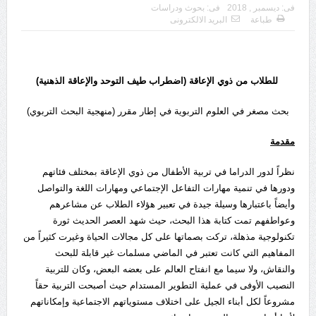
فى:
ديسمبر , 2018
فى:
بحوث ودراسات
طباعة
البريد الالكترونى
للطلاب من ذوي الإعاقة
(اضطراب طيف التوحد والإعاقة الذهنية)
بحث مصغر في العلوم التربوية في إطار مقرر (منهجية البحث التربوي)
مقدمة
نظراً لدور الدراما في تربية الأطفال من ذوي الإعاقة بمختلف فئاتهم
ودورها في تنمية مهارات التفاعل الإجتماعي ومهارات اللغة والتواصل
وأيضاً باعتبارها وسيلة جيدة في تعبير هؤلاء الطلاب عن مشاعرهم
وعواطفهم تمت كتابة هذا البحث، حيث شهد العصر الحديث ثورة
تكنولوجية مذهلة، تركت بصماتها على كل مجالات الحياة وغيرت كثيراً من
المفاهيم التي كانت تعتبر في الماضي مسلمات غير قابلة للبحث
والنقاش، ولا سيما مع انفتاح العالم على بعضه البعض، وكان للتربية
النصيب الأوفى في عملية التطوير المستدام حيث أصبحت التربية حقاً
مشروعاً لكل أبناء الجيل على اختلاف مستوياتهم الاجتماعية وإمكاناتهم