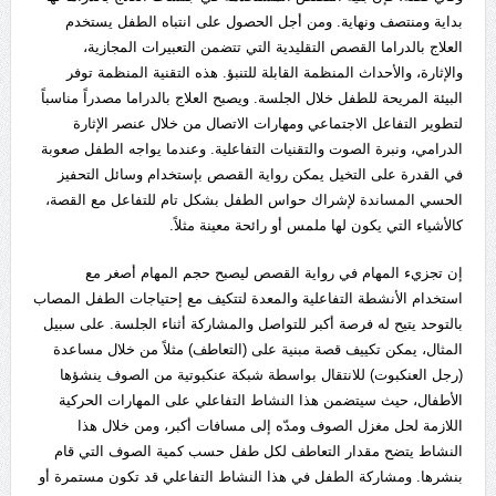
بداية ومنتصف ونهاية. ومن أجل الحصول على انتباه الطفل يستخدم
العلاج بالدراما القصص التقليدية التي تتضمن التعبيرات المجازية،
والإثارة، والأحداث المنظمة القابلة للتنبؤ. هذه التقنية المنظمة توفر
البيئة المريحة للطفل خلال الجلسة. ويصبح العلاج بالدراما مصدراً مناسباً
لتطوير التفاعل الاجتماعي ومهارات الاتصال من خلال عنصر الإثارة
الدرامي، ونبرة الصوت والتقنيات التفاعلية. وعندما يواجه الطفل صعوبة
في القدرة على التخيل يمكن رواية القصص بإستخدام وسائل التحفيز
الحسي المساندة لإشراك حواس الطفل بشكل تام للتفاعل مع القصة،
كالأشياء التي يكون لها ملمس أو رائحة معينة مثلاً.
إن تجزيء المهام في رواية القصص ليصبح حجم المهام أصغر مع
استخدام الأنشطة التفاعلية والمعدة لتتكيف مع إحتياجات الطفل المصاب
بالتوحد يتيح له فرصة أكبر للتواصل والمشاركة أثناء الجلسة. على سبيل
المثال، يمكن تكييف قصة مبنية على (التعاطف) مثلاً من خلال مساعدة
(رجل العنكبوت) للانتقال بواسطة شبكة عنكبوتية من الصوف ينشؤها
الأطفال، حيث سيتضمن هذا النشاط التفاعلي على المهارات الحركية
اللازمة لحل مغزل الصوف ومدّه إلى مسافات أكبر، ومن خلال هذا
النشاط يتضح مقدار التعاطف لكل طفل حسب كمية الصوف التي قام
بنشرها. ومشاركة الطفل في هذا النشاط التفاعلي قد تكون مستمرة أو