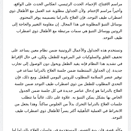
مراسم الافتتاح، الإحماء، الحدث الرئيسي، انعكاس الحدث على الواقع،
وأخيراً مراسم الإختتام. ولأن الجداول مطلوبة عند العمل مع الأطفال ذوي
اضطراب طيف التوحد، فإن العلاج بالدراما بتصميمه يوفر المحتوى
بوسائل التنبؤ المطلوبة في هذا المجال. إن مقاومة التغيير والحاجة إلى
الروتين ووسائل التنبؤ هي سمات مرتبطة مع الأطفال ذوي اضطراب
طيف التوحد.
وتستخدم هذه الجداول والأعمال الروتينية ضمن نظام معين يساعد على
تخفيف القلق والسلوكيات غير المرغوبة للطفل، ولكن، في حال الإفراط
في تشديد هذا النظام فإنه يقيد الطفل ويحول دون الوصول إلى تجارب
جديدة. إن الجداول المنتظمة ضمن جلسة العلاج بالدراما تساعد في
توفير عنصر السلامة المطلوب للروتين اليومي للطفل. ومع ذلك، فإن
التحدي المطلوب للطفل من ذوي اضطراب طيف التوحد ضمن جلسة
العلاج بالدراما هو إدخال عناصر جديدة في كل جلسة ضمن الجدول
الخاص بها بشكل يمكن التنبؤ به. علاوة على ذلك، غالباً ما تتطلب
جلسات العلاج بالدراما التحرك بدلاً من الجلوس ساكناً. وهذا يجعل من
الانخراط في العملية التأهيلية أكثر يسراً للأطفال ذوي اضطراب طيف
التوحد.
وكأي قصة، فإن بنية القصص المستخدمة في جلسات العلاج بالدراما لها