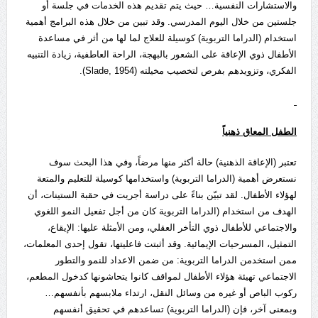
والاستشارات النفسية… حيث يتم تقديم هذه الخدمات في جلسة أو
جلستين من خلال اليوم المدرسي. وقد تبين من خلال هذه البرامج أهمية
استخدام (الدراما التربوية) كوسيلة للعلاج لما لها من أثر في مساعدة
الأطفال ذوي الإعاقة على الشعور بالبهجة، الراحة العاطفية، زيادة التنبيه
الفكري، وتزويدهم بفرص لتخصيب مخيلته (Slade, 1954).
الطفل المعاق ذهنيا
تعتبر (الإعاقة الذهنية) حالة أكثر منها مرضاً، وفي هذا البحث سوف
نستعرض أهمية (الدراما التربوية) واستخدامها كوسيلة للتعليم والمتعة
لهؤلاء الأطفال. لقد تبيّن بناءً على دراسة أجريت في حقبة الستينات، أن
الهدف من استخدام (الدراما التربوية كان من أجل تفعيل النمو اللغوي
والاجتماعي للأطفال ذوي التأخر العقلي، ومن الأمثلة عليها: الإيقاع،
التمثيل، المسرحيات الإيمائية. وقد أثبتت فاعليتها، تقول إحدى المعلمات،
ممن استخدمن الدراما التربوية: من ضمن الاعداد للنمو والتطور
الاجتماعي تهيئة هؤلاء الأطفال لمواقف كانوا يتحاشونها كدخول المطعم،
ركوب الباص أو غيره من وسائل النقل، ارتداء ملابسهم بأنفسهم…
وبمعنى آخر، فإن (الدراما التربوية) تساعدهم في تحقيق أنفسهم