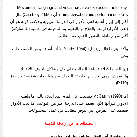
Movement, language and vocal, creative expression, role-play,
improvisation and performance skills إلا أن (Courtney, 1990) مال
أكثر إلى إبراز أهمية لعب الأدوار في الدراما التربوية وخلاصة قوله هو أن
(لعب الأدوار) ارتبط بالعلاج أو بالتعليم بما له قيمة في عملية (المشاركة)
أكثر من ارتباطه بالتطور الفني عند الطالب.
وأكد بيتر ما قاله ريتشارد (Slade (1954 إلا أنه أضاف بعض المصطلحات
وهي:
(إن الدراما كعلاج تساعد الطالب على حل مشاكل الخوف، الارتباك
والتشوش. وهي بحد ذاتها طريقة للتحرك نحو مواصفات شخصية جديدة)
(P.119).
أما (McCaslin (1990 فتتحدث عن الفرق بين العلاج بالدراما ولعب
الادوار. فبرأيها الأول يعتمد على الدرجة أكثر من النوعية، أما لعب الأدوار
فيعتمد على الفرص التي تتوفر للطالب في عمل المجموعات.
مصطلحات عن الإعاقة الذهنية
تعريفات التأخر العقلي
Intellectual disability