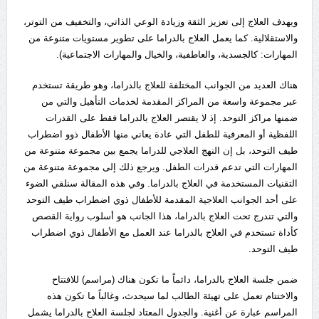
ويهدف العلاج إلى تعزيز الثقة وزيادة الوعي الذاتي، والتخفيف من التوتر،
والاستقلالية. كما يعمل العلاج بالدراما على تطوير مستويات متنوعة من
المهارات: كالجسدية، والعاطفية، والخيال والمهارات الاجتماعية).
هناك العديد من الجوانب المختلفة للعلاج بالدراما، وهو طريقة تستخدم
عبر مجموعة واسعة من المراكز المقدمة لخدمات التأهيل والتي من
ضمنها مراكز التوحد. إذ لا يقتصر العلاج بالدراما فقط على القدرات
اللفظية أو المعرفية للطفل التي عادة يعاني منها الأطفال ذوو اضطراب
طيف التوحد، بل إن النهج العلاجي للدراما يجمع بين مجموعة متنوعة من
المهارات التي تدعم قدرات الطفل. ويرجع ذلك إلى مجموعة متنوعة من
التقنيات المستخدمة في العلاج بالدراما. وفي هذه المقالة سنلقي الضوء
على أحد الجوانب العلاجية المقدمة للأطفال ذوي اضطراب طيف التوحد
والتي تندرج تحت العلاج بالدراما، هذا الجانب هو أسلوب رواية القصص
كأداة تستخدم في العلاج بالدراما عند العمل مع الأطفال ذوي اضطراب
طيف التوحد.
ضمن جلسة العلاج بالدراما، دائماً ما تكون هناك (مراسم) للافتتاح
والاختتام تعمل على تهيئة الطالب لما سيحدث، وغالباً ما تكون هذه
المراسم عبارة عن أغنية. والجدول المعتاد لجلسة العلاج بالدراما يشمل