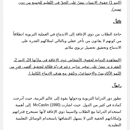
(البند 1) حقوق الإنسان تنصّ على الحقّ في التّعليم للجميع من دون
تمييز).
ثالثاً ـ
حاجة الطلاب من ذوي الإعاقة إلى الاندماج في العملية التربوية انطلاقاً
من كونهم لا يعانون من تأخر عقلي وبالتالي امتلاكهم القدرة على
الاندماج وتحقيق تحصيل تربوي ملائم.
(المعاهدة الدولية لحقوق الأشخاص ذوي الإعاقة في مادّتها 24، البند 2،
الفقرة ه، تنصّ على توفير تدابير دعم فرديّة فعّالة لتحقيق أقصى قدرٍ من
النّمو الأكاديميّ والإجتماعيّ، وتتّفق مع هدف الإدماج الكامل).
رابعاً ـ
تطور دور الدراما التربوية ودخولها بقوة إلى عالم التربية، حيث أدرجت
كمادة في كثير من الدول. حيث اشارت McCaslin (1990) إلى أهمية
استخدام الدراما مع الطلاب ولاسيما ذوي الإعاقة لأنها تستخرج قدراتهم
وإمكاناتهم الخفية التي لا يسهل اكتشافها باستخدام الوسائل التعلمية
التقليدية.