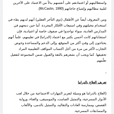
واستقلاليتهم أو اعتمادهم على أنفسهم بدلاً من الاعتماد على الآخرين
لتلبية مطالبهم وإشباع حاجاتهم (McCaslin, 1990).
ومن المعروف أيضاً عن الأطفال (ذوي التأخر العقلي) أنهم لديهم بطء في
استخدام مخيلتهم وفي استيعاب الأفكار المجردة. أما حين دمجهم في
المدارس العادية، سواء تواجدوا في صفوف خاصة أو اعتيادية، فإن
استجاباتهم كانت أحسن بكثير مع اعتماد (الدراما) في تعليمهم، علماً أنهم
يحتاجون إلى وقتٍ أكثر من المتوقع، وإلى الدعم والمساعدة وخوض
التجارب لأكثر من مرة من أجل اكتساب المواقف التعليمية المراد
تحقيقها. كما ويجب أن نشعرهم بالثقة والقبول ضمن المجموعة لتفعيل
تعلّمهم.
تعريف العلاج بالدراما
(العلاج بالدراما هو وسيلة لتعزيز المهارات الاجتماعية من خلال لعب
الأدوار المسرحية، والتمثيل الصامت، والموسيقى، والغناء، ورواية
القصص، وممارسة العادات والتقاليد، والتمثيل بالدمى، والألعاب
والمسابقات المسرحية.