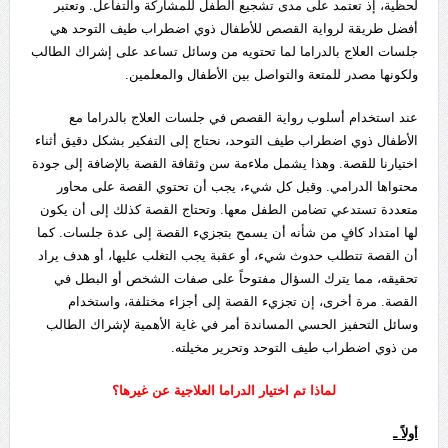
لحظية، إذ تعتمد على مدى تشجيع الطفل للمشاركة والتفاعل. وتعتبر
أفضل طريقة لرواية القصص للأطفال ذوي اضطراب طيف التوحد هي
جلسات العلاج بالدراما لما تحتويه من وسائل تساعد على إشراك الطالب
ولكونها مصدر للمتعة والتواصل بين الأطفال والمعلمين.
عند استخدام أسلوب رواية القصص في جلسات العلاج بالدراما مع
الأطفال ذوي اضطراب طيف التوحد، نحتاج إلى التفكير بشكل دقيق أثناء
اختيارنا للقصة. وهذا يشمل ملاءمة سن وثقافة القصة بالإضافة إلى جودة
محتواها الدرامي. وقبل كل شيء، يجب أن تحتوي القصة على محاور
متعددة تستدعي تضامن الطفل معها. وتحتاج القصة كذلك إلى أن يكون
لها امتداد كافٍ من شأنه أن يسمح بتجزيء القصة إلى عدة جلسات. كما
أن القصة تتطلب حدوث شيء، أو عقبة يجب التغلب عليها، أو هدف يراد
تحقيقه، مما يترك السؤال مفتوحاً على صفات الشخص أو البطل في
القصة. مرة أخرى، إن تجزيء القصة إلى أجزاء مختلفة، واستخدام
وسائل التحفيز الحسي المساندة أمر في غاية الأهمية لإشراك الطالب
من ذوي اضطراب طيف التوحد وتحرير مخيلته.
لماذا تم اختيار الدراما العلاجية عن غيرها؟
أولاً ـ