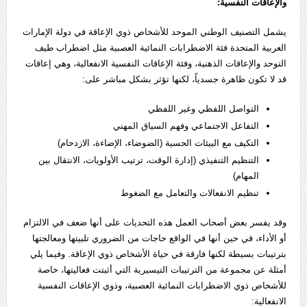
والإعاقات النفسية:
يشمل التصنيف الوطني الموحد للأشخاص ذوي الإعاقة في دولة الإمارات
العربية المتحدة فئة الاضطرابات النمائية العصبية مثل اضطراب طيف
التوحد والإعاقات الذهنية، وفئة الإعاقات النفسية الانفعالية، وهي إعاقات
قد لا تكون ظاهرة جسدياً، لكنها تؤثر بشكل مباشر على:
التواصل اللفظي وغير اللفظي
التفاعل الاجتماعي وفهم السياق المهني
التكيف مع البيئات الحسية (الضوضاء، الإضاءة، الازدحام)
التنظيم التنفيذي (إدارة الوقت، ترتيب الأولويات، الانتقال بين
المهام)
تنظيم الانفعالات والتعامل مع الضغوط
وقد يفسر بعض أصحاب العمل هذه التحديات على أنها ضعف في الالتزام
أو الأداء، في حين أنها في الواقع حاجات من الضروري تلبيتها ومعالجتها
بترتيبات بسيطة لكنها فارقة في حياة الأشخاص ذوي الإعاقة. وفيما يلي
أمثلة عن مجموعة من الترتيبات التيسيرية التي أثبتت فعاليتها، خاصة
للأشخاص ذوي الاضطرابات النمائية العصبية، وذوي الإعاقات النفسية
الانفعالية: