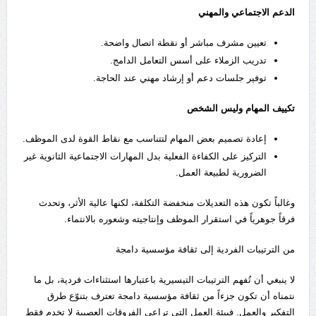
الدعم الاجتماعي والمهني
تعيين مشرف مباشر أو نقطة اتصال واضحة.
تدريب الزملاء على أسس التعامل الدامج.
توفير جلسات دعم أو إرشاد مهني عند الحاجة.
تكييف المهام وليس الشخص
إعادة تصميم بعض المهام لتتناسب مع نقاط القوة لدى الموظف.
التركيز على الكفاءة الفعلية بدل المهارات الاجتماعية الثانوية غير
الضرورية لطبيعة العمل.
وغالباً تكون هذه التعديلات منخفضة التكلفة، لكنها عالية الأثر، وتحدث
فرقاً جوهرياً في استقرار الموظف وإنتاجيته وشعوره بالانتماء.
من الترتيبات الفردية إلى ثقافة مؤسسية دامجة
لا ينبغي أن تُفهم الترتيبات التيسيرية باعتبارها استثناءات فردية، بل ما
نتمناه أن تكون جزءاً من ثقافة مؤسسية دامجة تعترف بتنوّع طرق
التفكير والعمل. فبيئة العمل التي تراعي الفروقات العصبية لا تخدم فقط