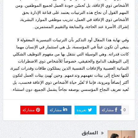
الأشخاص ذوي الإعاقة، بل تُحسّن جودة العمل لجميع الموظفين. ومن
المهم القول أن نجاح هذه الترتيبات يعتمد على قناعة الإدارة بحق
الأشخاص ذوي الإعاقة في العمل، تدريب موظفي الموارد البشرية،
إشراك الأسرة عند الحاجة، والمتابعة والتقييم المستمرين.
وفي نهاية هذا المقال أود التذكير بأن الترتيبات التيسيرية المعقولة لا
ينبغي أن تكون عبئاً في المؤسسة، بل هي استثمار في الإنسان مهما
كانت قدراته. وهي الوسيلة التي ننتقل بها من مفهوم التوظيف الشكلي
إلى التوظيف الدامج والحقيقي، خصوصاً للأشخاص ذوي الاضطرابات
النمائية العصبية والإعاقات النفسية الذين يمتلكون طاقات وقدرات كبيرة،
لكنها تحتاج إلى بيئات تفهمهم وتدعمهم. وحين نُهيئ بيئات العمل لتكون
أكثر إنصافاً ومرونة، فإننا لا نُغيّر حياة الأشخاص ذوي الإعاقة فحسب، بل
نُعيد تعريف النجاح المؤسسي بوصفه نجاحاً يشمل الجميع، دون استثناء.
0
مشاركة
تغريدة
مشاركة
مشاركة
السابق