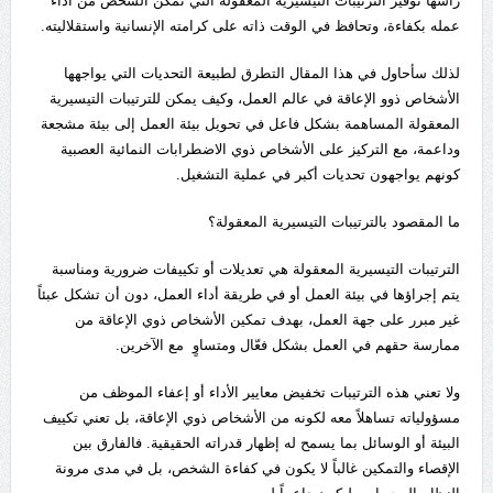
رأسها توفير الترتيبات التيسيرية المعقولة التي تمكّن الشخص من أداء
عمله بكفاءة، وتحافظ في الوقت ذاته على كرامته الإنسانية واستقلاليته.
لذلك سأحاول في هذا المقال التطرق لطبيعة التحديات التي يواجهها
الأشخاص ذوو الإعاقة في عالم العمل، وكيف يمكن للترتيبات التيسيرية
المعقولة المساهمة بشكل فاعل في تحويل بيئة العمل إلى بيئة مشجعة
وداعمة، مع التركيز على الأشخاص ذوي الاضطرابات النمائية العصبية
كونهم يواجهون تحديات أكبر في عملية التشغيل.
ما المقصود بالترتيبات التيسيرية المعقولة؟
الترتيبات التيسيرية المعقولة هي تعديلات أو تكييفات ضرورية ومناسبة
يتم إجراؤها في بيئة العمل أو في طريقة أداء العمل، دون أن تشكل عبئاً
غير مبرر على جهة العمل، بهدف تمكين الأشخاص ذوي الإعاقة من
ممارسة حقهم في العمل بشكل فعّال ومتساوٍ مع الآخرين.
ولا تعني هذه الترتيبات تخفيض معايير الأداء أو إعفاء الموظف من
مسؤولياته تساهلاً معه لكونه من الأشخاص ذوي الإعاقة، بل تعني تكييف
البيئة أو الوسائل بما يسمح له إظهار قدراته الحقيقية. فالفارق بين
الإقصاء والتمكين غالباً لا يكون في كفاءة الشخص، بل في مدى مرونة