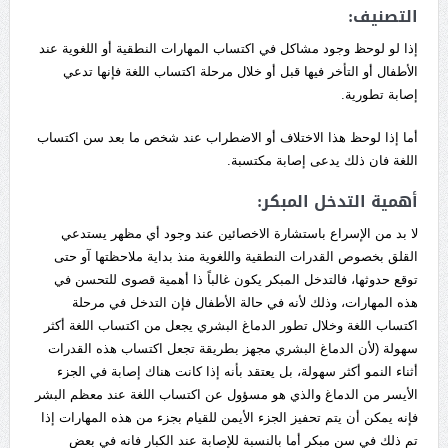
التصنيف:
إذا لو لوحظ وجود مشاكل في اكتساب المهارات النطقية أو اللغوية عند
الأطفال أو التأخر فيها قبل أو خلال مرحلة اكتساب اللغة فإنها تدعي
إصابة تطورية.
أما إذا لوحظ هذا الاختلاف أو الاضطراب عند شخص ما بعد سن اكتساب
اللغة فان ذلك يدعى إصابة مكتسبة.
أهمية التدخل المبكر:
لا بد من الإسراع باستشارة الاخصائين عند وجود أي مظهر يستدعي
القلق بخصوص القدرات النطقية واللغوية منذ بداية ملاحظتها آو حتى
توقع حدوثها، فالتدخل المبكر يكون غالباً ذا أهمية قصوى للتحسن في
هذه المهارات، وذلك لأنه في حالة الأطفال فإن التدخل في مرحلة
اكتساب اللغة وخلال تطور الدماغ البشري يجعل من اكتساب اللغة أكثر
سهولة (لأن الدماغ البشري مجهز بطريقة تجعل اكتساب هذه القدرات
أثناء النمو أكثر سهولة، بل يعتقد بأنه إذا كانت هناك إصابة في الجزء
الأيسر من الدماغ والذي هو مسؤول عن اكتساب اللغة عند معظم البشر
فإنه يمكن أن يتم تحفيز الجزء الأيمن للقيام بجزء من هذه المهارات إذا
تم ذلك في سن مبكر أما بالنسبة للإصابة عند الكبار فانه في بعض