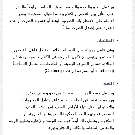
ويشمل العلو والنغمة والطبقة الصوتية المناسبة وأيضاً »القدرة
على التآزر بين التنفس والكلام وحالة الحبال الصوتية«. ومن
الأمثلة على الاضطرابات الصوتية البحتة أو خشونة الصوت أو عدم
القدرة على إصدار الصوت تماماً.
الطلاقة:
وهي عامل مهم لإرسال الرسالة الكلامية بشكل فاعل للشخص
المستمع، وينبغي أن تكون السرعة في الكلام مناسبة. ومشاكل
الطلاقة تشمل السرعة البطيئة أو المتقطعـــة مثـــل التـــأتـــأة
(stuttering) أو السرعة الزائدة (Cluttering).
اللغة:
وتشمل جميع المهارات التعبيرية من نحو وصرف ومفردات
ورواية، والتعبير عن الحاجات والمشاعر وتبادل المعلومات،
والاستيعابية مثل إتباع الأوامر اللفظية (مع سلامة القدرة
السمعية) ، وفهم اللغة المحكية (الشفهية) أو المقروءة أو
المكتوبة ويشمل ذلك أيضاً فهم لغة الجسد والإشارة وتعابير الوجه
والمعاني المبطنة والنكات والمجاز وغيرها.