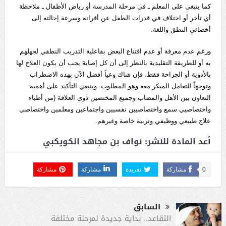
كما ينبغي على المعلم ـ في مرحلة المدرسة أو رياض الأطفال ـ ملاحظة
أي تأخر أو اختلاف في قدرات الطفل عن أقرانه وسرعة إحالته إلى
أخصائي النطق واللغة.
ورغم عدم معرفة أو عدم اقتناع البعض بفاعلية التدريب النطقي لجهلهم
به أو للطريقة التقليدية بالنظر إلى أن كل إصابة يجب أن يكون العلاج لها
بالأدوية أو الجراحة فقط، فإن هناك وعياً أفضل الآن بهذه الاضطراب
وتوجهاً للتعامل المبكر معه وهو المطلوب. وينبغي التأكيد على أهمية
التعاون بين الأهل والمصاب وجميع المختصين ذوي العلاقة (من أطباء
واختصاصيي سمع واختصاصيين نفسيين واجتماعين ومعلمين واختصاصي
علاج طبيعي ووظيفي وتربية خاصة وغيرهم.
أعد المادة للنشر: نواف بن مجاهد الكويكبي
0
مشاركة
تغريدة
مشاركة
مشاركة
السابق
التقاعد.. بداية جديدة لمرحلة مختلفة