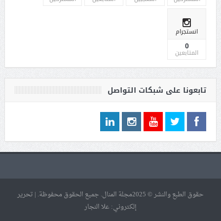
انستجرام
0
المتابعين
تابعونا على شبكات التواصل
حقوق الطبع والنشر © 2025مجلة المنال. جميع الحقوق محفوظة. | تحرير
إلكتروني: علا النجار