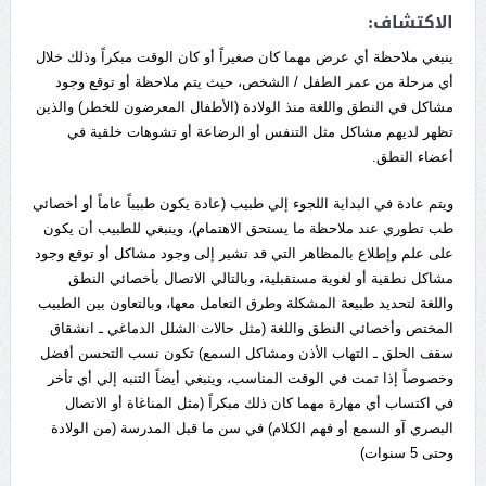
الاكتشاف:
ينبغي ملاحظة أي عرض مهما كان صغيراً أو كان الوقت مبكراً وذلك خلال
أي مرحلة من عمر الطفل / الشخص، حيث يتم ملاحظة أو توقع وجود
مشاكل في النطق واللغة منذ الولادة (الأطفال المعرضون للخطر) والذين
تظهر لديهم مشاكل مثل التنفس أو الرضاعة أو تشوهات خلقية في
أعضاء النطق.
ويتم عادة في البداية اللجوء إلي طبيب (عادة يكون طبيباً عاماً أو أخصائي
طب تطوري عند ملاحظة ما يستحق الاهتمام)، وينبغي للطبيب أن يكون
على علم وإطلاع بالمظاهر التي قد تشير إلى وجود مشاكل أو توقع وجود
مشاكل نطقية أو لغوية مستقبلية، وبالتالي الاتصال بأخصائي النطق
واللغة لتحديد طبيعة المشكلة وطرق التعامل معها، وبالتعاون بين الطبيب
المختص وأخصائي النطق واللغة (مثل حالات الشلل الدماغي ـ انشقاق
سقف الحلق ـ التهاب الأذن ومشاكل السمع) تكون نسب التحسن أفضل
وخصوصاً إذا تمت في الوقت المناسب، وينبغي أيضاً التنبه إلي أي تأخر
في اكتساب أي مهارة مهما كان ذلك مبكراً (مثل المناغاة أو الاتصال
البصري آو السمع أو فهم الكلام) في سن ما قبل المدرسة (من الولادة
وحتى 5 سنوات)