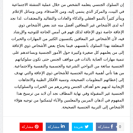
إن السلوك الجنسي يتعلمه الشخص من خلال عملية التنشئة الاجتماعية
في البيت، والمركز الذي ينتمي إليه، ومن الأصدقاء، ومن وسائل الإعلام
ويتأثر كثيراً بالنمو العقلي والذكاء والعادات والتقاليد والمعتقدات .لذا نجد
أنه لدى الأشخاص غير المعاقين أفضل منه عند بعض الأشخاص ذوي
الإعاقة خاصة ذوي الإعاقة لذلك فهم في أمس الحاجة للتوجيه والإرشاد
فيه، لأن الأشخاص غير المعاقين يكتسبون الكثير من المهارات والخبرات
المتعلقة بهذا السلوك بأنفسهم، فيما يحتاج بعض الأشخاص ذوي الإعاقة
إلى من يعلمهم كل صغيرة وكبيرة حول الأمور الجنسية ويساعدهم على
تنمية مهارات العناية بالذات في مواقف الجنس حتى تكون سلوكياتهم
الجنسية سائغة من النواحي الشرعية والجسمية والنفسية والاجتماعية.
من هنا تأتي أهمية التربية الجنسية للأشخاص ذوي الإعاقة والتي تهدف
إلى إعطائهم المعلومات الصحيحة، وتنمية الأفكار الطيبة والاتجاهات
الإيجابية لديهم نحو أهداف الجنس وتحريرهم من الخبرات والسلوكيات
الجنسية غير المقبولة وفي نهاية المطاف نجد أن لابد من ترسيخ هذا
المفهوم في أذهان المربين والمعلمين والآباء ليتمكنوا من توجيه هؤلاء
الأشخاص إلى التربية الجنسية الصحيحة.
0
مشاركة
تغريدة
مشاركة
مشاركة