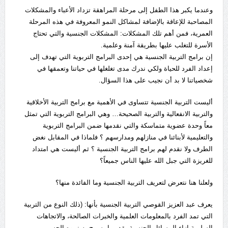
وعندما يكبر هذا الطفل إلى مرحلة المراهقة تزداد الأعباء والمشكلات
المصاحبة للإعاقة بالإضافة لمشاكل النمو المعروفة في هذه المرحلة
العمرية، فمن أهم تلك المشكلات: المشكلات الجنسية والتي تحتاج
الأسرة للتغلب عليها بطريقة آمنة وعلمية.
إن برامج التربية الجنسية هي إحدى البرامج التربوية التي تهدف إلى
إعداد الفرد للحياة ولكي ندرك مدى تغلغلها في حياتنا وتعمقها في
شخصياتنا لا بد أن نجيب على هذا السؤال.
أليست التربية الجنسية تتساوى في الأهمية مع برامج التربية الأخلاقية
والتربية الانفعالية والتربية الصحيحة… وهي البرامج التربوية التي تمثل
معاً وحدة عضوية متماسكة والتي نقدمها ضمن البرامج التربوية
والتعليمية لأبنائنا في منازلهم ومدارسهم ؟ فلماذا في المقابل نغض
الطرف ولا نقدم لهم برامج التربية الجنسية ؟ ثم أليست هي امتداد
للغريزة التي جبل الله عليها الناس جميعاً؟
ولعلنا هنا نتعرض لتعريف التربية الجنسية وما الفائدة منها؟
يعرف عبد العزيز القوصي التربية الجنسية بأنها: (ذلك النوع من التربية
التي تمد الفرد بالمعلومات العلمية والخبرات الصالحة، والاتجاهات
السليمة إزاء المسائل الجنسية بقدر ما يسمح به نموه الجسمي