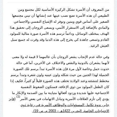
من المعروف أن الأسرة تشكل الركيزة الأساسية لكل مجتمع ومن
الطبيعي أن هذه الأسرة تضع نصب عينها عند إنشائها أن تبني مجتمعها
الصغير على أساس قوي ومتين وتوفر له الإشباع النفسي والاجتماعي
والمادي بالإضافة إلى الاستقرار الأمني، ويسعى الزوجان إلى تحقيق هذا
الهدف بمختلف الوسائل، ودائماً ترسم هذه الأسرة صورة مثالية للمولود
القادم وتسعى جاهدة كي يخرج إلى هذه الدنيا وقد وفرت له جميع سبل
العيش الرغيد.
وفي حالة عدم الإنجاب يشعر الزوجان بأن عالمهما لا قيمة له ولا معنى
لأنهما يشعران بالدونية والنقص والاختلاف عن الآخرين، أما في حالة
حدوث حمل وخاصة لأول مرة فإن هذه الأسرة تبدأ برسم تلك الصورة
الجميلة لهذا الجنين من حيث شكله ولون عينيه ولون شعره وتبدأ برسم
مخطط لتنشئته.وعند الولادة تختلف هذه الصورة قليلاً أو كثيراً، فكيف إذا
كان الطفل المولود من ذوي الإعاقة، فستكون الضغوط النفسية
الاجتماعية عليها شديدة وردود أفعالها متباينة ما بين الصدمة والإنكار ما
(1)
يؤدي إلى تأزم العلاقات الأسرية وتبادل الاتهامات في بعض الأسر
(فايز
جابر، ندوة تكامل المسؤوليات والوظائف الأسرية في رعاية ذوي
الاحتياجات الخاصة، البحرين 1422هـ – 2003 م، ص 19).