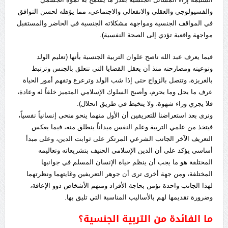
والفسيولوجي والعقلي والانفعالي والاجتماعي، مما يؤهله لحسن التوافق
في المواقف الجنسية ومواجهة مشكلاته الجنسية في الحاضر والمستقبل
مواجهة واقعية تؤدي إلى الصحة النفسية).
فيما يعرف عبد الله ناصح علوان التربية الجنسية بأنها (تعليم الولد
وتوعيته ومصارحته منذ أن يعقل القضايا التي تتعلق بالجنس وترتبط
بالغريزة، وتتصل بالزواج حتى إذا شب الولد وترعرع وتفهم أمور الحياة
عرف ما يحل وما يحرم، وأصبح السلوك الإسلامي المتميز خلقاً له وعادة،
فلا يجري وراء شهوة، ولا يتخبط في طريق انحلال).
ونرى بعد استعراضنا للتعريفين أن الأول منهما ينحو منحى إنسانياً نفسياً،
فيتخذ من علمي التربية وعلم النفس ميداناً ينطلق منه، فيما يعكس
التعريف الآخر الجانب الشرعي المرتكز على ثوابت الدين، وعلى مبدأ
أساسي يؤكد على أن الدين الإسلامي الحنيف بتشريعاته وتعاليمه
المختلفة هو ما يجب أن ينظم حياة الإنسان المسلم في جوانبها
المختلفة، ومن جهة أخرى ترى أن جوهر التعريفين وغايتهما ونظرتهما
لهذا الجانب واحدة تؤمن بحاجة الأفراد ومنهم الأشخاص ذوو الإعاقة،
وضرورة تقديمها لهم بالأساليب المناسبة التي تليق بها.
ما الفائدة من التربية الجنسية؟