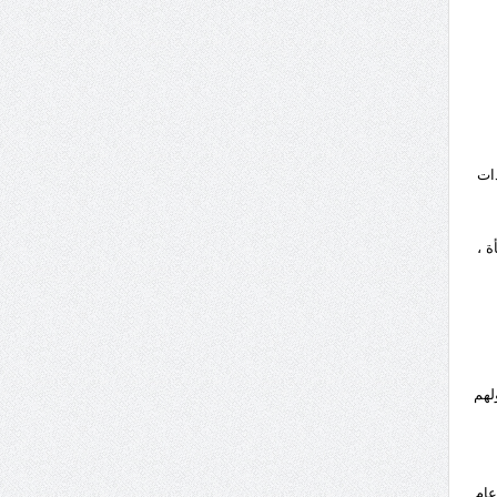
ذات
ة ،
لهم
عام