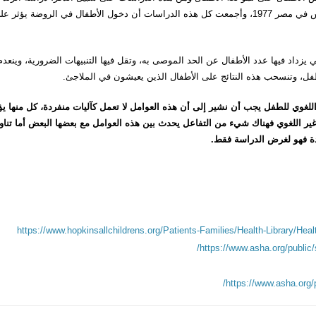
1976، ودراسة الكبيسي وهجرس 1981 في العراق، ودراسة الهراس في مصر 1977، وأجمعت كل هذه الدراسات أن دخول الأطفال في الروضة يؤثر 
 يزداد فيها عدد الأطفال عن الحد الموصى به، وتقل فيها التنبيهات الضرورية، وينعدم
طفل، وتنسحب هذه النتائج على الأطفال الذين يعيشون في الملاجئ.
و اللغوي للطفل يجب أن نشير إلى أن هذه العوامل لا تعمل كآليات منفردة، كل منها يؤ
ير اللغوي فهناك شيء من التفاعل يحدث بين هذه العوامل مع بعضها البعض أما تناول
ة فهو لغرض الدراسة فقط
.
https://www.hopkinsallchildrens.org/Patients-Families/Health-Library/
https://www.asha.org/public
https://www.asha.org/p