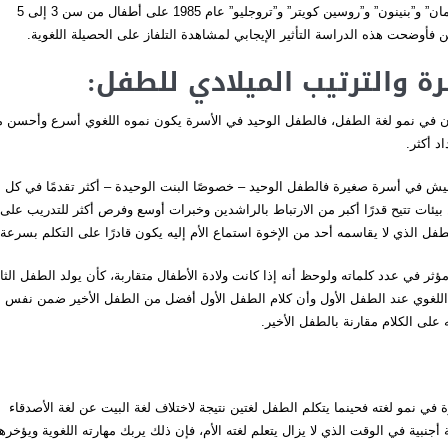
وأوضحت دراسة قام بها كل من “هوستون” “رايت”و”إياكينز” و”كيركمان” و”بنينون” و”روسين كويتر” و”تروجليو” عام 1985 على أطفال من سن 3 إلى 5
ين فأوضحت هذه الدراسة التأثير الإيجابي لمشاهدة التلفاز على الحصيلة اللغوية.
رة والترتيب الميلادي للطفل:
ان في نمو لغة الطفل، فالطفل الوحيد في الأسرة يكون نموه اللغوي أسرع وأحسن 
د أكثر.
ش في أسرة صغيرة فالطفل الوحيد – خصوصًا البنت الوحيدة – أكثر تقدمًا في كل
من بيئات تتيح قدرًا أكبر من الارتباط بالراشدين وخبرات أوسع وفرص أكثر للتدريب على
ل الذي لا يقاسمه أحد من الإخوة استماع الأم إليه يكون قادرًا على التكلم بسرعة.
ر في عدد كلماته ولوحظ أنه إذا كانت ولادة الأطفال متقاربة، كأن يولد الطفل الثا
 اللغوي عند الطفل الأول وأن كلام الطفل الأول أفضل من الطفل الأخير ضمن نفس
 على الكلام مقارنة بالطفل الأخير.
في نمو لغته فحينما يتكلم الطفل لغتين نتيجة لاختلاف لغة البيت عن لغة الأصدقاء
جنبية في الوقت الذي لا يزال يتعلم لغته الأم، فإن ذلك يربك مهارته اللغوية ويؤخرها