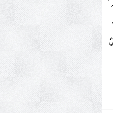
على
ثر
ها