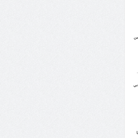
من
ني