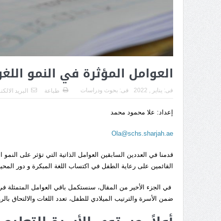
العوامل المؤثرة في النمو اللغو
فى:
يناير , 2022
فى:
بحوث ودراسات
طباعة
البريد الالك
إعداد: علا محمود محمد
Ola@schs.sharjah.ae
قدمنا في العددين السابقين العوامل الذاتية التي تؤثر على النمو ال
القائمين على رعاية الطفل في اكتساب اللغة المبكرة و دور المحيط
في الجزء الأخير من المقال، سنستكمل باقي العوامل المتمثلة في 
ضمن الأسرة والترتيب الميلادي للطفل، تعدد اللغات والالتحاق بالر