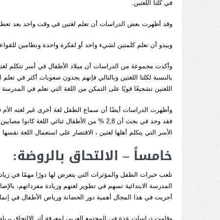
في كلتا اللغتين.
وقد أظهرت بعض الدراسات أن تعلم لغتين في وقت واحد يعد تعطيلاً ل
ويبدو أن تعلم كلمتين لشيء واحد أو لفكرة واحدة ونظامين للقواع
وأكدت مجموعة من الدراسات أن ميلاد الأطفال في أسر تتكلم لغتي
بالنسبة لكلتا اللغتين وبالتالي فإنهم يجدون صعوبات أكثر في تعلم
اللغتين تشجيعًا قويًا على التمكن من اللغة التي تعلم في المدرسة 
وأظهرت الدراسات أيضًا أن سماع الطفل لغة أخرى غير لغته الأم في 
الأسر التي يتكلم أهلها لغتين ، الاقتصار على استعمال اللغة نفسها 
خامساً – الالتحاق بالروضة:
تلعب خبرات الطفل والمؤثرات التي يتعرض لها دورًا مهمًا في زيادة
المدرسة الابتدائية تسهم في تطوير لغتهم وزيادة مفرداتهم، بالإ
أجريت في هذا المجال أهمية دور الحضانة ورياض الأطفال في إنما
وقامت دراسات عدة في المجتمع العربي لمعرفة أثر الالتحاق بريا