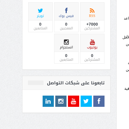
RSS
فيس بوك
تويتر
اعد
0
0
7000+
المشتركين
المعجبين
المتابعين
لأقل
ن
يوتيوب
انستجرام
0
0
المشتركين
المتابعين
ن
تابعونا على شبكات التواصل
ية