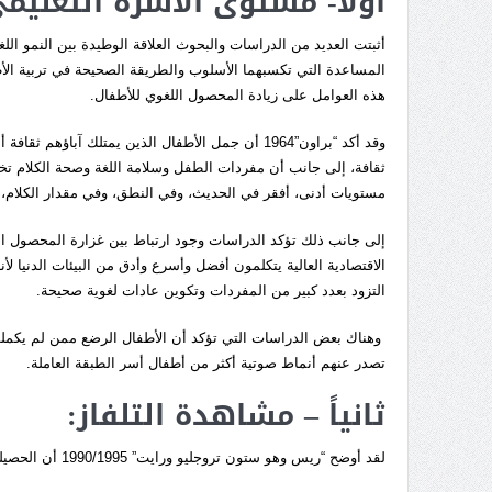
أولاً- مستوى الأسرة التعليم
أثبتت العديد من الدراسات والبحوث العلاقة الوطيدة بين النمو ال
المساعدة التي تكسبهما الأسلوب والطريقة الصحيحة في تربية الأ
هذه العوامل على زيادة المحصول اللغوي للأطفال.
وقد أكد “براون”1964 أن جمل الأطفال الذين يمتلك آب
ثقافة، إلى جانب أن مفردات الطفل وسلامة اللغة وصحة الكلام تخت
مستويات أدنى، أفقر في الحديث، وفي النطق، وفي مقدار الكلام، و
إلى جانب ذلك تؤكد الدراسات وجود ارتباط بين غزارة المحصول الل
الاقتصادية العالية يتكلمون أفضل وأسرع وأدق من البيئات الدنيا 
التزود بعدد كبير من المفردات وتكوين عادات لغوية صحيحة.
وهناك بعض الدراسات التي تؤكد أن الأطفال الرضع ممن لم يكملوا
تصدر عنهم أنماط صوتية أكثر من أطفال أسر الطبقة العاملة.
ثانياً – مشاهدة التلفاز:
لقد أوضح “ريس وهو ستون تروجليو ورايت” 1990/1995 أن الحصيلة اللغوية (المفردات) للأطفال تتزايد بمشاهدة التلفاز.