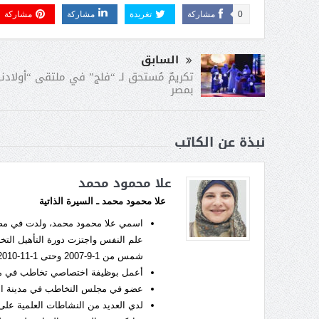
0
مشاركة
تغريدة
مشاركة
مشاركة
السابق
تكريمٌ مُستحق لـ “فلج” في ملتقى “أولادنا
بمصر
نبذة عن الكاتب
علا محمود محمد
علا محمود محمد
ـ السيرة الذاتية
علم النفس واجتزت دورة التأهيل التخ
شمس من 1-9-2007 وحتى 1-11-2010.
أعمل بوظيفة اختصاصي تخاطب في مدرسة
عضو في مجلس التخاطب في مدينة الشا
لدي العديد من النشاطات العلمية عل