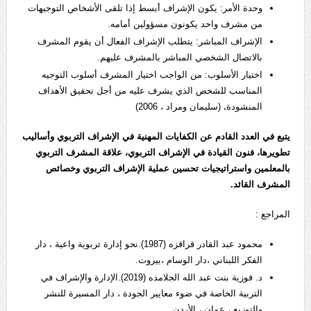
وحدة الأمر: يكون الإشراف أبسط إذا تلقى الأشخاص التوجيهات
من مشرف واحد يكونون مسؤولين أمامه.
الإشراف المباشر: يتطلب الإشراف الفعال أن يقوم المشرف
بالاتصال الشخصي المباشر بالمشرف عليهم.
اختيار الأسلوب: من الواجب اختيار المشرف أسلوب التوجيه
المناسب للشخص الذي يشرف عليه من أجل تحقيق الأهداف
المنشودة
.
(سليمان ومراد ، 2006)
يتبع في العدد القادم عن الكفايات المهنية في الإشراف التربوي وأساليب
تطويرها، فنون القيادة في الإشراف التربوي، علاقة المشرف التربوي
بالمعلمين واستراتيجيات تحسين عملية الإشراف التربوي وخصائص
المشرف القائد.
المراجع :
محمود عبد القادر قراقزه (1987).نحو إدارة تربوية واعية ، دار
الفكر اللبناني ،دار الوسام ،بيروت.
د. فوزية بنت عبد الله الجلامده (2019).الإدارة والإشراف في
التربية الخاصة في ضوء معايير الجودة ، دار المسيرة للنشر
والتوزيع ، عمان ، الأردن.