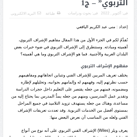
التربوي” – ج1
فى:
أكتوبر , 2022
فى:
بحوث ودراسات
طباعة
البريد الالكترونى
إعداد : منى عبد الكريم اليافعي
نُقدِّمُ لكم في الجزء الأول من هذا المقال مفاهيم الإشراف التربوي،
أهميته ومبادئه. وسنتطرق إلى الإشراف التربوي في ضوء خبرات بعض
البلدان العربية والأجنبية. فما هو الإشراف التربوي وما هي أهميته؟
مفهوم الإشراف التربوي
يختلف تعريف المربين للإشراف الفني وتتباين اتجاهاتهم ومفاهيمهم
حسب نظرتهم إليه، وفهمهم له وإلمامهم بجوانبه، وتحليلهم لإطاره
ومضمونه، فمنهم من جعله يقتصر على التعليم داخل حجرات الدراسة
وتقدير عمل المدرسين، ومنهم من جعله يمدُّ المدرس بما يحتاج إليه من
مساعدة، وهناك من جعله يستهدف تزويد التلاميذ في جميع المراحل
بمستوى أفضل من الخدمات التربوية. وقد تعددت تعريفات الإشراف
الفني ولعله من المناسب أن نعرض البعض منها:
يعرف ويلز (Wiles) الإشراف الفني التربوي على أنه نوع من أنواع