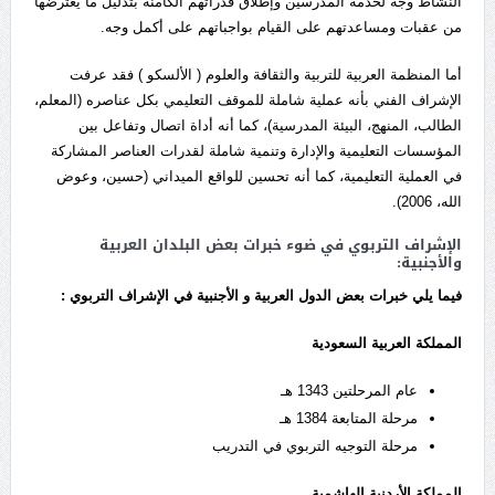
النشاط وجه لخدمة المدرسين وإطلاق قدراتهم الكامنة بتذليل ما يعترضها
من عقبات ومساعدتهم على القيام بواجباتهم على أكمل وجه.
أما المنظمة العربية للتربية والثقافة والعلوم ( الألسكو ) فقد عرفت
الإشراف الفني بأنه عملية شاملة للموقف التعليمي بكل عناصره (المعلم،
الطالب، المنهج، البيئة المدرسية)، كما أنه أداة اتصال وتفاعل بين
المؤسسات التعليمية والإدارة وتنمية شاملة لقدرات العناصر المشاركة
في العملية التعليمية، كما أنه تحسين للواقع الميداني (حسين، وعوض
الله، 2006).
الإشراف التربوي في ضوء خبرات بعض البلدان العربية
والأجنبية:
فيما يلي خبرات بعض الدول العربية و الأجنبية في الإشراف التربوي :
المملكة العربية السعودية
عام المرحلتين 1343 هـ
مرحلة المتابعة 1384 هـ
مرحلة التوجيه التربوي في التدريب
المملكة الأردنية الهاشمية