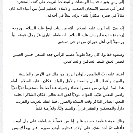
إلى زمنٍ بعيدٍ تأخذ بنا الومضات والنبضات؛ لنربت على كتف المعجزة؛
لنقرأ في صميم الامتحان الصعب، والابتلاء العظيم لنبيٍّ من أنبياء الله كان
مثالاً في صبره، مكثاراً للثناء لربّه، نبيلاً في أخلاقه.
إنّه نبيّ الله أيوب عليه السلام.. أمّه من بنات لوطٍ عليه السلام.. وزوجه
(رحمة) حفيدة ليوسف عليه السلام.. اصطفاه الباري عزّ وجلّ، فبعثه نبياً
ورسولاً إلى أهل حوران من نواحي دمشق.
وصفوه فقالوا: كان رجلاً طويلاً عظيم الرأس جعد الشعر، حسن العينين
قصير العنق غليظ الساقين والساعدين.
أغدق عليه ربّ العالمين بألوان الرزق من ملك في الأرض والماشية
والعبيد، وأعطاه المال والصحة والأهل والولد.. فكان ـ عليه السلام ـ أمام
هذا المدّ الرباني من حسن العطاء وجميله عبداً صالحاً مستقيماً تقيّاً نقيّاً
راضي النفس طيّب الفؤاد، مؤديّاً لحق الله تعالى، فكان الشاكر الحامد
للنعم، الصابر الذاكر وقت الشدّة والضرر.. فما انفك للغريب والقريب
داراً، وللمسكين والفقير قراراً، ولليتيم وليّاً، وللأرملة قيّماً.
وتلك نعمة عظيمة حسده عليها إبليس، فسلّط شياطينه على مال أيوب
فأفناه، ثمّ أخذ بشرّه على أولاده فقتلهم بأبشع صورة.. فلن يهدأ لإبليس