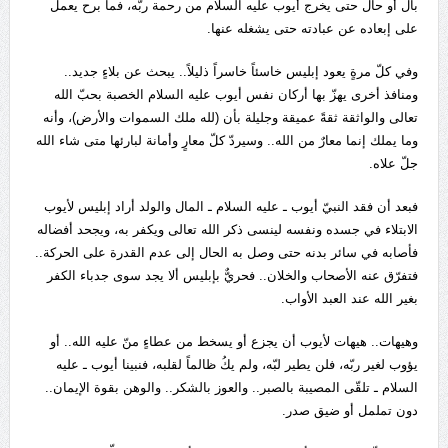
بال أو حال حتى يخرج أيوب عليه السلام من رحمة ربّه، فما برح يعمل
على إبعاده عن عبادته حتى يشغله عنها.
وفي كلّ مرةٍ يعود إبليس خاسئاً خاسراً ذليلاً.. يبحث عن بلاءٍ جديد..
ومنافذ أخرى يهزّ بها أركان نفس أيوب عليه السلام الخصبة بحبّ الله
تعالى والواثقة ثقةً عميقة وجليلة بأن (لله ملك السموات والأرض)، وأنه
وما يملك إنما معارٌ من الله.. وسيردّ كلّ معارٍ وأمانة لبارئها متى شاء الله
جلّ علاه.
فبعد أن فقد النبيّ أيوب ـ عليه السلام ـ المال والولد أراد إبليس لأيوب
الابتلاء في جسده ونفسه لينسى ذكر الله تعالى ويكفر به، ويجحد أفضاله
فأصابه في سائر بدنه حتى وصل به الحال إلى عدم القدرة على الحركة..
فتفرّق عنه الأصحاب والخلان.. فحريٌّ بإبليس ألا يجد سوى جدباء الكفر
بغير الله عند العبد الأواب.
وهيهات.. هيهات لأيوب أن يجزع أو يسخط من عطاءٍ منّ عليه الله.. أو
يؤوب لغير ربّه، فلن يطير لبّه، ولم يكُ ظالماً لقلبه، فنبينا أيوب ـ عليه
السلام ـ تلقّى المصيبة بالصبر.. والعوز بالشكر.. والوهن بقوة الإيمان..
دون تململ أو ضيق صدر.