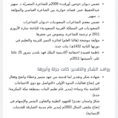
تضمن ديوان «وحين أورقت» 2009م للشاعرة المصريّة د. سهير
عبدالحفيظ عمر. قصائد حوارية بين الشاعرة العباسي والمؤلفة
د. سهير.
تضمن معجم الشاعرات السعوديات «ديوان الشاعرات
السعوديات في المملكة العربية السعودية» للباحثة سارة الأزوري
2011 م ترجمة للشاعرة، ونصوص من شعرها.
مؤلفة موشحة (هالنا العلم) لجائزة التميز للتربية والتعليم في
دورتها الثانية 1432هـ/ بنات جدة.
ناظمة قصيدة احتفائية أكاديمية الملك فهد بلندن بمرور 25 عامًا
على تأسيسها 2011م.
روافـد الشكر والتقدير: كانت جزلة وأبرزها:
شهادة شكر وتقدير لما قدمته من جهد متميز وعطاء واضح وفعال
في إنجاح فعاليات الندوة الأولى «التواصل مع ذوي الاحتياجات
الخاصة بناء ونماء» (مدير عام تعليم البنات بمنطقة مكة المكرمة/
جدة).
شكرٌ وامتنان تقديرًا للجهود الطيبة والتعاون المثمر والإسهام في
إنجاح ملتقى المنال 2003م (مدير عام مدينة الشارقة للخدمات
الإنسانية).