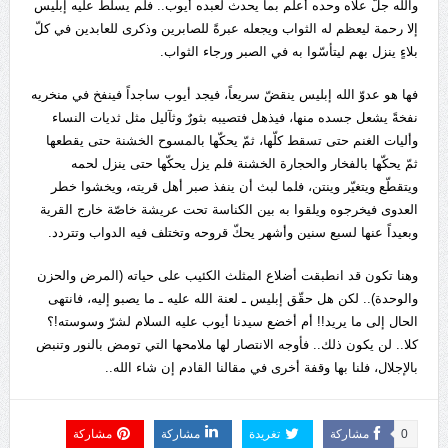
والله جلّ علاه وحده أعلم بما يحدث لعبده أيوب.. فلم يسلّط عليه إبليس
إلا رحمة ليعظم له الثواب ويجعله عبرةً للصابرين وذكرى للعابدين في كلّ
بلاءٍ ينزل بهم ليتأسّوا به في الصبر ورجاء الثواب.
فها هو عدوّ الله إبليس ينقضّ سريعاً، فيجد أيوب ساجداً فينفخ في منخريه
نفخةً يشعل جسده منها، فيذهل فتصيبه بثورٌ وثآليل مثل ثديات النساء
وأليات الغنم حتى تسقط كلّها، ثمّ يحكّها بالمسوح الخشنة حتى يقطعها
ثمّ يحكّها بالفخار والحجارة الخشنة فلم يزل يحكّها حتى ينزل لحمه
ويتقطّع ويتغيّر وينتن، فلما لبث أن ينفذ صبر أهل قريته، ويخشوا خطر
العدوى فيخرجوه ويلقوا به بين الكناسة تحت عريشة خاصّة خارج القرية
وبعيداً عنها لسبع سنين وأشهر يحكّ قروحه وتختلف فيه الدواب وتتردد.
وهنا تكون قد انطبقت أضلاع المثلث الكئيب على حياته (المرض والحزن
والوحدة).. لكن هل حقّق إبليس ـ لعنة الله عليه ـ ما يصبو إليه، فانتهى
الحال إلى ما يريد!! أم أخضع سيدنا أيوب عليه السلام لشرّ وسوسته!؟
كلا.. لن يكون ذلك.. فأوجه الانتصار لها ملامحها التي تومض بالنور وتنبض
بالإجلال، فلنا بها وقفة أخرى في مقالنا القادم إن شاء الله..
0
مشاركة
تغريدة
مشاركة
مشاركة