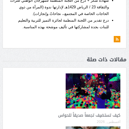
شهادة شكر + درع من اللجنة المنظمة للمهرجان الوطني للتراث
والثقافة 23 / الرياض 1429هـ لإدارتها ندوة (المرأة من ذوي
الحاجات الخاصة في المجتمع،، نجاحاتٌ وإنجازات).
درع تقدير من اللجنة المنظمة لجائزة التميز للتربية والتعليم
للبنات بجدة لمشاركتها في تأليف موشحة بهذه المناسبة.
مقالات ذات صلة
كيف تستضيف تجمعاً صديقاً للحواس
أغسطس , 2026