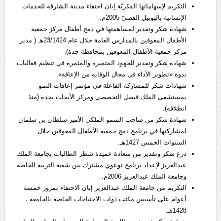
التكريم لإسهاماتها الفكريّة إبان احتفاء مدينة الشارقة للخدمات
الإنسانية باليوبيل الفضيّ 2005م.
شهادة شكر وتقدير لمساهمتها في دمج أطفال مركز جمعية
الأطفال المعوقين بالمدارس العامة خلال عام 23/1424هـ ( مدير
مركز جمعية الأطفال المعوقين بمحافظة جدة).
شهادة شكر وتقدير للجهود المتميزة والمثمرة في تنظيم فعاليات
ندوة «تطوير الأداء في مجال الوقاية من الإعاقة».
شهادات شكر للمشاركة الفاعلة في مؤتمر إعاقات النمو
بمستشفى الملك فيصل التخصصي ومركز الأبحاث بجدة (منذ
انطلاقه).
شهادة شكر من صاحب السمو الملكي الأمير سلطان بن سلمان
لمشاركتها في برنامج دمج جمعية الأطفال المعوقين خلال
السنوات الخمس 1427هـ.
درع شكر وتقدير من سعادة عميدة شطر الطالبات بجامعة الملك
عبدالعزيز لإعداد برنامج توعوي مشترك بين شعبة التربية الخاصة
وجامعة الملك عبدالعزيز 2006م.
التكريم من جامعة الملك عبدالعزيز إبان الاحتفاء بمرور خمسة
أعوام على تأسيس مكتب ذوات الاحتياجات الخاصة بالجامعة ،
1428هـ.