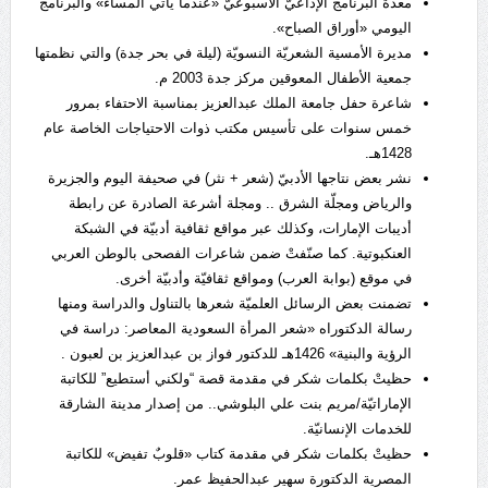
معدة البرنامج الإذاعيّ الأسبوعيّ «عندما يأتي المساء» والبرنامج
اليومي «أوراق الصباح».
مديرة الأمسية الشعريّة النسويّة (ليلة في بحر جدة) والتي نظمتها
جمعية الأطفال المعوقين مركز جدة 2003 م.
شاعرة حفل جامعة الملك عبدالعزيز بمناسبة الاحتفاء بمرور
خمس سنوات على تأسيس مكتب ذوات الاحتياجات الخاصة عام
1428هـ.
نشر بعض نتاجها الأدبيّ (شعر + نثر) في صحيفة اليوم والجزيرة
والرياض ومجلّة الشرق .. ومجلة أشرعة الصادرة عن رابطة
أديبات الإمارات، وكذلك عبر مواقع ثقافية أدبيّة في الشبكة
العنكبوتية. كما صنّفتْ ضمن شاعرات الفصحى بالوطن العربي
في موقع (بوابة العرب) ومواقع ثقافيّة وأدبيّة أخرى.
تضمنت بعض الرسائل العلميّة شعرها بالتناول والدراسة ومنها
رسالة الدكتوراه «شعر المرأة السعودية المعاصر: دراسة في
الرؤية والبنية» 1426هـ للدكتور فواز بن عبدالعزيز بن لعبون .
حظيتْ بكلمات شكر في مقدمة قصة “ولكني أستطيع” للكاتبة
الإماراتيّة/مريم بنت علي البلوشي.. من إصدار مدينة الشارقة
للخدمات الإنسانيّة.
حظيتْ بكلمات شكر في مقدمة كتاب «قلوبٌ تفيض» للكاتبة
المصرية الدكتورة سهير عبدالحفيظ عمر.