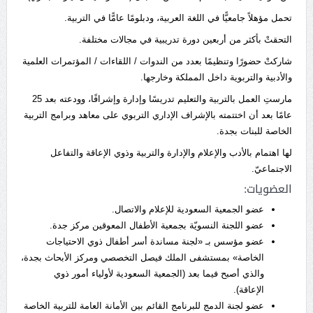
تحمل مؤهلاً جامعيًّا في اللغة العربية، ودبلومًا عامًّا في التربية.
التحقتْ بأكثر من أربعين دورة تدريبية في مجالات مختلفة.
شاركتْ حضورًا وتنظيمًا بعدد من الندوات / اللقاءات / المؤتمرات العلمية
والأدبية والتربوية داخل المملكة وخارجها.
مارستِ العمل بالتربية والتعليم تدريسًا وإدارة وإشرافًا، وودعته بعد 25
عامًا بعد أن اختتمته بالإشراف الإداري التربوي على معاهد وبرامج التربية
الخاصة للبنات بجدة.
لها اهتمام بالأدب والإعلام والإدارة والتربية وذوي الإعاقة والتفاعل
الاجتماعيّ.
العضويات:
عضو الجمعية السعودية للإعلام والاتصال.
عضو اللجنة النسويّة بجمعية الأطفال المعوقين مركز جدة.
عضو مؤسس بـ «لجنة مساندة أسر أطفال ذوي الاحتياجات
الخاصة» بمستشفى الملك فيصل التخصصي ومركز الأبحاث بجدة،
والذي أصبح فيما بعد (الجمعية السعودية لأولياء أمور ذوي
الإعاقة).
عضو لجنة الدمج للبرنامج القائم بين الأمانة العامة للتربية الخاصة