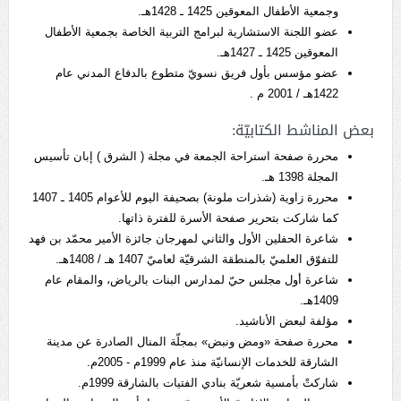
وجمعية الأطفال المعوقين 1425 ـ 1428هـ.
عضو اللجنة الاستشارية لبرامج التربية الخاصة بجمعية الأطفال
المعوقين 1425 ـ 1427هـ.
عضو مؤسس بأول فريق نسويّ متطوع بالدفاع المدني عام
1422هـ / 2001 م .
بعض المناشط الكتابيّة:
محررة صفحة استراحة الجمعة في مجلة ( الشرق ) إبان تأسيس
المجلة 1398 هـ.
محررة زاوية (شذرات ملونة) بصحيفة اليوم للأعوام 1405 ـ 1407
كما شاركت بتحرير صفحة الأسرة للفترة ذاتها.
شاعرة الحفلين الأول والثاني لمهرجان جائزة الأمير محمّد بن فهد
للتفوّق العلميّ بالمنطقة الشرقيّة لعاميّ 1407 هـ / 1408هـ.
شاعرة أول مجلس حيّ لمدارس البنات بالرياض، والمقام عام
1409هـ.
مؤلفة لبعض الأناشيد.
محررة صفحة «ومض ونبض» بمجلّة المنال الصادرة عن مدينة
الشارقة للخدمات الإنسانيّة منذ عام 1999م - 2005م.
شاركتْ بأمسية شعريّة بنادي الفتيات بالشارقة 1999م.