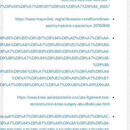
7%D9%84%D8%A7%D8%B7%D9%81%D8%A7%D9%84_26657
https://www.mayoclinic.org/ar/diseases-conditions/knee-
pain/symptoms-causes/syc-20350849
.com/%D9%85%D8%B5%D8%B7%D9%84%D8%AD%D8%A7%D8%AA-
9%8A%D8%A9/%D8%A7%D9%85%D8%B1%D8%A7%D8%B6-
D8%A7%D9%84%D8%B9%D8%B6%D9%84%D8%A7%D8%AA-
D9%88%D8%A7%D9%84%D8%B9%D8%B8%D8%A7%D9%85-
%D9%88-
8%B5%D9%84/%D8%A7%D8%B5%D8%A7%D8%A8%D8%A9-
%D8%A7%D9%84%D8%B1%D8%A8%D8%A7%D8%B7-
D8%A7%D9%84%D8%AC%D8%A7%D9%86%D8%A8%D9%8A
https://www.knee.ae/ar/posterior-cruciate-ligament-tear-
reconstruction-knee-surgery-abu-dhabi-uae.html
ye/uploads/pdf/%D8%A7%D9%84%D8%B9%D9%84%D8%A7%D8%AC-
D8%A7%D9%84%D8%B7%D8%A8%D9%8A%D8%B9%D9%8A-
D9%84%D8%A7%D8%AD%D8%AA%D9%83%D8%A7%D9%83-