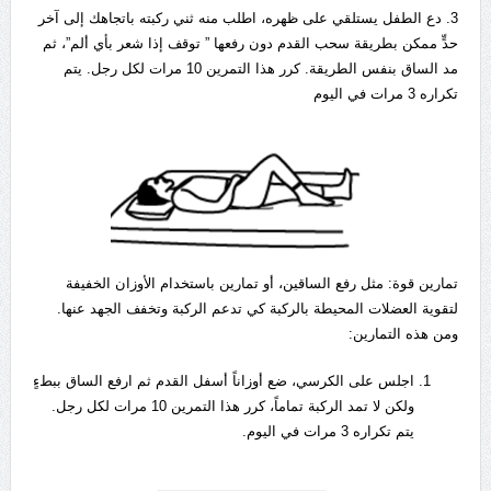
3. دع الطفل يستلقي على ظهره، اطلب منه ثني ركبته باتجاهك إلى آخر
حدٍّ ممكن بطريقة سحب القدم دون رفعها ” توقف إذا شعر بأي ألم”، ثم
مد الساق بنفس الطريقة. كرر هذا التمرين 10 مرات لكل رجل. يتم
تكراره 3 مرات في اليوم
تمارين قوة: مثل رفع الساقين، أو تمارين باستخدام الأوزان الخفيفة
لتقوية العضلات المحيطة بالركبة كي تدعم الركبة وتخفف الجهد عنها.
ومن هذه التمارين:
اجلس على الكرسي، ضع أوزاناً أسفل القدم ثم ارفع الساق ببطءٍ
ولكن لا تمد الركبة تماماً، كرر هذا التمرين 10 مرات لكل رجل.
يتم تكراره 3 مرات في اليوم.