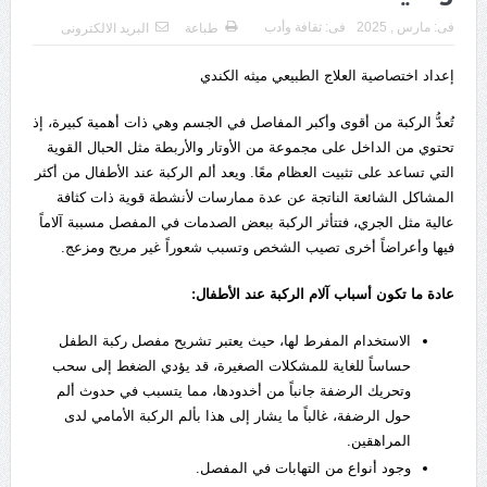
فى:
مارس , 2025
فى:
ثقافة وأدب
طباعة
البريد الالكترونى
إعداد اختصاصية العلاج الطبيعي ميثه الكندي
تُعدُّ الركبة من أقوى وأكبر المفاصل في الجسم وهي ذات أهمية كبيرة، إذ
تحتوي من الداخل على مجموعة من الأوتار والأربطة مثل الحبال القوية
التي تساعد على تثبيت العظام معًا. ويعد ألم الركبة عند الأطفال من أكثر
المشاكل الشائعة الناتجة عن عدة ممارسات لأنشطة قوية ذات كثافة
عالية مثل الجري، فتتأثر الركبة ببعض الصدمات في المفصل مسببة آلاماً
فيها وأعراضاً أخرى تصيب الشخص وتسبب شعوراً غير مريح ومزعج.
عادة ما تكون أسباب آلام الركبة عند الأطفال:
الاستخدام المفرط لها، حيث يعتبر تشريح مفصل ركبة الطفل
حساساً للغاية للمشكلات الصغيرة، قد يؤدي الضغط إلى سحب
وتحريك الرضفة جانباً من أخدودها، مما يتسبب في حدوث ألم
حول الرضفة، غالباً ما يشار إلى هذا بألم الركبة الأمامي لدى
المراهقين.
وجود أنواع من التهابات في المفصل.