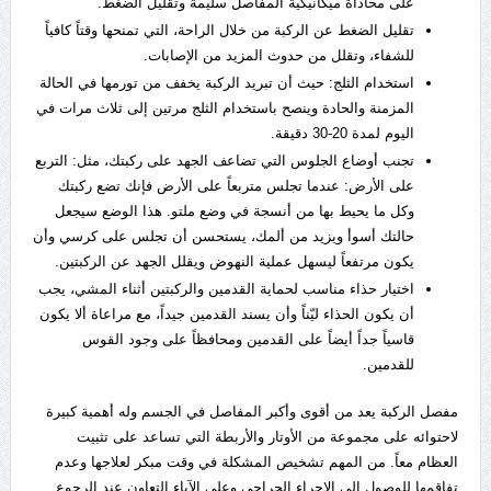
على محاذاة ميكانيكية المفاصل سليمة وتقليل الضغط.
تقليل الضغط عن الركبة من خلال الراحة، التي تمنحها وقتاً كافياً
للشفاء، وتقلل من حدوث المزيد من الإصابات.
استخدام الثلج: حيث أن تبريد الركبة يخفف من تورمها في الحالة
المزمنة والحادة وينصح باستخدام الثلج مرتين إلى ثلاث مرات في
اليوم لمدة 20-30 دقيقة.
تجنب أوضاع الجلوس التي تضاعف الجهد على ركبتك، مثل: التربع
على الأرض: عندما تجلس متربعاً على الأرض فإنك تضع ركبتك
وكل ما يحيط بها من أنسجة في وضع ملتو. هذا الوضع سيجعل
حالتك أسوأ ويزيد من ألمك، يستحسن أن تجلس على كرسي وأن
يكون مرتفعاً ليسهل عملية النهوض ويقلل الجهد عن الركبتين.
اختيار حذاء مناسب لحماية القدمين والركبتين أثناء المشي، يجب
أن يكون الحذاء ليّناً وأن يسند القدمين جيداً، مع مراعاة ألا يكون
قاسياً جداً أيضاً على القدمين ومحافظاً على وجود القوس
للقدمين.
مفصل الركبة يعد من أقوى وأكبر المفاصل في الجسم وله أهمية كبيرة
لاحتوائه على مجموعة من الأوتار والأربطة التي تساعد على تثبيت
العظام معاً. من المهم تشخيص المشكلة في وقت مبكر لعلاجها وعدم
تفاقمها للوصول إلى الإجراء الجراحي وعلى الآباء التعاون عند الرجوع