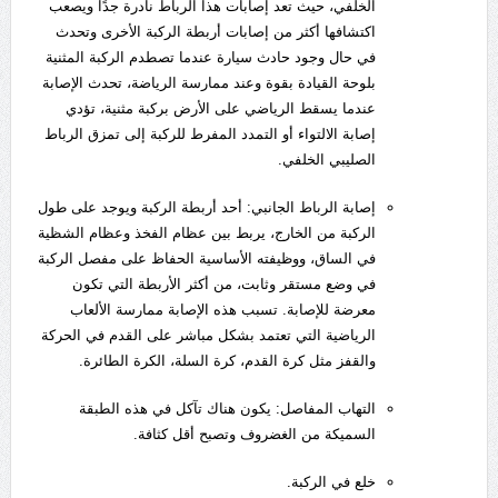
الخلفي، حيث تعد إصابات هذا الرباط نادرة جدًا ويصعب
اكتشافها أكثر من إصابات أربطة الركبة الأخرى وتحدث
في حال وجود حادث سيارة عندما تصطدم الركبة المثنية
بلوحة القيادة بقوة وعند ممارسة الرياضة، تحدث الإصابة
عندما يسقط الرياضي على الأرض بركبة مثنية، تؤدي
إصابة الالتواء أو التمدد المفرط للركبة إلى تمزق الرباط
الصليبي الخلفي.
إصابة الرباط الجانبي: أحد أربطة الركبة ويوجد على طول
الركبة من الخارج، يربط بين عظام الفخذ وعظام الشظية
في الساق، ووظيفته الأساسية الحفاظ على مفصل الركبة
في وضع مستقر وثابت، من أكثر الأربطة التي تكون
معرضة للإصابة. تسبب هذه الإصابة ممارسة الألعاب
الرياضية التي تعتمد بشكل مباشر على القدم في الحركة
والقفز مثل كرة القدم، كرة السلة، الكرة الطائرة.
التهاب المفاصل: يكون هناك تآكل في هذه الطبقة
السميكة من الغضروف وتصبح أقل كثافة.
خلع في الركبة.