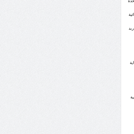
حدة
ئية
ربد
ية
ية