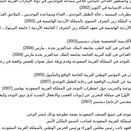
والمنظور الغذائي كأساس علاجي مساعد للتوحديين في دولة الإمارات العربية المت
ت الإنسانية في أكتوبر (2002)
ريات المسببة ـ حالة الطفل التوحدي ـ الغذاء ومساعدة التوحديين ـ الملاحق الغذا
 الملكة زين الشرف التنموي بالمملكة الأردنية الهاشمية في (2002)
ردنية الهاشمية في معهد الملكة زين الشرف / الجامعة الأردنية / جامعة اليرموك ـ ا
اديمية التخصصية بعمان ديسمبر(2003)
ذائي في كلية الطب بجامعة الملك عبدالعزيز بجدة ـ مارس (2004)
ذائي في كلية التربية الخاصة بجامعة الملك عبدالعزيز بجدة مارس (2004)
ى للتوحد في المملكة العربية السعودية وقدم ورقة عمل بعنوان (قصص واقعية في رعا
 في المؤتمر الوطني للتربية الخاصة الواقع والمأمول (2005)
 عن التجارب الواقعية في رعاية الطفل التوحدي (2007)
ية والتدريب حول اضطراب التوحد في المملكة العربية السعودية نوفمبر (2007)
لأول) في مملكة البحرين عن (نوبات الغضب والانفعال الشديد لدى ذوي التوحد وكيف
مي الرعاية) ديسمبر (2007)
لتوحد في جميع الصحف السعودية بصفة تطوعيه وذلك لنشر الوعي.
لمملكة العربية السعودية لصاحب السمو الملكي الأمير
 العهد نائب رئيس مجلس الوزراء ورئيس الحرس الوطني بالمملكة العربية السعودية.