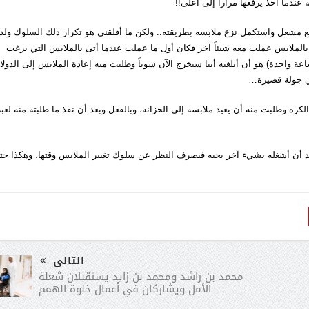
ندما أخذ يرفعها مراراً إلى أعلى!!
 مشعل واستكمل نزع ملابسه بطريقته.. ولكن ما أقلقني هو تكرار ذلك السلوك ولذ
الملابس عملت معه شيئاً آخر فكان أول ما عملت عندما أتى بالملابس التي يرغب
ة واحدة) هو أن أبلغته أننا سنخرج الآن سوياً وطلبت منه إعادة الملابس إلى الدول
في جولة قصيرة…
رة وطلبت منه أن يعيد ملابسه إلى الخزانة، وبالفعل وبعد أن نفذ ما طلبته منه لعب
عد أن أشغله بشيء آخر يحبه فيصرف النظر عن سلوك تغيير الملابس وقتها، وهكذا حت
التالى
محمد بن راشد ومحمد بن زايد يستقبلان شعلة
الأمل ويشاركان في أعمال خلوة الهمم