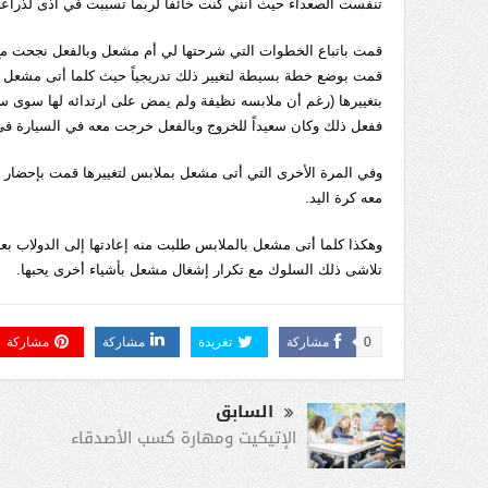
تنفست الصعداء حيث أنني كنت خائفاً لربما تسببت في أذى لذراعه ع
قمت باتباع الخطوات التي شرحتها لي أم مشعل وبالفعل نجحت مع
قمت بوضع خطة بسيطة لتغيير ذلك تدريجياً حيث كلما أتى مشعل ب
بتغييرها (رغم أن ملابسه نظيفة ولم يمض على ارتدائه لها سوى ساع
ففعل ذلك وكان سعيداً للخروج وبالفعل خرجت معه في السيارة 
وفي المرة الأخرى التي أتى مشعل بملابس لتغييرها قمت بإحضار الك
معه كرة اليد.
وهكذا كلما أتى مشعل بالملابس طلبت منه إعادتها إلى الدولاب ب
تلاشى ذلك السلوك مع تكرار إشغال مشعل بأشياء أخرى يحبها.
0
مشاركة
تغريدة
مشاركة
مشاركة
السابق
الإتيكيت ومهارة كسب الأصدقاء