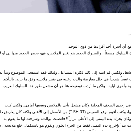
نى
 أي أسرة أحد أفرادها من ذوي التوحد.
 السلوك مسبقاً.. والسلوك الجديد هو تغيير الملابس، فهو يحضر الجديد منها لي أو ل
عل ولكنني لم انتبه إلى ذلك لكثرة المشاغل، ولذلك فقد استفحل الموضوع وبدأ ي
اً شديداً في حال معارضة والدته رغبته في تغيير ملابسه وفق ما يريد، بالتأكيد
ية وأخرى ليلية.. ولكن ما أردت توضيحه هنا هو أن مشعل طور هذا السلوك الغريب
ره في إحدى الصحف المحلية وكان مشعل يأتي بالملابس ويضعها أمامي، ولكني كنت
أتجاهله ويبدأ بالصراخ ويرفع ملابسه كأنه يطلب المساعدة في خلعها، وكنت أقوم برفع القميص (T-SHIRT) من الأسفل إلى الأعلى ولكنه كان يعا
كان يحرك يده اليمنى إلى الأعلى مراراً!! فاتصلت بوالدته وشرحت لها ما يقوم به
بدأ بإخراج يده اليمنى فقط من الجزء العلوي ويقوم هو باستكمال خلع ملابسه.. طب