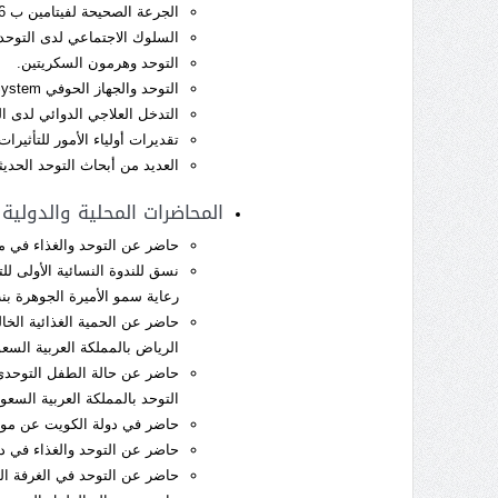
الجرعة الصحيحة لفيتامين ب 6 و الDMG للتوحديين.
السلوك الاجتماعي لدى التوحد
التوحد وهرمون السكريتين.
التوحد والجهاز الحوفي Limbic System .
التدخل العلاجي الدوائي لدى ال
تقديرات أولياء الأمور للتأثيرا
العديد من أبحاث التوحد الحديث
المحاضرات المحلية والدولية
حاضر عن التوحد والغذاء في مؤتمر
رعاية سمو الأميرة الجوهرة ب
حاضر عن الحمية الغذائية الخال
الرياض بالمملكة العربية السعودية 
حاضر عن حالة الطفل التوحدي 
التوحد بالمملكة العربية السعودية (
حاضر في دولة الكويت عن موضوع 
حاضر عن التوحد والغذاء في دولة 
حاضر عن التوحد في الغرفة التجار