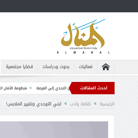
فعاليات
بحوث ودراسات
قضايا مجتمعية
احدث المقالات
اص من ذوي الإعاقة ... من التحدي إلى الفرصة
منظومة الأمان الذاتي ... الدليل ال
الرئيسية
ثقافة وأدب
ابني التوحدي وتغيير الملابس!