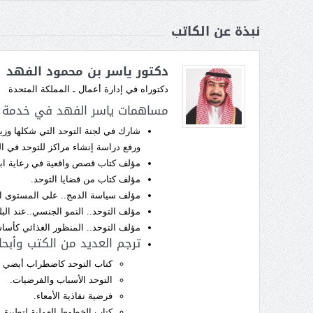
نبذة عن الكاتب
دكتور ياسر بن محمود الفهد
دكتوراه في إدارة أعمال ـ المملكة المتحدة
مساهمات ياسر الفهد في خدمة ذ
شارك في لجنة التوحد التي شكلها وزي
ورفع دراسة إنشاء مراكز للتوحد في ال
مؤلف كتاب قصص واقعية في رعاية اب
مؤلف كتاب من قضايا التوحد.
مؤلف سياسة الدمج.. على المستوى ال
مؤلف التوحد.. النمو الجنسي..عند البل
مؤلف التوحد.. المنظور الغذائي كأس
ترجم العديد من الكتب وأبحا
كتاب التوحد كاضطراب أيضي .
التوحد الأسباب والفرضيات.
فرضية نفاذية الأمعاء.
كتاب الخطوط العملية لتطبيق ال