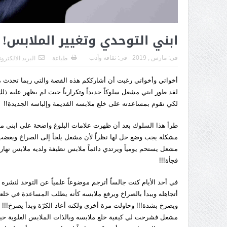
ابني التوحدي وتغيير الملابس!
فى:
مارس , 2019
فى:
ثقافة وأدب
طباعة
البريد الالكترو
أخواتي وأخواتي رغبت أن أشارككم هذه القصة والتي ربما تحدث مع
لقد طور ابني مشعل سلوكاً جديداً وتكرارياً حيث لم يظهر عليه ذلك
لكي نقوم بمساعدته على خلع ملابسه القديمة وإلباسه الجديدة!!
طرأ هذا السلوك بعد أن ظهرت علامات البلوغ واضحة على ابني مش
مشكلة يجب وضع حل لها نظراً لأن مشعل يلجأ إلى الصراخ ويغضب غضب
مشعل يستحم يومياً ويرتدي دائماً ملابس نظيفة ولديه ملابس نهار
فجأة!!!
في أحد الأيام كنت جالساً أترجم موضوعاً علمياً عن التوحد لنش
ويصرخ بشدة!!! وحاولت مرة أخرى ولكنه أعاد الكرّة وبدأ يصرخ!!! و
مشعل فشرحت لي كيفية خلع ملابسه وبالذات الملابس العلوية حيث ت