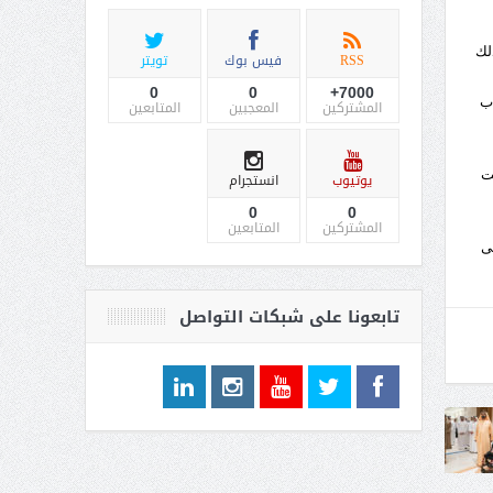
لك
RSS
فيس بوك
تويتر
0
0
7000+
اب
المشتركين
المعجبين
المتابعين
ت
يوتيوب
انستجرام
0
0
المشتركين
المتابعين
ى
تابعونا على شبكات التواصل