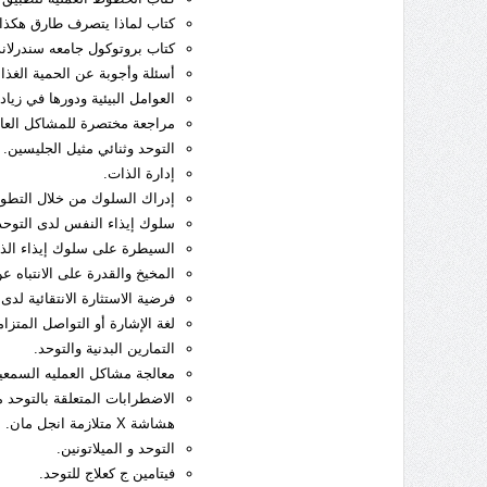
كتاب لماذا يتصرف طارق هكذا
كتاب بروتوكول جامعه سندرلاند 2000 للعلاج الطبي الحيوي للتوحدي
أسئلة وأجوبة عن الحمية الغذائ
العوامل البيئية ودورها في زياد
مراجعة مختصرة للمشاكل العام
التوحد وثنائي مثيل الجليسين.
إدارة الذات.
إدراك السلوك من خلال التطور
سلوك إيذاء النفس لدى التوحد
السيطرة على سلوك إيذاء الذا
المخيخ والقدرة على الانتباه 
فرضية الاستثارة الانتقائية لدى
لغة الإشارة أو التواصل المتزا
التمارين البدنية والتوحد.
معالجة مشاكل العمليه السمعية
الاضطرابات المتعلقة بالتوحد متل
هشاشة X متلازمة انجل مان.
التوحد و الميلاتونين.
فيتامين ج كعلاج للتوحد.