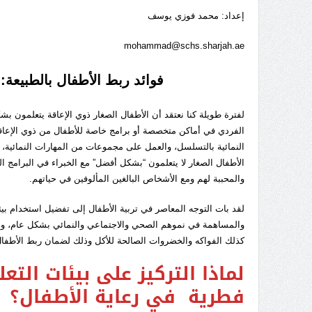
إعداد: محمد فوزي يوسف
mohammad@schs.sharjah.ae
فوائد ربط الأطفال بالطبيعة: 
لفترة طويلة كنا نعتقد أن الأطفال الصغار ذوي الإعاقة يتعلمون 
الفردي في أماكن متخصصة أو برامج خاصة للأطفال من ذوي الإعاقة
النمائية بالتسلسل، والعمل على مجموعات من المهارات النمائية، وت
الأطفال الصغار لا يتعلمون “بشكل أفضل” مع الخبراء في البرامج 
والمحببة لهم ومع الأشخاص البالغين المألوفين في حياتهم.
لقد بات التوجه المعاصر في تربية الأطفال إلى تفضيل استخدام بيئ
والمساهمة في نموهم الصحي والاجتماعي والنمائي بشكل عام، وأ
كذلك الفواكه والخضروات الصالحة للأكل وذلك لضمان ربط الأطفال با
لماذا التركيز على بيئات الت
فطرية في رعاية الأطفال؟