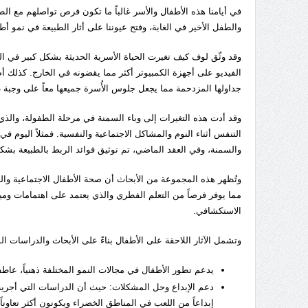
في أيامنا هذه الأطفال والأسر غالباً ما تكون فرص تواصلهم مع ا
والطفل الأخير في الغابة، وفتح عيوننا على أثار الطبيعة في نمو أطف
وقد وثّق لوف كيف تغيرت الحياة الأسرية الحديثة بشكل كبير في ا
الفيديو على أجهزة الكمبيوتر أكثر مما يقضونه في الخارج. كذلك أ
جداولها المزدحمة مما يجعل جلوس الأُسرة جميعها معاً على وجبة ط
وقد أدت هذه التغيرات إلى وباء السمنة في مرحلة الطفولة، وا
التنفس أثناء النوم والمشاكل الاجتماعية والنفسية. فمثلاً اليوم في 
والسمنة، وفي العقد الماضي، تم توثيق فوائد الربط بالطبيعة بش
وتُظهر هذه المجموعة من الأبحاث أن صحة الأطفال الاجتماعية والن
مما يوفر فرصاً من التعلم الفطري والذي يعتمد على اهتمامات وميول و
الاستكشافي.
وتشمل الآثار اللاحقة على الأطفال بناءً على الأبحاث والدراسات ال
يدعم تطور الأطفال في مجالات النمو المختلفة ذهنياً، عاطفياً
دعم الإبداع وحل المشكلات: حيث أن الدراسات التي أجر
إبداعاً من اللعب في المناطق الخضراء ويكونون أكثر تعاوناً