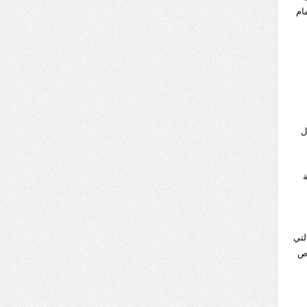
ام
ل
ة
لتي
رص