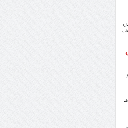
ارة
عات
ق
لة
ي