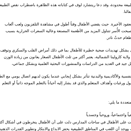
لطبيعة محدودة، وقد دعا ريتشارد لوف في كتاباته هذه الظاهرة باضطراب نقص الطبيعة
النا.
لعقود الأخيرة. حيث يقضي الأطفال وقتاً أطول في مشاهدة التلفزيون ولعب ألعاب
صبحت الأُسر تتناول المزيد من الأطعمة المصنعة وعالية السعرات الحرارية بسبب
عام حدثٌ نادر.
لذي يشكل تهديدات صحية خطيرة للأطفال بما في ذلك أمراض القلب والسكري وتوقف
ولاية كارولينا الشمالية، يعتبر أكثر من ثلث الأطفال الصغار يعانون من زيادة الوزن
كل جيد في العديد من الدراسات والمنشورات البحثية العلمية وبشكل جماعي،
فسية والأكاديمية والبدنية تتأثر بشكل إيجابي عندما يكون لديهم اتصال يومي مع الط
رغبات وأهداف المتعلم والذي قد يشار إليه أحياناً بالتعلم الموجه ذاتياً أو التعلم
متعددة ما يلي:
 واجتماعياً، وروحياً وجسدياً
يت على الأطفال في ساحات المدارس دلت على أن الأطفال ينخرطون في أشكال أكث
، ووجد أن اللعب في المناطق الطبيعية يحفز الابداع والابتكار وتطوير القدرات الذهنية