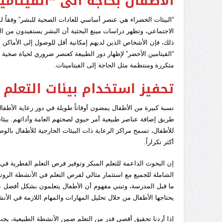
الأطفال بحاجة الى “الفيتامي
“البيئات الخضراء هي عنصر أساسي للعادات الصحية للبشر” وفقاً لفر
الاجتماعي، وتظهر دراسات مينغ البحثية أن البشر يستفيدون من ال
ذلك، فإن الأشخاص الذين لديهم إمكانية أقل للوصول إلى الأماكن
“الفيتامين الأخضر” لإظهار دور الطبيعة كعنصر ضروري لحياة صحية م
متكررة ومنتظمة مثل الحاجة إلى الفيتامينات.
تحفيز استخدام بيئات التعلم
نسبة كبيرة من الأطفال يمضون أوقاتاً طويلة في دور رعاية الأطفال
طريق إضافة عناصر طبيعية أمر حيوي لصحتهم العامة وأدائهم. بيئات 
للأطفال، تسمح مراكز الرعاية ذات البيئات الخارجية للأطفال بال
أكثر تكراراً.
إن البحوث الداعمة للتعلم المبكر وتوفير فرص التعلم الفطرية في 
الشاملة للجميع مع استثمار مثالي لفرص التعلم في الأنشطة الروتي
ما قبل المدرسة، وتبني مفهوم أن الأطفال يتعلمون بشكل أفضل عند
يحتاجها الأطفال من خلال تحليل المهارات والمهام اللازمة في الأن
إذا أردنا تحقيق أقصى قدر من التعلم ضمن الأنشطة الطبيعية، يجب