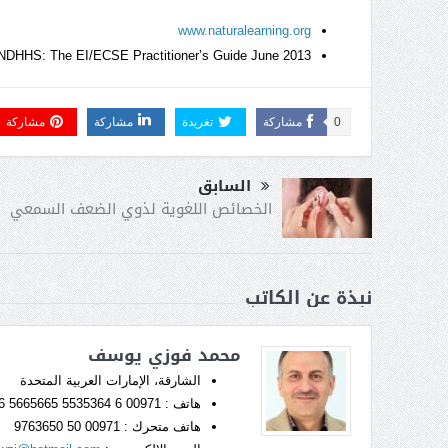
www.naturalearning.org
DHHS: The EI/ECSE Practitioner’s Guide June 2013
0
مشاركة
تغريدة
مشاركة
مشاركة
السابق
الخصائص اللغوية لذوي الضعف السمعي
نبذة عن الكاتب
محمد فوزي يوسف
الشارقة، الإمارات العربية المتحدة
هاتف : 00971 6 5535364 Fax: 00971 6 5665665
هاتف متحرك : 00971 50 9763650