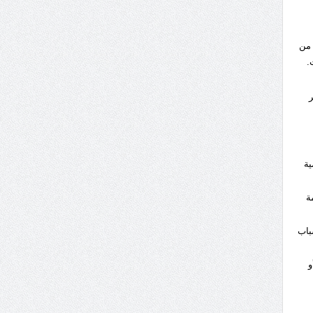
 من
ات.
ر
ية
ة
باب
و