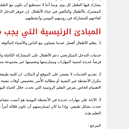
يشارك فيها الطفل كل يوم. وبما أننا لا نستطيع أن نكون مع الطفل 
المشترك بالأطفال والبالغين في حياة الأطفال. إن جوهر التدخل الم
كفاءتهم للمشاركة في روتينهم اليومي وأنشطتهم.
المبادئ الرئيسية التي يجب م
1. يتعلم الأطفال أفضل عندما يعملون مع الناس والأشياء المألوفة لهم.
خدمات التدخل المبكرتعني دعم الأطفال على المشاركة الكاملة والاس
فرصاً عديدة لتنمية المهارات وممارستها وتعميمها عبر مجموعة متنو
2. تقديم الخدمات لا يقتصر على الموقع أو المكان: ان كلمة طبيع
بتكرار الأنشطة غير النصية أو مطالبة الأُسر بتخصيص أوقات معينة
الاهتمام الخاص بفرص التعلم الروتينية التي تحدث خلال الحياة اليو
3. الأدلة على مهارات جديدة في الأنشطة اليومية هو أنسب مقياس
تحدث بشكل طبيعي. وإذا ما كان لممارستهم أن تكون فعّالة أمراً مهما
التعلم هذه.
المرجع :