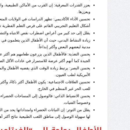
يعزز القدرات المعرفية: إن القرب من الأماكن الطبيعية، و
ويعززها.
تحسين الأداء الأكاديمي: تظهر الدراسات في الولايات الم
أشكال التعليم التجريبي القائم على فرص التعلم الفطرية 
يقلل إلى حد كبير من أعراض اضطراب نقص الانتباه والتش
زيادة النشاط البدني، حيث أن الأطفال الذين يتعلمون في البيئ
مدنية لبعضهم البعض وأكثر إبداعاً.
يحسن التغذية: فالأطفال الذين يزرعون طعامهم هم أكثر ع
الجيدة كما أنهم أكثر عرضة للاستمرار في عادات الأكل ال
يحسن البصر: يرتبط زيادة الوقت الذي يقضيه الأطفال والمر
الأمريكية لطب العيون.
تحسين العلاقات الاجتماعية: يكون الأطفال أكثر ذكاءً، وأك
للعب الحر غير المنظم في الخارج.
يحسن الانضباط الذاتي: فالوصول إلى المساحات الخضراء، بل
وخصوصاً الفتيات.
يقلل من التوتر: إن النباتات الخضراء وامتداداتها يحد من ال
لها سهولة الوصول إلى مناطق اللعب الطبيعية نتائج أكثر أه