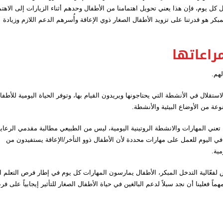
كل يوم، فإن هذا يعني تحويل اهتمامنا من الأطفال وحدهم أثناء الزيارات إلى الاهتم
بكر هو قدرتنا على تزويد الأطفال الصغار ذوي الإعاقة وأُسرهم الدعم اللازم وزيادة
راعاتها
تقلال في الأنشطة التي يحتاجونها ويريدون القيام بها، وتوفر الحياة اليومية للأطفا
عة من الأوضاع البيئية والأنشطة.
ة تعني المهارات والانشطة الروتينية اليومية، ليس من الطبيعي مطالبة مقدمي الرعاي
 في اليوم للعمل على مهارات محددة لأن الأطفال ذوو التأخر/الإعاقة يستفيدون من
مية.
 لفعّالية التدخل المبكر، الأطفال يمارسون المهارات كل يوم في إطار فرص التعلم ا
ً فعلينا أن نجد سبلاً لدعم البالغين في حياة الأطفال الصغار للتأثير إيجابياً على ف