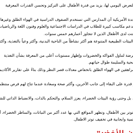
التعرض اليومي لها، يزيد من قدرة الأطفال على التركيز وتحسن القدرات المعرفية
تحدة الأمريكية أن المدارس التي تستخدم الصفوف الدراسية في الهواء الطلق وغيرها
تدعم مكاسب كبيرة للطلاب في الدراسات الاجتماعية والعلوم وفنون اللغة والرياضي
تت لدى الأطفال الذين لا تتجاوز أعمارهم خمس سنوات.
ات الطبيعية المتنوعة هم أكثر نشاطاً من الناحية البدنية، وأكثر وعياً بالتغذية، وأكث
رضة لتناول الفواكه والخضروات وإظهار مستويات أعلى من المعرفة بشأن التغذية
صحية والسليمة طوال حياتهم.
اهقين في الهواء الطلق بانخفاض معدلات قصر النظر وذلك بناءً على تقارير الأكاديم
ثر قدرة على البقاء إلى جانب الآخرين، وأكثر صحة وسعادة عندما تتاح لهم فرص منتظم
 وحتى رؤية البيئات الخضراء، يعزز السلام، والتحكم بالذات، والانضباط الذاتي للش
توتر بين الأطفال، وتظهر المواقع التي بها عدد أكبر من النباتات، والمناظر الخضراء، أ
مية وايجابية في تخفيف توتر الاطفال.