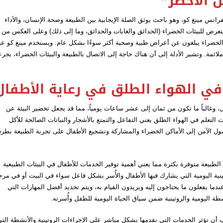
ن الأخضر”
انس مينغ كو، وهو باحث يوثق الصلة الإيجابية بين الطبيعة وصحة الإنسان، والأداء
تعرض للبيئات الخضراء (الحدائق والغابات والحدائق، وما إلى ذلك) وعلى العكس من
 الخضراء يبلغون عن أعراض طبية وصحية أكثر سوءًا بشكل عام. ويستخدم مينغ كو عب
لائمة. وتشير الأدلة إلى أن هناك حاجة إلى الاتصال بالطبيعة والبيئات الخضراء، بجر
 في الهواء الطلق في رعاية الأطفال
، وغالباً ما تكون من ثمان إلى عشر ساعات يومياً، مما قد يجعل تخضير البيئة عن
التعلم في الهواء الطلق يعني التفاعل والتمتع بالأشجار والنباتات الصالحة للأكل
وصول الآمن إلى الأماكن الخضراء والمشاركة وتشجيع الأطفال على تجربة الطبيعة بطر
الطبيعة متوفرة بكثرة مما يعني أهمية توفير الخدمات للأطفال في البيئات الطبيعية
نية اليومية التي يشارك فيها الأطفال والأُسر بشكل فاعل سواء في البيت أو في مرح
ما يفعلون ما يحتاجون إليه ويريدون القيام به، ويتم تحديد أفضل المهارات التي
شطة اليومية والروتينية ضمن سياق الحياة اليومية للطفل وأُسرته.
 أن تؤثر الخدمات التي نقدمها بشكل مباشر على الإجراءات الروتينية والأنشطة الت