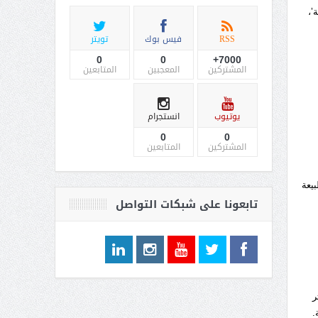
’،
RSS
فيس بوك
تويتر
0
0
7000+
المشتركين
المعجبين
المتابعين
يوتيوب
انستجرام
0
0
المشتركين
المتابعين
بيعة
تابعونا على شبكات التواصل
ر
.