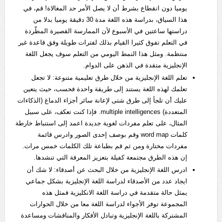
يوميا دون انقطاع بشرط أن لا يصل الأمر حد المغالاة! قم، في
هذا السياق، بدراسة هذه اللغة مدة 30 دقيقة يوميا بدلا من
دراستها ساعتين في الأسبوع لأن الممارسة القصيرة المطّردة
في التعلم تفوق كثيرا القيام بذلك لفترات طويلة وفق قاعدة غير
منتظمة. ومثل هذا النمط اليومي من التعلم سوف يجعل اللغة
الإنجليزية متقدة في الذهن على الدوام.
تعلم اللغة الإنجليزية من خلال طرق تعليمية متنوعة: لا تجعل
تعلمك لهذه اللغة يستند إلى طريقة واحدة فحسب، حيث يتعين
عليك أن تلجأ إلى طرق شتى لإعانة سائر أجزاء الدماغ (الذكاءات
المتعددة) multiple intelligences. فإذا كنت تعكف، على سبيل
المثال، على تعلم مفردات لغوية جديدة اعمد إلى استنباط خارطة
كلمات word map وقم بوصف إحدى الصور وادرس قائمة
مفردات مختارة ومن ثم قم بطباعة تلك الكلمات خمس مرات.
إن هذه الطرق مجتمعة كفيلة بتعزيز المعرفة التي تنشدها.
ادرس اللغة الإنجليزية من خلال البحث عن أصدقاء: لا شك أن
ايجاد عدد من الأصدقاء لدراسة اللغة الإنجليزية بشكل جماعي
يمثل حالة متقدمة في دراسة اللغة الانكليزية فمثل هذه
المجموعة توفر الأجواء لدراسة اللغة معا من خلال الحوارات
المشتركة باللغة الإنجليزية وتبادل الأفكار والمناقشات ومساعدة