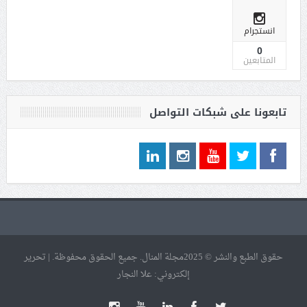
انستجرام
0
المتابعين
تابعونا على شبكات التواصل
حقوق الطبع والنشر © 2025مجلة المنال. جميع الحقوق محفوظة. | تحرير
إلكتروني: علا النجار