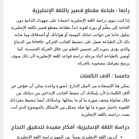
رابعا / طباعة مقطع قصير باللغة الإنجليزية
إذا كنت تنوي دراسة اللغة الإنجليزية اعتمادا على جهودك الذاتية دون
الحاجة إلى معلّم أو دورة لغوية ابدأ بطباعة مقطع قصير باللغة الإنجليزية
يتناول جانبا من جوانب حياتك اليومية أو هواياتك أو أصدقائك وما شابه
ذلك لأن الطباعة تعمل على تنشيط الجانب الحركي kinetic من الدماغ
والذي يؤدي بدوره إلى تحسين التعلم من خلال الحركة الجسدية. كما
أوصي بالطباعة أثناء مرحلة دراسة قواعد اللغة الإنجليزية لأن ذلك سوف
يرسخ معرفتك مصحوبة بالحركة.
خامسا / آلاف الكلمات
يمكن هنا الإستفادة من المثل الدارج: (صورة واحدة يمكن أن تعوّض عن
آلاف الكلمات) لأن بإمكانك أن تنشط الجانب الإبداعي من دماغك من
خلال محاولة وصف صورة ما أو ما يماثلها. وبامكانك أيضا تنشيط مفرداتك
اللغوية باختيار صورة ما لها صلة بشكل من الأشكال بالموضوع الذي أنت
بصدد دراسته باللغة الإنجليزية.
دراسة اللغة الإنجليزية: أفكار مفيدة لتحقيق النجاح
أدرس اللغة الإنجليزية يومياً: من المهم دراسة اللغة الإنجليزية