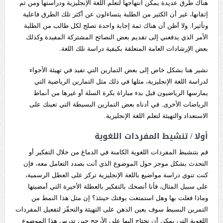
هناك طرق عديدة يمكن انتهاجها لتعلم اللغة الإنجليزية ودراستها ومن ثم
إتقانها، غير أن الكثير من الطلبة يتساءلون عن أكثر تلك الطرق فاعلية
وتأثيرا. ولا أظن أن هناك ثمة إجابة واحدة تصلح لكل طالب من الطلبة
الأمر الذي يدفعني إلى تقديم بعض النصائح المشتركة المفيدة وكذلك
بعض الإرشادات العامة المتعلقة بكيفية دراسة تلك اللغة.
نشير هنا بشكل خاص إلى بعض التمارين التي تفيد في تهيئة الأجواء
لدراسة اللغة الإنجليزية، مثلها في ذلك مثل التمارين الرياضية التي
يمارسها الرياضيون قبل بدء مباراة بكرة السلة أو غيرها من أنماط
الرياضات الأخرى. في أدناه بعض التمارين البسيطة التي تعينك على
الاستعداد والتهيئة لتعلم اللغة الإنجليزية.
أولا / تنشيط المفردات اللغوية
قم بتنشيط المفردات اللغوية الكامنة في الدماغ من خلال التفكير أو
التحدث بشكل موجز حول الموضوع الذي أنت بصدد التعامل معه، فإن
كنت تنوي دراسة مواضيع باللغة الإنجليزية تركز على العطل الرسمية،
على سبيل المثال، فأنا أنصحك بالتفكير بالعطلة الأخيرة التي أمضيتها
وماذا فعلت بها وهل استمتعت بوقتك حينئذ؟ إن مثل هذا النمط من
التمرين البسيط سوف يعين الذهن على التهيئة والتحفّز لتفعيل المفردات
اللغوية التي يمكن أن تحتاج إليها على الأرجح حين تدرس هذا الموضوع