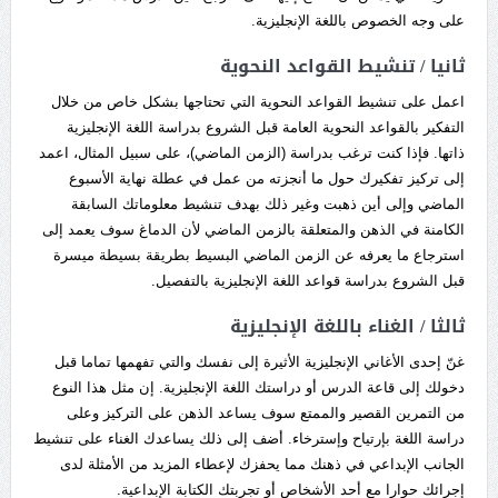
على وجه الخصوص باللغة الإنجليزية.
ثانيا / تنشيط القواعد النحوية
اعمل على تنشيط القواعد النحوية التي تحتاجها بشكل خاص من خلال
التفكير بالقواعد النحوية العامة قبل الشروع بدراسة اللغة الإنجليزية
ذاتها. فإذا كنت ترغب بدراسة (الزمن الماضي)، على سبيل المثال، اعمد
إلى تركيز تفكيرك حول ما أنجزته من عمل في عطلة نهاية الأسبوع
الماضي وإلى أين ذهبت وغير ذلك بهدف تنشيط معلوماتك السابقة
الكامنة في الذهن والمتعلقة بالزمن الماضي لأن الدماغ سوف يعمد إلى
استرجاع ما يعرفه عن الزمن الماضي البسيط بطريقة بسيطة ميسرة
قبل الشروع بدراسة قواعد اللغة الإنجليزية بالتفصيل.
ثالثا / الغناء باللغة الإنجليزية
غنّ إحدى الأغاني الإنجليزية الأثيرة إلى نفسك والتي تفهمها تماما قبل
دخولك إلى قاعة الدرس أو دراستك اللغة الإنجليزية. إن مثل هذا النوع
من التمرين القصير والممتع سوف يساعد الذهن على التركيز وعلى
دراسة اللغة بإرتياح وإسترخاء. أضف إلى ذلك يساعدك الغناء على تنشيط
الجانب الإبداعي في ذهنك مما يحفزك لإعطاء المزيد من الأمثلة لدى
إجرائك حوارا مع أحد الأشخاص أو تجربتك الكتابة الإبداعية.