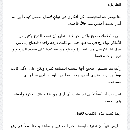
الطريق؟
هنا وبصراحة استجمعت كل أفكاري في ثوانٍ لأسأل نفسي كيف أبين له
أنني لست أحسن منه حالاً، فأجبته:
ــ ربما كلامك صحيح ولكن نحن لا نستطيع أن نصعد الدرج وكثير من
الأماكن بها درج في مدخلها حتى لو كانت درجة واحدة فنحتاج إلى من
ينزل لنا الكرسي من السيارة ونحتاج من يساعدنا على صعود الدرج ولو
درجة واحدة فقط!!
رأيته هنا يبتسم.. صحيح أنها ليست ابتسامة كبيرة ولكن على الأقل كانت
نوعاً من رضا نفسي أحس معه بأنه ليس الوحيد الذي يحتاج إلى
مساعدة.
ابتسمت أنا أيضاً لأنني استطعت أن أزيل من عقله تلك الفكرة وأجعله
يثق بنفسه.
ربما كتبت هذه الكلمات لأقول:
ــ ليس عيباً أن نعترف لبعضنا نحن المعاقين ونساعد بعضنا بعضاً في رفع