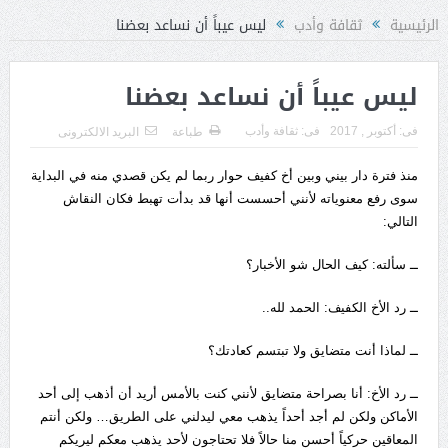
الرئيسية
ثقافة وأدب
ليس عيباً أن نساعد بعضنا
ليس عيباً أن نساعد بعضنا
فى:
أكتوبر , 2017
فى:
ثقافة وأدب
طباعة
البريد الالكترونى
منذ فترة دار بيني وبين أخ كفيف حوار ربما لم يكن قصدي منه في البداية
سوى رفع معنوياته لأنني أحسست أنها قد بدأت تهبط فكان النقاش
التالي:
ــ سألته: كيف الحال شو الأخبار؟
ــ رد الأخ الكفيف: الحمد لله..
ــ لماذا أنت متضايق ولا تبتسم كعادتك؟
ــ رد الأخ: أنا بصراحة متضايق لأنني كنت بالأمس أريد أن أذهب إلى أحد
الأماكن ولكن لم أجد أحداً يذهب معي ليدلني على الطريق… ولكن أنتم
المعاقين حركياً أحسن منا حالاً فلا تحتاجون لأحد يذهب معكم ليريكم