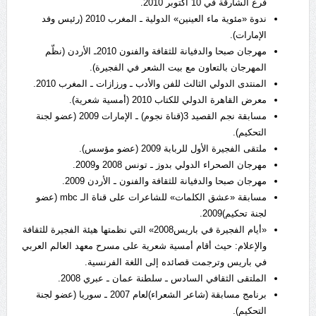
فرع الشارقة في 10 اكتوبر 2010.
ندوة «مئوية ماء العينين» الدولية ـ المغرب 2010 (رئيس وفد
الإمارات).
مهرجان صبحا والدفيانة للثقافة والفنون 2010ـ الأردن (نظّم
المهرجان بالتعاون مع بيت الشعر في الفجيرة).
المنتدى الدولي الثالث للفن والأدب ـ ورزازات ـ المغرب 2010.
معرض القاهرة الدولي للكتاب 2010 (أمسية شعرية).
مسابقة نجم القصيد 3(قناة نجوم) ـ الإمارات 2009 (عضو لجنة
التحكيم).
ملتقى الفجيرة الأول للربابة 2009 (عضو مؤسس).
مهرجان الصحراء الدولي بدوز ـ تونس 2008 و2009.
مهرجان صبحا والدفيانة للثقافة والفنون ـ الأردن 2009.
مسابقة «عشق الكلمات» للشاعرات على قناة الـ mbc (عضو
لجنة تحكيم)2009.
«أيام الفجيرة في باريس2008» التي نظمتها هيئة الفجيرة للثقافة
والإعلام: حيث أقام أمسية شعرية على مسرح معهد العالم العربي
في باريس وترجمت قصائده إلى اللغة الفرنسية.
الملتقى الثقافي السادس ـ سلطنة عمان ـ عبري 2008.
برنامج مسابقة (شاعر الشعراء)لعام 2007 ـ سوريا (عضو لجنة
التحكيم).