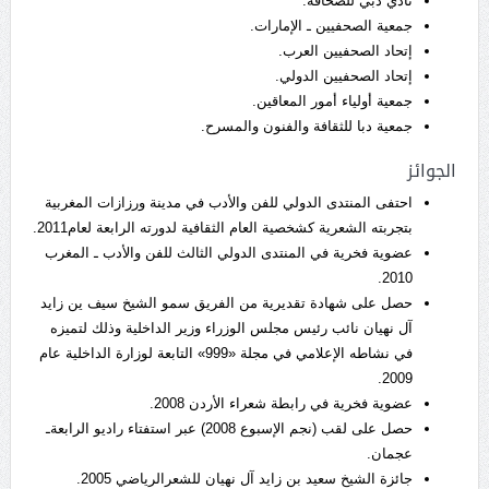
نادي دبي للصحافة.
جمعية الصحفيين ـ الإمارات.
إتحاد الصحفيين العرب.
إتحاد الصحفيين الدولي.
جمعية أولياء أمور المعاقين.
جمعية دبا للثقافة والفنون والمسرح.
الجوائز
احتفى المنتدى الدولي للفن والأدب في مدينة ورزازات المغربية
بتجربته الشعرية كشخصية العام الثقافية لدورته الرابعة لعام2011.
عضوية فخرية في المنتدى الدولي الثالث للفن والأدب ـ المغرب
2010.
حصل على شهادة تقديرية من الفريق سمو الشيخ سيف ين زايد
آل نهيان نائب رئيس مجلس الوزراء وزير الداخلية وذلك لتميزه
في نشاطه الإعلامي في مجلة «999» التابعة لوزارة الداخلية عام
2009.
عضوية فخرية في رابطة شعراء الأردن 2008.
حصل على لقب (نجم الإسبوع 2008) عبر استفتاء راديو الرابعةـ
عجمان.
جائزة الشيخ سعيد بن زايد آل نهيان للشعرالرياضي 2005.