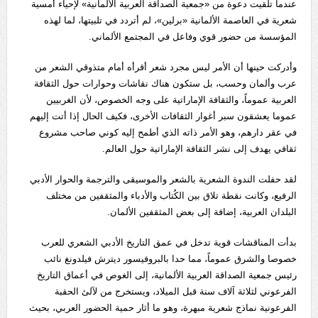
عندما تلقيت دعوة من «جمعية الصداقة العربية الألمانية» لإحياء أمسية
شعرية في العاصمة الألمانية «برلين»، لم أتردد في تلبيتها، لما لهذه
المؤسسة من حضور قوي وفاعل في المجتمع الألماني.
وأدركت حينها أن الأمر ليس مجرد شعر أقرأه أمام متذوقي الشعر من
عرب وألمان وحسب، بل ستكون هناك نقاشات وحوارات حول الثقافة
العربية عموماً، والثقافة الإماراتية على وجه الخصوص، لأن الغربيين
عموما يعشقون سبر أغوار الثقافات الأخرى، فكيف الحال إذا أتت إليهم
في عقر دارهم، وهو الأمر ذاته الذي أطمح إليه كوني صاحب مشروع
ثقافي يهدف إلى نشر الثقافة الإماراتية حول العالم.
لقد حفلت الندوة الشعرية بالشعر والموسيقى والترجمة والحوار الأدبي
الرفيع، وكانت نقطة تلاق بين الكُتاب والأدباء والمثقفين من مختلف
البلدان العربية، إضافة إلى بعض المثقفين الألمان.
بدأت المناقشات قوية تدخل في عمق التاريخ الأدبي الشعري للعرب
خصوصا والشرق عموماً، مما حدا بالبروفيسور ديترش فيلدونغ نائب
رئيس جمعية الصداقة العربية الألمانية، إلى الغوص في أعماق التاريخ
الفرعوني لثلاثة آلاف سنة قبل الميلاد، ويستخرج من لآلئ الحقبة
الفرعونية نماذج شعرية مبهرة، وهو ما أثار حمية الحضور العربي، بحيث