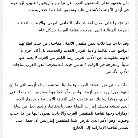
دان بعضهم تخلي المثقفين العرب عن تراثهم وتاريخهم الغنيين، ليُودعوه
في أيدي الأجانب للاشتغال عليه وتحقيق الفائدة الحضارية منه.
ثم عرّجوا على ضعف لغة الخطاب الثقافي العربي، والأزمات الثقافية
العربية المتتالية التي أضرت بالثقافة العربية بشكل عام.
وقد جاءت مداخلات بعض مثقفي الألمان مفاجئة، من حيث اطلاعهم
الواسع على ثقافتنا وأدبنا العربي القديم والحديث، بل أكاد أجزم بأن
لديهم معلومات عن الأدب العربي ربما الكثير من العرب لا يعلم عنها
شيئاً، ومحرجة في الوقت ذاته من حيث قلة معرفتنا نحن العرب بنتاجات
الأدب الألماني.
بدأتُ حديثي عن الثقافة العربية وقضاياها المتشعبة والمتأزمة، التي ما إن
انتهينا من الهروب من أزمة ـ وليس حلّها كما هو المفترض ـ إلا ودخلنا في
أخرى، وهكذا دواليك. ثم عرّجت على الثقافة الإماراتية والازدهار الكبير
الذي تعيشه مختلف إمارات الدولة حضاريا وثقافيا، والذي جعل من دولة
الإمارات وجهة ثقافية للمثقفين العرب والأجانب يفدون إليها من كل حدبٍ
وصوب، وهو الأمر الذي يفرض علينا كمثقفين إماراتيين أن نعمل على
تصدير ثقافتنا الإماراتية إلى الخارج.