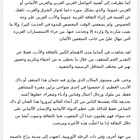
كما تطرقت إلى أهمية التواصل العربي العربي والعربي الألماني أو
الغربي عموما، والذي يشكل بدوره دعما لحوار الشرق والغرب، ناهيك
عن أهميته في إثراء الثقافة العربية عموماً والأدب العربي على وجه
الخصوص. ولم يسعفني الوقت المخصص للندوة في الحديث كثيرا، وإلا ما
بقيت شاردة ولا واردة إلا وتحدثت عنها، من جراء الاستفسارات الغزيرة
التي تنهال عليّ من جانب المثقفين الألمان.
لقد شاهدت في ألمانيا مدى الاهتمام الكبير بالثقافة والأدب، فضلا عن
التقدير الجم للمثقف، من خلال ما يحظى به من احتفاء وتكريم وحضور
بهي في مختلف المحافل الرسمية والشعبية..
وحتى على مستوى المكان الذي يوارى فيه جثمان هذا المثقف أو ذاك
الأديب العظيم، إذ خصصوا في إحدى ضواحي برلين مقبرة للمشاهير
فقط، من ملوك ورجال أعمال وفنانين وأدباء وشعراء، جعلوها أشبه
بحديقة غنّاء يقصدها الناس من كل أنحاء العالم ليزوروا هذا الفنان أو ذاك
الشاعر، فقط للدلالة على عظم الدولة الألمانية والإنسان الألماني على
حد سواء، فهم يعلمون جيدا أن الشعوب تحيا بالثقافة وتموت أيضا من
خلال الثقافة إذا ما اعتلّت هذه الأخيرة ومرضت.
من جهة أخرى، وفي ذات الرحلة الأوروبية، اتجهت إلى مدينة براغ عاصمة