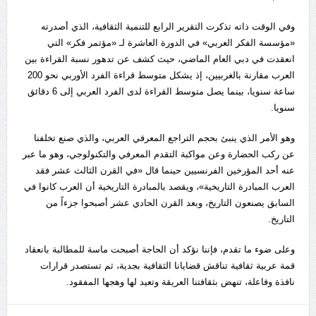
وفي الوقت ذاته تذكرت التقرير الرابع للتنمية الثقافية، الذي أصدرته
«مؤسسة الفكر العربي» في الدورة العاشرة لـ «مؤتمر فكر» التي
انعقدت في دبي العام الماضي، حيث كشف عن تدهور نسبة القراءة بين
العرب مقارنة بالغربيين، إذ يشكل متوسط قراءة الفرد الأوربي نحو 200
ساعة سنويا، بينما يصل متوسط القراءة لدى الفرد العربي إلى 6 دقائق
سنويا.
وهو الأمر الذي ينبئ بحجم التراجع المعرفي العربي، والذي صنع تخلفنا
عن ركب الحضارة وعن مواكبة التقدم المعرفي والتكنولوجي، وهو ما عبر
عنه أحد المؤرخين الفرنسيين حينما قال «في القرن الثالث عشر فقد
العرب المبادرة التاريخية»، ويقصد بالمبادرة التاريخية أن العرب كانوا في
السابق يصنعون التاريخ، وبعد القرن الحادي عشر أصبحوا جزءاً من
التاريخ.
وعلى ضوء ما تقدم، فإننا نؤكد أن الحاجة أصبحت ماسة للمطالبة بانعقاد
قمة عربية ثقافية تناقش قضايانا الثقافية بجدية، ثم تستصدر قرارات
نافذة وفاعلة، تنهض بثقافتنا العريقة وتعيد لها وهجها المفقود.