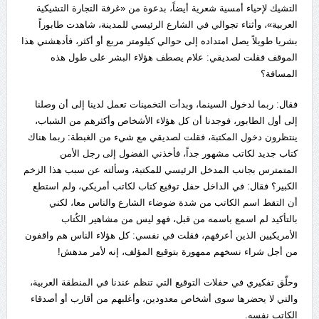
التشيك لإحياء أمسية شعرية أيضاً، بدعوة من «غرفة التجارة التشيكية
العربية»، وأثناء تجوالي في الشارع الرئيسي للمدينة، شاهدت طابوراً
بشريا طويلاً يصل امتداده إلى حوالي كيلومتر مربع أو أكثر، فأدهشني هذا
الموقف فقلت لصديقي: علام يصطف هؤلاء البشر على طول هذه
المسافة؟
فقال: ربما لدخول السينما، وبدأت التخمينات تعمل لدينا إلى أن وصلنا
إلى أول الطابور، فوجدنا أن كل هؤلاء الأشخاص وأكثرهم من الشباب،
ينتظرون دخول المكتبة، فقلت لصديقي مع شيء من الغبطة: ربما هناك
كتاب جديد لكاتب مشهور جداً، فأخذني الفضول إلى رجل الأمن
المتمترس بجانب المدخل الرئيسي للمكتبة، وسألته عن سبب هذا الزخم
الكبير؟ فقال: في الداخل حفل توقيع كتاب لكاتب أمريكي، ولم استطع
أن التقط اسم الكاتب من شدة ضوضاء الشارع والناس معا، لكني
بالتأكيد لم اسمع باسمه من قبل، فهو ليس من مشاهير الكُتاب
الأمريكيين الذين أعرفهم، فقلت في نفسي: كل هؤلاء الناس هم واقفون
من أجل شراء نسخهم ممهورة بتوقيع المؤلف، إنه لأمر مدهش!
وحلّق تفكيري في حفلات التوقيع التي تنظم عندنا في المنطقة العربية،
والتي لا يحضرها سوى أشخاص معدودين، وأغلبهم من أقارب أو أصدقاء
الكاتب نفسه.