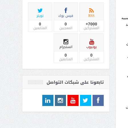
RSS
فيس بوك
تويتر
سببه
0
0
7000+
د
المشتركين
المعجبين
المتابعين
ق
يوتيوب
انستجرام
0
0
المشتركين
المتابعين
تابعونا على شبكات التواصل
ت