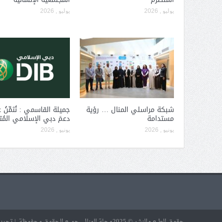
يوليو , 2026
يوليو , 2026
شبكة مراسلي المنال … رؤية
جميلة القاسمي : نُثمِّنُ عا
مستدامة
دعمَ دبي الإسلامي المُ
يونيو , 2026
يونيو , 2026
حقوق الطبع والنشر © 2025مجلة المنال. جميع الحقوق محفوظة. | تحرير إلكتروني: علا النجار