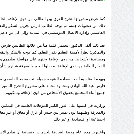
كما عرض مشروع التخرج للفرق بين الطالب من ذوي الإعاقة الحاصل 
ذلك من صعوبات جمة، ثم توجه الطالب فارس بجزيل الشكر والتقدير
القاسمي وإدارة الاتصال المؤسسي في المدينة وإلى كل من دعم
بعد ذلك ألقى الدكتور النعيمي كلمة هنأ من خلالها الطالبين فارس
والتمكين) نظراً لأهمية التعليم بقدر التعلم، كما توجه بالشكر وا
ومساندة الأشخاص من ذوي الإعاقة وحثهم على مواصلة تعليمهم وني
الدوام للطلبة من ذوي الإعاقة ليحصلوا العلم والمعرفة شأنهم شأن 
وبهذه المناسبة ألقت سعادة الشيخة جميلة بنت محمد القاسمي مدير
فارس عبد الله الهادي ومحمود محمد على مشروع التخرج المميز ال
جميع أبناء المجتمع بحقوق الأشخاص من ذوي الإعاقة وتمكينهم.
وركزت في كلمتها على الدور الكبير للمؤهلات العلمية في التمكين
والمعرفة وطلبهما دون تمييز بين جنس أو عرق أو معاق أو غير مع
اجتماعية أو اقتصادية أو غير ذلك.
واعتبرت مدير عام مدينة الشارقة للخدمات الإنسانية أن تعليم ا