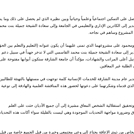
على التمكين اجتماعياً وعلمياً وحياتياً وبين نظيره الذي لم يحصل على ذلك وما ي
 إلى الكادرين الإداري والتعليمي في الجامعة وإلى سعادة الشيخة جميلة بنت محم
 المشروع وساهم في نجاحه.
 ومحمود على مشروعهما الذي تمنى عليهما أن يكون عنوانه (التعليم والتعلم بين الح
لتقدير إلى سعادة الشيخة جميلة بنت محمد القاسمي التي لا تدخر جهداً في سبيل دعم
ل أعلى المراتب والشهادات، مؤكداً أن جامعة الشارقة ستكون أبوابها مفتوحة على
الطلبة غير المعاقين.
 عام مدينة الشارقة للخدمات الإنسانية كلمة توجهت في مستهلها بالتهنئة للطالبين
ذي قدماه وشكرتهما على دعوتها لحضور هذه المناقشة العلمية والهادفة إلى توعية
 وتحقيق استقلالية الشخص المعاق مشيرة إلى أن جميع الأديان حثت على العلم
اق وضرورة مواجهة التحديات الموجودة وهي ليست بالقليلة سواء أكانت هذه التحديا
لأشخاص من ذوي الإعاقة يحتاج إلى وعي مجتمعي وخبرة من قبل الجميع خاصة من قبل