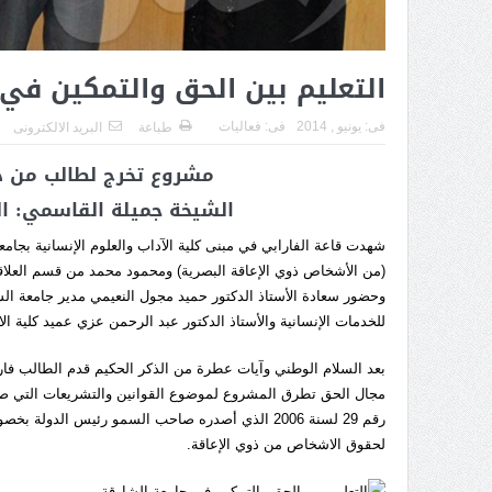
التعليم بين الحق والتمكين في
فى:
يونيو , 2014
فى:
فعاليات
طباعة
البريد الالكترونى
مشروع تخرج لطالب من ذو
الشيخة جميلة القاسمي: ا
(من الأشخاص ذوي الإعاقة البصرية) ومحمود محمد من قسم العلاقات 
وحضور سعادة الأستاذ الدكتور حميد مجول النعيمي مدير جامعة ال
للخدمات الإنسانية والأستاذ الدكتور عبد الرحمن عزي عميد كلية الا
بعد السلام الوطني وآيات عطرة من الذكر الحكيم قدم الطالب فا
مجال الحق تطرق المشروع لموضوع القوانين والتشريعات التي صد
رقم 29 لسنة 2006 الذي أصدره صاحب السمو رئيس الد
لحقوق الاشخاص من ذوي الإعاقة.