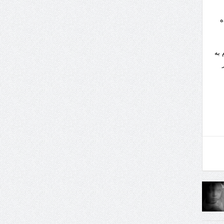
ه
 به