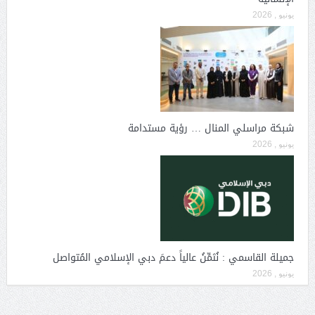
يونيو , 2026
شبكة مراسلي المنال … رؤية مستدامة
يونيو , 2026
جميلة القاسمي : نُثمِّنُ عالياً دعمَ دبي الإسلامي المُتواصل
يونيو , 2026