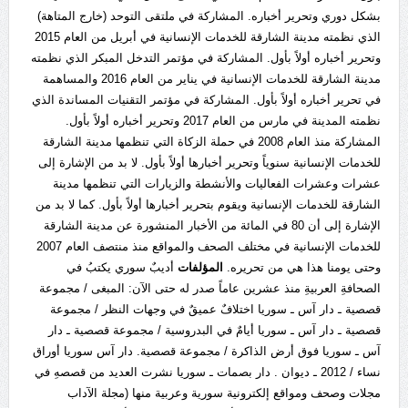
بشكل دوري وتحرير أخباره. المشاركة في ملتقى التوحد (خارج المتاهة)
الذي نظمته مدينة الشارقة للخدمات الإنسانية في أبريل من العام 2015
وتحرير أخباره أولاً بأول. المشاركة في مؤتمر التدخل المبكر الذي نظمته
مدينة الشارقة للخدمات الإنسانية في يناير من العام 2016 والمساهمة
في تحرير أخباره أولاً بأول. المشاركة في مؤتمر التقنيات المساندة الذي
نظمته المدينة في مارس من العام 2017 وتحرير أخباره أولاً بأول.
المشاركة منذ العام 2008 في حملة الزكاة التي تنظمها مدينة الشارقة
للخدمات الإنسانية سنوياً وتحرير أخبارها أولاً بأول. لا بد من الإشارة إلى
عشرات وعشرات الفعاليات والأنشطة والزيارات التي تنظمها مدينة
الشارقة للخدمات الإنسانية ويقوم بتحرير أخبارها أولاً بأول. كما لا بد من
الإشارة إلى أن 80 في المائة من الأخبار المنشورة عن مدينة الشارقة
للخدمات الإنسانية في مختلف الصحف والمواقع منذ منتصف العام 2007
وحتى يومنا هذا هي من تحريره.
المؤلفات
أديبٌ سوري يكتبُ في
الصحافةِ العربيةِ منذ عشرين عاماً صدر له حتى الآن: المبغى / مجموعة
قصصية ـ دار آس ـ سوريا اختلافٌ عميقٌ في وجهات النظر / مجموعة
قصصية ـ دار آس ـ سوريا أيامٌ في البدروسية / مجموعة قصصية ـ دار
آس ـ سوريا فوق أرض الذاكرة / مجموعة قصصية. دار آس سوريا أوراق
نساء / 2012 ـ ديوان . دار بصمات ـ سوريا نشرت العديد من قصصهِ في
مجلات وصحف ومواقع إلكترونية سورية وعربية منها (مجلة الآداب