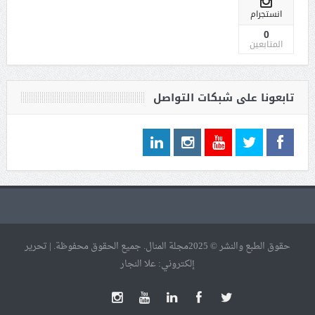
انستجرام
0
المتابعين
تابعونا على شبكات التواصل
حقوق الطبع والنشر © 2025مجلة المنال. جميع الحقوق محفوظة. | تحرير
إلكتروني: علا النجار