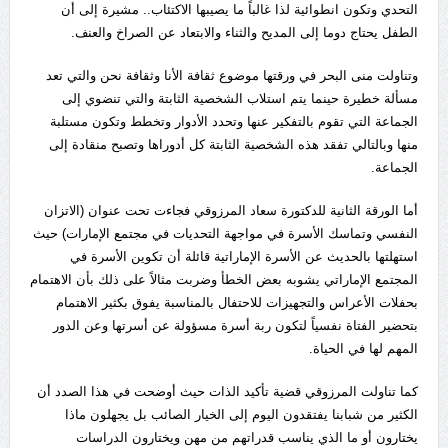
التحدي وتكون انطوائية لذا غالباً ما يصيبها الاكتئاب.. مشيرة إلى أن
الطفل يحتاج دوما إلى المديح والثناء والابتعاد عن الصراخ والعنف.
وتناولت منى البحر في ورقتها موضوع ثقافة الأنا وثقافة نحن والتي تعد
مسألة خطيرة حينما يتم استلاب الشخصية الثابتة والتي تنضوي إلى
الجماعة التي تقوم بالتفكير عنها وتحدد الأدوار وتخطط وتكون مستلبة
منها وبالتالي تفقد هذه الشخصية الثابتة كل أدوراها وتصبح منقادة إلى
الجماعة.
أما الورقة الثانية للدكتورة سعاد المرزوقي فجاءت تحت عنوان (الاتزان
النفسي وتماسك الأسرة في مواجهة التحديات في مجتمع الإمارات) حيث
استهلتها بالحديث عن الأسرة الإماراتية قائلة أن تكوين الأسرة في
المجتمع الإماراتي يشوبه بعض الخطأ وضربت مثالاً على ذلك بأن الاهتمام
بحفلات الأعراس والتجهيزات للاحتفال بالمناسبة يفوق بكثير الاهتمام
بتحضير الفتاة نفسياً لتكون ربة أسرة مسؤولة عن أسرتها وعن الدور
المهم لها في الحياة.
كما تناولت المرزوقي قضية تأكيد الذات حيث أوضحت في هذا الصدد أن
الكثير من شبابنا يفتقدون اليوم إلى الخيار الصائب بل يجهلون ماذا
يختارون أو ما الذي يناسب قدراتهم من مهن ويختارون الدراسات