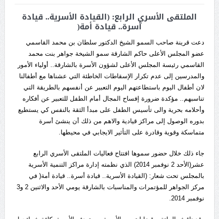
الملتقى الأسري الرابع: (القيادة الأسرية.. قيادة
أسرة.. قيادة أمة(
دعت قرينة صاحب السمو الشيخ الدكتور سلطان بن محمد القاسمي
عضو المجلس الأعلى حاكم الشارقة سمو الشيخة جواهر بنت محمد
القاسمي رئيسة المجلس الأعلى لشؤون الأسرة بالشارقة.. أولياء الأمور
والمدرسين إلى عدم تكرار الإسقاطات الخاطئة التي عشناها مع أطفالنا
لان أطفال اليوم باستطاعتهم اليوم التعبير عن أنفسهم بالطريقة التي
تناسبهم.. مؤكدة ضرورة إفساح المجال أمام الطفل للتعبير عن أفكاره
وأحلامه بحرية والى تأسيس الطفل على مبدأ الثقة بالنفس كي يستطيع
بدوره الوصول إلى مراكز قيادية والاهم من ذلك أن ينشئ أسرة
متماسكة وقوية وقادرة على التأثير الايجابي في محيطها.
جاء ذلك خلال حضور سموها افتتاح فعاليات الملتقى الأسري الرابع
عشر(الأحد 2 نوفمبر 2014) الذي نظمته إدارة مراكز التنمية الأسرية
بالمجلس تحت شعار: (القيادة الأسرية.. قيادة أسرة.. قيادة أمة( في
مركز الجواهر للمؤتمرات والمناسبات بالشارقة يومي الأحد والاثنين 2 و3
نوفمبر 2014.