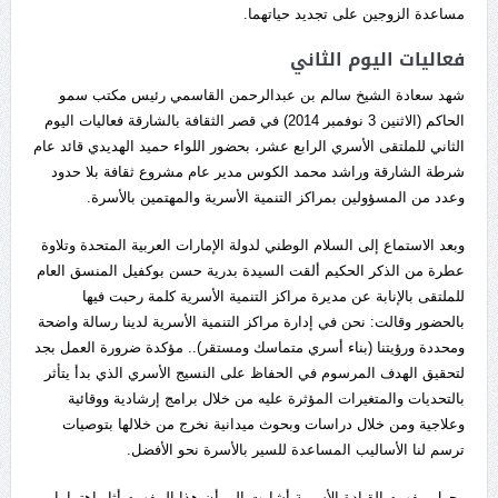
مساعدة الزوجين على تجديد حياتهما.
فعاليات اليوم الثاني
شهد سعادة الشيخ سالم بن عبدالرحمن القاسمي رئيس مكتب سمو
الحاكم (الاثنين 3 نوفمبر 2014) في قصر الثقافة بالشارقة فعاليات اليوم
الثاني للملتقى الأسري الرابع عشر، بحضور اللواء حميد الهديدي قائد عام
شرطة الشارقة وراشد محمد الكوس مدير عام مشروع ثقافة بلا حدود
وعدد من المسؤولين بمراكز التنمية الأسرية والمهتمين بالأسرة.
وبعد الاستماع إلى السلام الوطني لدولة الإمارات العربية المتحدة وتلاوة
عطرة من الذكر الحكيم ألقت السيدة بدرية حسن بوكفيل المنسق العام
للملتقى بالإنابة عن مديرة مراكز التنمية الأسرية كلمة رحبت فيها
بالحضور وقالت: نحن في إدارة مراكز التنمية الأسرية لدينا رسالة واضحة
ومحددة ورؤيتنا (بناء أسري متماسك ومستقر).. مؤكدة ضرورة العمل بجد
لتحقيق الهدف المرسوم في الحفاظ على النسيج الأسري الذي بدأ يتأثر
بالتحديات والمتغيرات المؤثرة عليه من خلال برامج إرشادية ووقائية
وعلاجية ومن خلال دراسات وبحوث ميدانية نخرج من خلالها بتوصيات
ترسم لنا الأساليب المساعدة للسير بالأسرة نحو الأفضل.
وحول مفهوم القيادة الأسرية أشارت الى أن هذا المفهوم أثار اهتماما