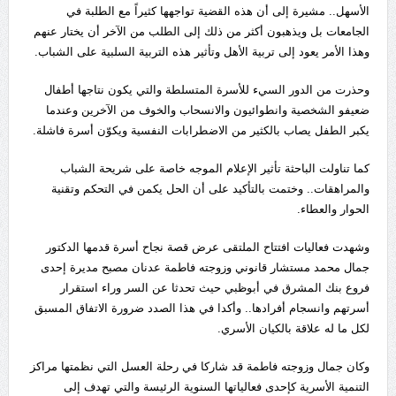
الأسهل.. مشيرة إلى أن هذه القضية تواجهها كثيراً مع الطلبة في
الجامعات بل ويذهبون أكثر من ذلك إلى الطلب من الآخر أن يختار عنهم
وهذا الأمر يعود إلى تربية الأهل وتأثير هذه التربية السلبية على الشباب.
وحذرت من الدور السيء للأسرة المتسلطة والتي يكون نتاجها أطفال
ضعيفو الشخصية وانطوائيون والانسحاب والخوف من الآخرين وعندما
يكبر الطفل يصاب بالكثير من الاضطرابات النفسية ويكوّن أسرة فاشلة.
كما تناولت الباحثة تأثير الإعلام الموجه خاصة على شريحة الشباب
والمراهقات.. وختمت بالتأكيد على أن الحل يكمن في التحكم وتقنية
الحوار والعطاء.
وشهدت فعاليات افتتاح الملتقى عرض قصة نجاح أسرة قدمها الدكتور
جمال محمد مستشار قانوني وزوجته فاطمة عدنان مصبح مديرة إحدى
فروع بنك المشرق في أبوظبي حيث تحدثا عن السر وراء استقرار
أسرتهم وانسجام أفرادها.. وأكدا في هذا الصدد ضرورة الاتفاق المسبق
لكل ما له علاقة بالكيان الأسري.
وكان جمال وزوجته فاطمة قد شاركا في رحلة العسل التي نظمتها مراكز
التنمية الأسرية كإحدى فعالياتها السنوية الرئيسة والتي تهدف إلى