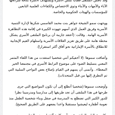
وقد ناقش الملتقى قضايا تمس الأسرة ويستهدف الأسرة بكافة شرائحها
الآباء والأمهات والأبناء وذوي الاختصاص والكفاءات العلمية التابعين
للمؤسسات والهيئات الحكومية والخاصة.
ووجهت سمو الشيخة جواهر بنت محمد القاسمي شكرها لإدارة التنمية
الأسرية وفريق العمل الذي أسهم جهوده الكبيرة في إقامة هذه التظاهرة
الأسرية الهامة.. وقالت: (أعتقد جازمة أن برنامج الملتقى الأسري يشكل
محطة هامة على طريق تعزيز العلاقات الأسرية واستلهام القيم الإيجابية
للانطلاق بالأسرة الإماراتية نحو آفاق أكثر استقرارا).
وأضافت سموها: (لا أخفيكم أنني شخصيا استفدت من هذا اللقاء المثمر
المعني بتسليط الضوء على موضوع الترابط الأسري في مجتمعنا الخير
المعطاء.. وأتمنى أن يسهم في القيام بإصلاح بعض النواحي السلبية التي
تم التطرق إليها من قبل المتحدثات).
وأوضحت سموها (شخصيا أتطلع إلى أن تكون المواضيع التي جرى
طرحها في هذا الملتقى أن تجد طريقها إلى مدارسنا ومدرسينا نظرا
للدور الكبير التي تضطلع به المدرسة في صقل وبناء شخصية الطفل منذ
نعومة أظفاره ليعيشوا مستقبلا واعدا يضعهم على الطريق الصحيح).