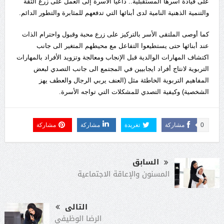
على قيادة أسرها المستقبلية.. داعيا الأسرة إلى العمل على زرع الثقة
والتنمية الذهنية النامية لدى أبنائها التي تدفعهم للمثابرة والتطور الدائم.
كما أوصى الملتقى الأسر بالتركيز على زرع محبة وقبول واحترام الذات
عند أبنائها حتى يستطيعوا التفاعل مع محيطهم المتغير الى جانب
اكتشاف المهارات الوالدية قبل الإنجاب ومعالجة وتزويد الأفراد بالمهارات
التربوية لانتاج أفراد ايجابيين في المجتمع الى جانب التصدي لبعض
المفاهيم التربوية الخاطئة مثل (العنف يربي الرجال والعطف يهز
الشخصية) وكيفية التصدي للمشكلات التي تواجه الأسرة.
0
مشاركة
تغريدة
مشاركة
مشاركة
السابق
المسنون والإعاقة الاجتماعية
التالى
الرضا الوظيفي