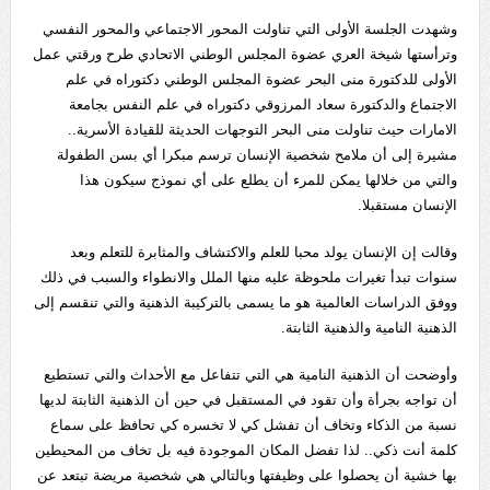
وشهدت الجلسة الأولى التي تناولت المحور الاجتماعي والمحور النفسي
وترأستها شيخة العري عضوة المجلس الوطني الاتحادي طرح ورقتي عمل
الأولى للدكتورة منى البحر عضوة المجلس الوطني دكتوراه في علم
الاجتماع والدكتورة سعاد المرزوقي دكتوراه في علم النفس بجامعة
الامارات حيث تناولت منى البحر التوجهات الحديثة للقيادة الأسرية..
مشيرة إلى أن ملامح شخصية الإنسان ترسم مبكرا أي بسن الطفولة
والتي من خلالها يمكن للمرء أن يطلع على أي نموذج سيكون هذا
الإنسان مستقبلا.
وقالت إن الإنسان يولد محبا للعلم والاكتشاف والمثابرة للتعلم وبعد
سنوات تبدأ تغيرات ملحوظة عليه منها الملل والانطواء والسبب في ذلك
ووفق الدراسات العالمية هو ما يسمى بالتركيبة الذهنية والتي تنقسم إلى
الذهنية النامية والذهنية الثابتة.
وأوضحت أن الذهنية النامية هي التي تتفاعل مع الأحداث والتي تستطيع
أن تواجه بجرأة وأن تقود في المستقبل في حين أن الذهنية الثابتة لديها
نسبة من الذكاء وتخاف أن تفشل كي لا تخسره كي تحافظ على سماع
كلمة أنت ذكي.. لذا تفضل المكان الموجودة فيه بل تخاف من المحيطين
بها خشية أن يحصلوا على وظيفتها وبالتالي هي شخصية مريضة تبتعد عن