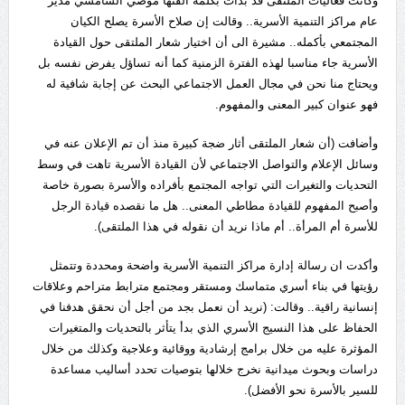
وكانت فعاليات الملتقى قد بدأت بكلمة ألقتها موضي الشامسي مدير
عام مراكز التنمية الأسرية.. وقالت إن صلاح الأسرة يصلح الكيان
المجتمعي بأكمله.. مشيرة الى أن اختيار شعار الملتقى حول القيادة
الأسرية جاء مناسبا لهذه الفترة الزمنية كما أنه تساؤل يفرض نفسه بل
ويحتاج منا نحن في مجال العمل الاجتماعي البحث عن إجابة شافية له
فهو عنوان كبير المعنى والمفهوم.
وأضافت (أن شعار الملتقى أثار ضجة كبيرة منذ أن تم الإعلان عنه في
وسائل الإعلام والتواصل الاجتماعي لأن القيادة الأسرية تاهت في وسط
التحديات والتغيرات التي تواجه المجتمع بأفراده والأسرة بصورة خاصة
وأصبح المفهوم للقيادة مطاطي المعنى.. هل ما نقصده قيادة الرجل
للأسرة أم المرأة.. أم ماذا نريد أن نقوله في هذا الملتقى).
وأكدت ان رسالة إدارة مراكز التنمية الأسرية واضحة ومحددة وتتمثل
رؤيتها في بناء أسري متماسك ومستقر ومجتمع مترابط متراحم وعلاقات
إنسانية راقية.. وقالت: (نريد أن نعمل بجد من أجل أن نحقق هدفنا في
الحفاظ على هذا النسيج الأسري الذي بدأ يتأثر بالتحديات والمتغيرات
المؤثرة عليه من خلال برامج إرشادية ووقائية وعلاجية وكذلك من خلال
دراسات وبحوث ميدانية نخرج خلالها بتوصيات تحدد أساليب مساعدة
للسير بالأسرة نحو الأفضل).