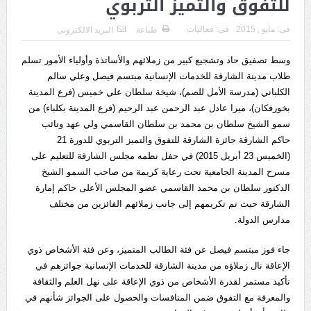
للتفوق والتميز التربوي
فى:
مايو , 2015
فى:
فعاليات
طباعة
البريد الالكترونى
وسط تصفيق حاد وتشجيع كبير من زملائهم والأساتذة وأولياء الأمور تسلم
طلاب مدينة الشارقة للخدمات الإنسانية مبتسم فيصل وعلي سالم
الكلباني (مدرسة الأمل للصم)، شيخة سلطان علي خميس (فرع المدينة
بخورفكان)، ميرا عادل عبد الرحمن عبد الرحيم (فرع المدينة بكلباء) من
سمو الشيخ سلطان بن محمد بن سلطان القاسمي ولي عهد ونائب
حاكم الشارقة جائزة الشارقة للتفوق والتميز التربوي للدورة 21
(الخميس 23 أبريل 2015) في حفل نظمه مجلس الشارقة للتعليم على
مسرح المدينة الجامعية تحت رعاية كريمة من صاحب السمو الشيخ
الدكتور سلطان بن محمد القاسمي عضو المجلس الأعلى حاكم إمارة
الشارقة حيث تم تكريمهم إلى جانب زملائهم الفائزين من مختلف
مدارس الدولة.
جاء فوز مبتسم فيصل عن فئة الطالب المتميز، وعن فئة الأشخاص ذوي
الإعاقة نال زملاؤه من مدينة الشارقة للخدمات الإنسانية جوائزهم في
تأكيد مستمر لقدرة الأشخاص من ذوي الإعاقة على نهل العلم والثقافة
والمعرفة مع التفوق ضمن المنافسات والحصول على الجوائز شأنهم في