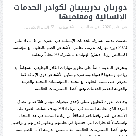
دورتان تدريبيتان لكوادر الخدمات
الإنسانية ومعلميها
فى:
يناير , 2020
فى:
فعاليات
طباعة
البريد الالكترونى
نظمت مدينة الشارقة للخدمات الإنسانية في الفترة من 5 إلى 9 يناير
2020 دورة مهارات تدريب معلمي الأشخاص الصم بالتعاون مع مؤسسة
(كينتاليس رويال دتش) الهولندية بمشاركة 20 معلماً ومعلمة.
وتحرص المدينة دائماً على تطوير مهارات الكادر الوظيفي انسجاماً مع
ريادتها وسعيها لاحتواء ومناصرة وتمكين الأشخاص ذوي الإعاقة كما
تحرص على تنمية التعاون مع مختلف المؤسسات المحلية والعربية
والدولية لتقديم الخدمات وفق أفضل الممارسات العالمية.
وجاءت الدورة كتطبيق عملي لإحدى توصيات مؤتمر 5% ضمن نطاق
التردد الذي نظمته المدينة في أبريل 2018 بهدف تسليط الضوء على
الأشخاص الصم وقضاياهم انطلاقاً من ريادة المدينة في هذا المجال
واستكمالاً للإنجازات التي حققتها في تعليمهم وتطوير قدراتهم ومواهبهم
وفق أفضل الممارسات العالمية منذ تأسيس مدرسة الأمل للصم سنة