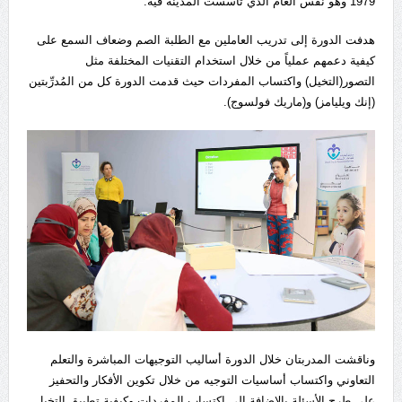
1979 وهو نفس العام الذي تأسست المدينة فيه.
هدفت الدورة إلى تدريب العاملين مع الطلبة الصم وضعاف السمع على
كيفية دعمهم عملياً من خلال استخدام التقنيات المختلفة مثل
التصور(التخيل) واكتساب المفردات حيث قدمت الدورة كل من المُدرِّبتين
(إنك ويليامز) و(ماريك فولسوج).
وناقشت المدربتان خلال الدورة أساليب التوجيهات المباشرة والتعلم
التعاوني واكتساب أساسيات التوجيه من خلال تكوين الأفكار والتحفيز
على طرح الأسئلة بالإضافة إلى اكتساب المفردات وكيفية تطبيق التخيل