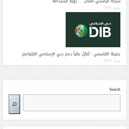
شبكة مراسلي المنال … رؤية مستدامة
يونيو , 2026
جميلة القاسمي : نُثمِّنُ عالياً دعمَ دبي الإسلامي المُتواصل
يونيو , 2026
Search