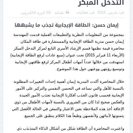
التدخل المبكر
فى:
مارس , 2015
فى:
فعاليات
طباعة
البريد الالكترونى
إيمان حسن: الطاقة الإيجابية تجذب ما يشبهها
بمجموعة من المعلومات النظرية والتطبيقات العملية قدمت المهندسة
إيمان حسن مدربة الطاقة الإيجابية والمستشارة في طاقة المكان
محاضرة قيمة نظمها قسم الإرشاد الأسري التابع لمركز التدخل المبكر
(الأربعاء 11 فبراير 2015) تحت عنوان (سبع عادات لرفع الطاقة الإيجابية)
استهدفت من خلالها عدداً أمهات أطفال المركز لرفع طاقتهن الإيجابية
وتوسيع رؤيتهن ووعيهن حول هذا الموضوع.
خلال المحاضرة أكدت المدربة إيمان أهمية إحداث التغييرات المطلوبة
بالنسبة للأهل والتي تساعد في التحسن النفسي والتركيز على الأمور
الإيجابية فحسب قانون الجذب أفكارنا الإيجابية تجذب الأمور الجيدة
والعكس صحيح لذا كان من الضروري بالنسبة لأمهات الأطفال من ذوي
الإعاقة أخذ هذه الملاحظة بعين الاعتبار والتمعن في الحالة الأفضل التي
يتمنونها لأبنائهن ولأنفسهن وطبعاً هذا الكلام ينطبق على الجميع.
واعتبرت المحاضرة أن الطاقة شكل من أشكال الذكاء المتذبذب ذي