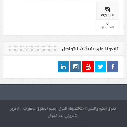
انستجرام
0
المتابعين
تابعونا على شبكات التواصل
حقوق الطبع والنشر © 2025مجلة المنال. جميع الحقوق محفوظة. | تحرير
إلكتروني: علا النجار