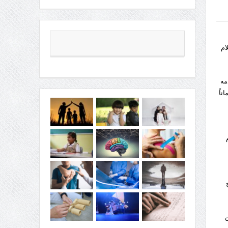
ام
 بناء على طلب قدمه
ناً
ن