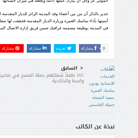
المولى عز وجل أن يبارك عملها دائماً ويجعله في ميزان حسناتها.
جدير بالذكر أن من بين أعضاء وفد المدينة الزائر للديار المقدس
أمنيتها بأداء مناسك العمرة وزيارة الديار المقدسة فحققت لها سع
في المدينة بوظيفة مصممة غرافيك ضمن فريق إدارة الاتصال الم
0
مشاركة
تغريدة
مشاركة
مشاركة
السابق
165 طفلاً شملتهم حملة المسح في ضاحي
واسط والخالدية
نبذة عن الكاتب