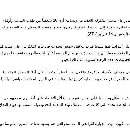
للمرة الرابعة، وبمعية سعادة الشيخة جميلة بنت محمد القاسمي مدير عام مدينة الشارقة للخدمات الإنسانية أدى 16 شخصاً من طلاب المدينة وأولياء
افقيهم برحلة إلى المدينة المنورة يزورون خلالها مسجد الرسول عليه الصلاة والسل
براير 2017).
وكانت (رحلة العمرة) التي تحرص سعادة الشيخة جميلة القاسمي على التواجد فيها سنوياً قد بدأت قبل خمس سنوات في يناير 2013
 المقدسة فما كان من سعادة مدير عام المدينة إلا أن لبت طلبهم وحققت حلمهم إيما
عاقة وغدت هذه الرحلة سنوية منذ ذلك الحين.
ختلف الأقسام والفروع يتلقون تدريباً نظرياً وعملياً على أداء الشعائر المقدسة
لة العمرة) فرصة طيبة للطلبة كي يؤدوا المناسك في الديار المقدسة مباشرة والقيام
لسفر والتنقل وحرصها على تعزيز ثقتهم من خلال الاعتماد على أنفسهم ودمجهم في
 الخاصة بجدة التي كانت في استقبال وفد المدينة لدى وصوله متمنية لها دوام النجاح
الكبيرة بهذه الزيارة للأراضي المقدسة والتي تتم بمعية سعادة المدير العام سائلي