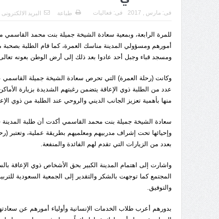
فى:
مارس , 2017
فى:
فعاليات
طباعة
البريد الالكترونى
أمورهم ومسؤولي المدينة مناسك العمرة، كما قام الطلبة بصحبة مر
ومسجد قباء وجبل أحد عادوا بعد ذلك إلى أرض الوطن بعونه تعالى (الخميس 16 ف
عدد من الطلبة ذوي الإعاقة يتضمن رغبتهم الشديدة بزيارة الأماكن
منها بأهمية تعزيز الجانب الديني والروحي عند الطلبة من ذوي الإ
سعادة الشيخة جميلة بنت محمد القاسمي أكدت أن طلبة المدينة في م
وإحيائها تحت إشراف مدربيهم ومعلميهم بطريقة عملية، وتعتبر (رح
بعدد من الزيارات التي تقدم لهم الفائدة والمنفعة.
واشارت إلى اهتمام المدينة الكبير بحق الأشخاص ذوي الإعاقة با
المجتمع كما توجهت بالشكر والتقدير إلى الجمعية السعودية للتربية
والتوفيق.
بدورهم أعرب طلاب الخدمات الإنسانية وأولياء أمورهم عن سعادتهم 