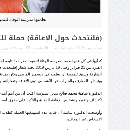
نظمتها مدرسة الوفاء لتنمية القدرات من 21 فب
(فلنتحدث حول الإعاقة) حملة للت
فى:
مارس , 2019
فى:
فعاليات
طباعة
البريد الالكترونى
كدأبها في كل عام نظمت مدرسة الوفاء لتنمية القدرات التابعة لمدي
الفترة من 21 فبراير وحتى 19 م
الشارقة وسبق للمدينة أن نظمته في ديسمبر الماضي وكان بمثابة د
ويتبادلوا المعارف والخبرات عن الأشخاص ذوي الإعاقة وقضاياهم و
الدكتورة
سامية محمد صالح
مدير المدرسة أكدت أن من أهم أهداف 
اكتشاف وتقييم وتشخيص الإعاقة الذهنية والتأكيد على حقوق أصحا
وأوضحت الدكتورة سامية أن فئات عدة استهدفتها الحملة كطلاب ال
الأشخاص غير المعاقين.