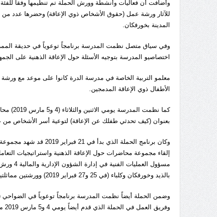
وأضافت أن فعاليات وأنشطة وورش الحملة تم تنظيمها وفقاً للفئة
للآثار ورشة عمل (حقوق الأشخاص ذوي الإعاقة) وحضرها عدد من أول
المدينة بخورفكان.
وفي سياق متصل نظمت المدرسة برنامجاً توعوياً في حديقة الممزر 
اختصاصيو المدرسة بتوجيه الأسئلة حول الإعاقة الذهنية على الجمه
معلمو التربية الخاصة في مدرسة الدرة كانوا على موعد مع ورشة ت
الأطفال ذوي الإعاقة المدمجين.
كما نظمت
بعنوان (كيف تحدثي طفلك عن الإعاقة) لتوعية أسر الأشخاص من غي
وكان برنامج الحملة الذي
مسؤول ال
بالذيد وخورفكان وكلباء (في 25 و27 فبراير 2019) وورشتين مماثلتين استفاد منها معلمو الفروع الثلاثة (في 6 و7 مارس 2019).
وفريق العمل في الحملة الذي قدم أيضاً يومي 4 و5 مارس 2019 محاضرتين توعويتين لطلبة المدارس والجامعة (محاضرة للطلاب وأخرى للطالبات).