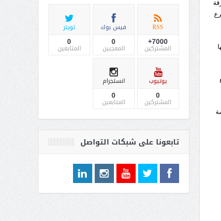
قة
رع
RSS
فيس بوك
تويتر
0
0
7000+
ا
المشتركين
المعجبين
المتابعين
يوتيوب
انستجرام
0
0
المشتركين
المتابعين
رشة
تابعونا على شبكات التواصل