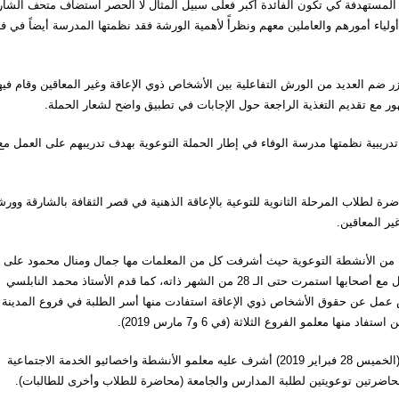
 المستهدفة كي تكون الفائدة أكبر فعلى سبيل المثال لا الحصر استضاف متحف الشار
ياء أمورهم والعاملين معهم ونظرأً لأهمية الورشة فقد نظمتها المدرسة أيضاً في ف
ضم العديد من الورش التفاعلية بين الأشخاص ذوي الإعاقة وغير المعاقين وقام فيه
ور مع تقديم التغذية الراجعة حول الإجابات في تطبيق واضح لشعار الحملة.
دريبية نظمتها مدرسة الوفاء في إطار الحملة التوعوية بهدف تدريبهم على العمل مع
 المدرسة يومي الاثنين والثلاثاء (4 و5 مارس 2019) محاضرة لطلاب المرحلة الثانوية للتوعية بالإعاقة الذهنية في قصر الثقافة بالشارقة وو
ر المعاقين.
 بدأ في 21 فبراير 2019 قد شهد مجموعة من الأنشطة التوعوية حيث أشرفت كل من المعلمات مها جمال ومنال محمود على
إلقاء مجموعة محاضرات حول الإعاقة الذهنية واستراتيجيات التعامل مع أصحابها استمرت حتى الـ 28 من الشهر ذاته، كما قدم الأستاذ محمد النابلسي
عمليات الفنية في إدارة الشؤون الإدارية والمالية 4 ورش عمل عن حقوق الأشخاص ذوي الإعاقة استفادت منها أسر الطلبة في فروع المدينة
وضمن الحملة أيضاً نظمت المدرسة برنامجاً توعوياً في الضواحي (الخميس 28 فبراير 2019) أشرف عليه معلمو الأنشطة واخصائيو الخدمة الاجتماعية