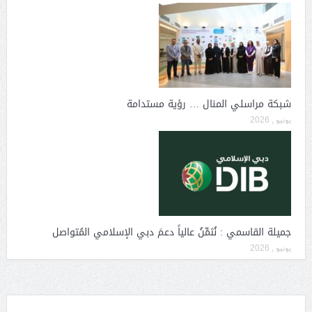
شبكة مراسلي المنال … رؤية مستدامة
يونيو , 2026
جميلة القاسمي : نُثمِّنُ عالياً دعمَ دبي الإسلامي المُتواصل
يونيو , 2026