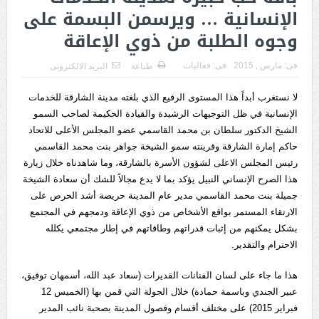
الإنسانية … ويرسمن البسمة على
وجوه الطلبة من ذوي الإعاقة
فى:
مارس , 2015
فى:
فعاليات
طباعة
البريد الالكترونى
لا نستغرب أبداً هذا المستوى الرفيع الذي بلغته مدينة الشارقة للخدمات
الإنسانية في ظل التوجيهات الرشيدة والقيادة الحكيمة لصاحب السمو
الشيخ الدكتور سلطان بن محمد القاسمي عضو المجلس الأعلى للاتحاد
حاكم إمارة الشارقة وقرينته سمو الشيخة جواهر بنت محمد القاسمي
رئيس المجلس الاعلى لشؤون الأسرة بالشارقة، وما شاهدناه خلال زيارة
هذا الصرح الإنساني النبيل يؤكد بما لا يدع مجالاً للشك أن سعادة الشيخة
جميلة بنت محمد القاسمي مدير عام المدينة حريصة أشد الحرص على
الارتقاء المستمر بواقع الأشخاص من ذوي الإعاقة ودمجهم في المجتمع
بشكل يمكنهم من إثبات قدراتهم وطاقاتهم في إطار مجتمعي يكلله
الاحترام والتقدير.
هذا ما جاء على لسان الفنانات القديرات (سعاد عبد الله، أسمهان توفيق،
عبير الجندي وباسمة حمادة) خلال الجولة التي قمن بها (الخميس 12
فبراير 2015) على مختلف أقسام وفصول المدينة بصحبة نائب المدير