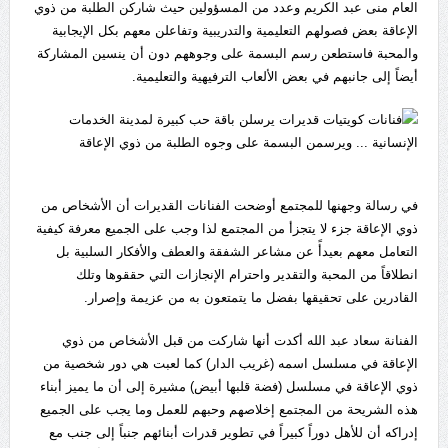
العام منى عبد الكريم وعدد من المسؤولين حيث شاركن الطلبة من ذوي
الإعاقة بعض فصولهم التعليمية والتدريبية وتفاعلن معهم بكل الإيجابية
والمحبة فاستطعن رسم البسمة على وجوههم دون أن ينسين المشاركة
أيضاً إلى جانبهم في بعض الألعاب الترفيهية والتعليمية.
في رسالة وجهنها للمجتمع أوضحت الفنانات القديرات أن الأشخاص من
ذوي الإعاقة جزء لا يتجزأ من المجتمع لذا وجب على الجميع معرفة كيفية
التعامل معهم بعيدأً عن مشاعر الشفقة والعطف والأفكار السلبية بل
انطلاقاً من المحبة والتقدير واحترام الإنجازات التي حققوها وتلك
القادرين على تحقيقها بفضل ما يتمتعون به من عزيمة وإصرار.
الفنانة سعاد عبد الله أكدت أنها شاركت من قبل الأشخاص من ذوي
الإعاقة في مسلسل اسمه (غريب الدار) كما لعبت هي دور شخصية من
ذوي الإعاقة في مسلسل (فضة قلبها أبيض) مشيرة إلى أن ما يميز أبناء
هذه الشريحة من المجتمع إخلاصهم وحبهم للعمل وما يجب على الجميع
إدراكه أن للأهل دوراً كبيراً في تطوير قدرات أبنائهم جنباً إلى جنب مع