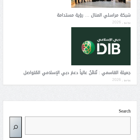
شبكة مراسلي المنال … رؤية مستدامة
يونيو , 2026
جميلة القاسمي : نُثمِّنُ عالياً دعمَ دبي الإسلامي المُتواصل
يونيو , 2026
Search