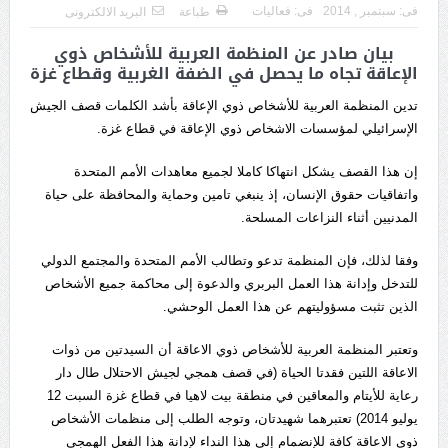
فى:
سبتمبر , 2014
فى:
فعاليات
طباعة
البريد الالكترونى
بيان صادر عن المنظمة العربية للأشخاص ذوي
الإعاقة تجاه ما يحصل في الضفة الغربية وقطاع غزة
تدين المنظمة العربية للأشخاص ذوي الإعاقة بأشد الكلمات قصف الجيش
الإسرائيلي لمؤسسات الاشخاص ذوي الإعاقة في قطاع غزة.
إن هذا القصف يشكل انتهاكا كاملا لجميع معاهدات الأمم المتحدة
واتفاقيات حقوق الإنسان، إذ ينبغي تامين وحماية والمحافظة على حياة
المدنيين أثناء النزاعات المسلحة.
وفقا لذلك، فإن المنظمة تدعو وتطالب الأمم المتحدة والمجتمع الدولي
للتدخل وإدانة هذا العمل البربري والدعوة إلى محاكمة جميع الأشخاص
الذين تثبت مسؤوليتهم عن هذا العمل الوحشي.
وتعتبر المنظمة العربية للأشخاص ذوي الاعاقة أن السيدتين من ذوات
الاعاقة اللتين فقدتا الحياة (في قصف همجي لجيش الاحتلال طال دار
رعاية للأيتام والمعاقين في منطقة بيت لاهيا في قطاع غزة السبت 12
يوليو 2014) تعتبرهما شهيدتان، وتوجه الطلب إلى منظمات الأشخاص
ذوي الاعاقة كافة للإنضمام إلى هذا النداء لإدانة هذا الفعل الهمجي