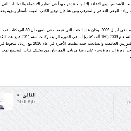
لأشخاص ذوي الإعاقة إلا أنها لا تتدخر جهداً في تنظيم الأنشطة والفعاليات التي 
مية زيادة الوعي الثقافي والمعرفي ومن هنا فإن توفير الكتب القيمة بأسعار رمزية يحق
جدير بالذكر أن الدورة الأولى من مهرجان الكتاب المستعمل انطلقت في أبريل 2006 وكان عدد الكتب التي عرضت في الم
الدورة الثانية عام 2007 (100 ألف) كتاب ثم أصبحت في الدورة الثالثة عام 2009 (150 ألف كتاب) أما في الدورة الرابعة وكانت سنة
التي ضمها المهرجان (500 ألف كتاب)، وهو ذات الرقم تقريباً في الدورتين الخامسة والسادسة حيث نظمت الأخيرة في عام 2016 مع ازدياد ملحوظ 
جداً دورة إثر دورة وبناء على رغبة مرتادي المهرجان من مختلف فئات المجتمع تمت
.
التالى
إدارة الذات
ين