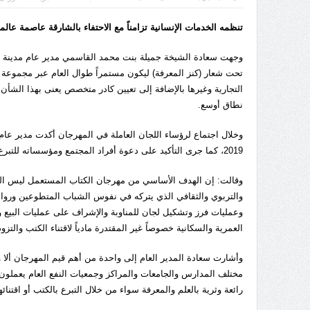
تنظمه الخدمات الإنسانية تزامناً مع الاحتفاء بالشارقة عاصمة عالم
وجهت سعادة الشيخة جميلة بنت محمد القاسمي مدير عام مدينة ال
تحت شعار (كنز المعرفة) ليكون مستمراً طوال العام عبر مجموعة م
التجارية وغيرها بالإضافة إلى تعيين كادر متخصص يعنى بهذا الش
نطاق أوسع.
وخلال اجتماع لرؤساء اللجان العاملة في المهرجان أكدت مدير عام ا
2019، كما جرى التأكيد على دعوة أفراد المجتمع ومؤسساته للتبرع بالكتب المستعملة استعداداً للحدث المرتقب.
وقالت: إن الهدف الأساسي من مهرجان الكتاب المستعمل ليس الر
والتربوي والثقافي الذي يتركه في نفوس الشباب المتطوعين وروا
وعمليات فرز وتشكيل لجان للمناوبة والإشراف على عمليات البيع وال
العمرية والسكانية خصوصاً غير المقتدرة مادياً لاقتناء الكتب والتزود
وأشارت سعادة المدير العام إلى واحدة من أهم قيم المهرجان ألا
مختلف المدارس والجامعات والمراكز وجمعيات النفع العام يعملون
رائعة وثرية بالعلم والمعرفة سواء من خلال التبرع بالكتب أو اقتنائه