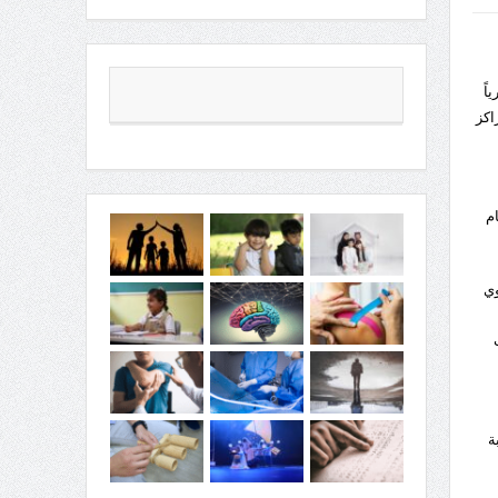
اً
اكز
ام
وي
ة