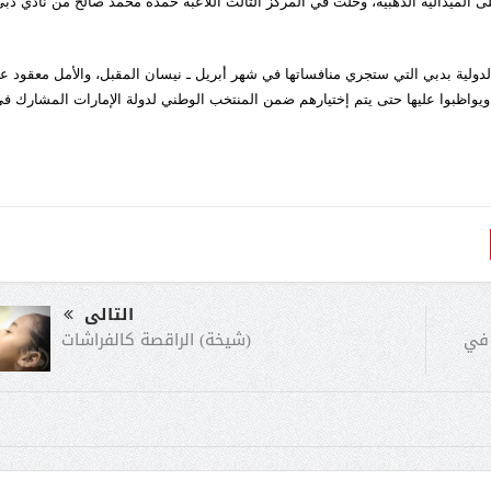
 الميدالية الذهبية، وحلت في المركز الثالث اللاعبة حمدة محمد صالح من نادي دب
لدولية بدبي التي ستجري منافساتها في شهر أبريل ـ نيسان المقبل، والأمل معقود ع
 ويواظبوا عليها حتى يتم إختيارهم ضمن المنتخب الوطني لدولة الإمارات المشارك ف
التالى
(شيخة) الراقصة كالفراشات
 في