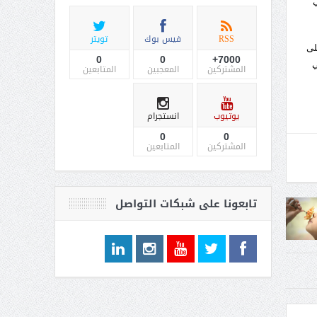
ي
RSS
فيس بوك
تويتر
لى
0
0
7000+
ي
المشتركين
المعجبين
المتابعين
يوتيوب
انستجرام
0
0
المشتركين
المتابعين
تابعونا على شبكات التواصل