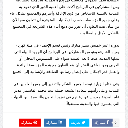
الأستاذة سمر العمودي محاسب في إدارة المدينة الجامعية بالشارقة
ومن المشاركين في البرنامج أكدت على أهمية الدور الذي تقوم به
المدينة بالنسبة للأشخاص من ذوي الإعاقة وأسرهم والمجتمع بشكل عام
وعلى جميع المؤسسات حسب الإمكانيات المتوفرة أن تتعاون معها لأن
من شأن هذه التعاون أن يعزز من دمج أبناء هذه الشريحة في المجتمع
بالشكل الأمثل والمطلوب.
بدوره اعتبر خميس بشير مبارك رئيس قسم الإحصاء في هيئة كهرباء
ومياه الشارقة وهو من المشاركين في البرنامج أن الجهود النبيلة التي
تبذلها المدينة غدت ذائعة الصيت سواء على المستويين المحلي أو
العربي ومن دواعي الفخر أن يتم التعاون مع هذه المؤسسة الرائدة
والعمل قدر الإمكان على إيصال رسالتها الصادقة والإنسانية إلى الجميع.
وفي ختام الزيارة توجه الجميع بالشكر والتقدير إلى جميع العاملين في
المدينة وعلى رأسهم سعادة الشيخة جميلة بنت محمد القاسمي مدير
عام المدينة معربين عن رغبتهم في تعزيز التعاون والتنسيق بين الجهات
التي يعملون فيها والمدينة مستقبلاً.
0
مشاركة
تغريدة
مشاركة
مشاركة