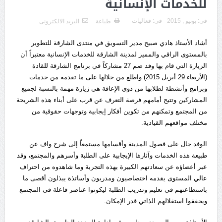
للخدمات الإنسانية
فى:
يونيو , 2015
فى:
فعاليات
طباعة
البريد الالكترونى
أشاد الأستاذ هادي صبيح مدير التسويق في منتدى الشارقة للتطوير
بالمستوى الراقي والمميز لمدينة الشارقة للخدمات الإنسانية معتبراً أن
الزيارة التي قام بها وفد ضم 27 مشاركاً في برنامج الشارقة للقادة
(الأربعاء 29 أبريل 2015) واطلع من خلالها على ما تقدمه من خدمات
وبرامج وأنشطة لطلابها من ذوي الإعاقة هي زيارة مهمة بالنسبة لجميع
المشاركين وتتيح أمامهم فرصة التعرف عن قرب على أبناء هذه الشريحة
من المجتمع وتمكنهم من تكوين أفكار إيجابية وتوجهات حقوقية من
مختلف مواقعهم القيادية.
الوفد جال على فصول المدينة وأقسامها مستمعاً إلى شرح واف عن
طبيعة هذه الخدمات وآثارها الإيجابية على الطلبة وأسرهم والمجتمع، وقد
عبر أعضاؤه عن سعادتهم الكبيرة بهذه التجربة وما شاهدوه من احتراف
عالي المستوى يقدمه اختصاصيون ومدربون وأساتذة يبذلون أقصى ما
باستطاعتهم في تعليم وتدريب الطلبة ليكونوا عناصر فاعلة في المجتمع
ويحققوا استقلالهم الذاتي قدر الإمكان.