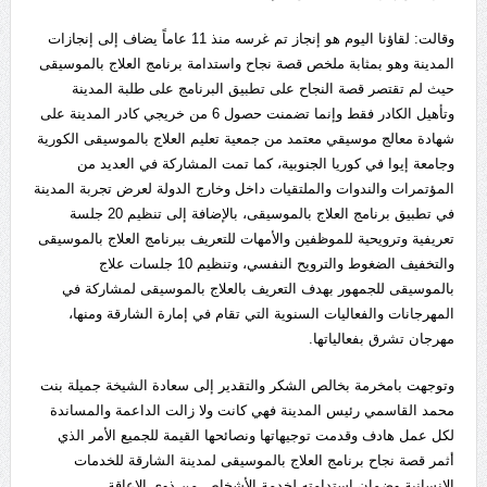
وقالت: لقاؤنا اليوم هو إنجاز تم غرسه منذ 11 عاماً يضاف إلى إنجازات
المدينة وهو بمثابة ملخص قصة نجاح واستدامة برنامج العلاج بالموسيقى
حيث لم تقتصر قصة النجاح على تطبيق البرنامج على طلبة المدينة
وتأهيل الكادر فقط وإنما تضمنت حصول 6 من خريجي كادر المدينة على
شهادة معالج موسيقي معتمد من جمعية تعليم العلاج بالموسيقى الكورية
وجامعة إيوا في كوريا الجنوبية، كما تمت المشاركة في العديد من
المؤتمرات والندوات والملتقيات داخل وخارج الدولة لعرض تجربة المدينة
في تطبيق برنامج العلاج بالموسيقى، بالإضافة إلى تنظيم 20 جلسة
تعريفية وترويحية للموظفين والأمهات للتعريف ببرنامج العلاج بالموسيقى
والتخفيف الضغوط والترويح النفسي، وتنظيم 10 جلسات علاج
بالموسيقى للجمهور بهدف التعريف بالعلاج بالموسيقى لمشاركة في
المهرجانات والفعاليات السنوية التي تقام في إمارة الشارقة ومنها،
مهرجان تشرق بفعالياتها.
وتوجهت بامخرمة بخالص الشكر والتقدير إلى سعادة الشيخة جميلة بنت
محمد القاسمي رئيس المدينة فهي كانت ولا زالت الداعمة والمساندة
لكل عمل هادف وقدمت توجيهاتها ونصائحها القيمة للجميع الأمر الذي
أثمر قصة نجاح برنامج العلاج بالموسيقى لمدينة الشارقة للخدمات
الإنسانية وضمان استدامته لخدمة الأشخاص من ذوي الإعاقة..