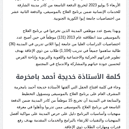
الأربعاء 5 يوليو 2023 لتخريج الدفعة التاسعة من كادر مدينة الشارقة
للخدمات الإنسانية ضمن برنامج العلاج بالموسيقى، والدفعة الثانية عشر
من اختصاصيات جامعة إيوا الكورية الجنوبية.
وبهذا يصبح عدد موظفي المدينة الذين تخرجوا في برنامج العلاج
بالموسيقى منذ انطلاقته عام 2013 (131) موظفاً في حين أصبح عدد
اختصاصيات الدراسات العليا من جامعة إيوا اللاتي تدربن في المدينة (36)
طالبة ساهموا جميعاً في تدريب (1,104) طلاب من ذوي الإعاقة بهدف
تطوير قدراتهم الحركية والاجتماعية واللغوية والتربوية وإتاحة الفرص
لتحسين جودة حياتهم والمشاركة والاندماج في المجتمع.
كلمة الأستاذة خديجة أحمد بامخرمة
وجاء في كلمة افتتاح الحفل التي ألقتها الأستاذة خديجة أحمد بامخرمة
المشرف العام على برنامج العلاج بالموسيقى ومسؤول التخطيط
والمتابعة في المدينة أن تخريج 15 موظفاً من كادر المدينة ضمن الدفعة
التاسعة في برنامج العلاج بالموسيقى ممن تدربوا وتأهلوا في معرفة
منهجيات وأساسيات البرنامج دليل على حرص المدينة على مواكبة أفضل
المنهجيات والتقنيات للارتقاء بالبرامج والخدمات المقدمة بهدف رفع
قدرات ومهارات الطلاب ذوي الإعاقة.