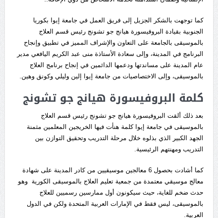
كما توجهت بالشكر الجزيل إلى فريق العمل في جامعة إيوا بكوريا
الجنوبية بقيادة البروفيسورة هيانج جو تشونج رئيس قسم العلاج
بالموسيقى بالجامعة على التعاون والإشراف المميز في تطبيق وإنجاح
البرنامج في المدينة، وإلى سعادة الأستاذة منى عبد الكريم اليافعي مدير
عام المدينة على مساندتها ودعمها الدائمين في إنجاح برنامج العلاج
بالموسيقى، وإلى الاختصاصيات من جامعة إيوا إلين وليلي وكونق وهين.
كلمة البروفيسورة هيانج جو تشونج
بعد ذلك ألقت البروفيسورة هيانج جو تشونج رئيس قسم العلاج
بالموسيقى في جامعة إيوا كلمة هنأت فيها الخريجين المعلمين مثمنة
الجهد الكبير الذي بذلوه خلال مرحلة التدريب وتحقيق التوازن بين
التدريب ومهنتهم الرئيسية.
كما أشادت بحصول 6 معالجين موسيقيين من كادر المدينة على شهادة
معالج موسيقي معتمدة من جمعية تعليم العلاج بالموسيقى الكورية وهو
حدث ضخم للغاية، حيث سيكونون أول ممارسين رسميين للعلاج
بالموسيقى، ليس فقط في الإمارات العربية المتحدة ولكن في الدول
العربية.