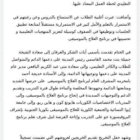
التقليدي لخطة العمل المعتاد عليها.
وأضافت: عبرت أغلبية الطلاب عن الاستمتاع بالدروس وعن رغبتهم في
الاستمرار بالتعلم والأمل كبير في الاستمرارية مستقبلاً لمتابعة تطبيق
الجلسات وتوظيفها في الصفوف كوسيلة لتعزيز المنهجيات التعليمية و
تحسينها في برنامج العلاج بالموسيقى.
في الختام تقدمت بأسمى آيات الشكر والعرفان إلى سعادة الشيخة
جميلة بنت محمد القاسمي رئيس المدينة على دعمها الدائم والمتواصل
للطلاب والكادر التعليمي، وإلى سعادة منى عبد الكريم اليافعي مدير عام
المدينة على دعمها وتوجيهاتها الدائمة، وإلى الأستاذة خديجة أحمد
بامخرمه المشرف العام لبرنامج العلاج بالموسيقى على حرصها الشديد
ومتابعتها الدائمة وجهودها المخلصة والبناءة طوال فترة التدريب وتقديم
الدعم والتوجيهات السديدة في إنجاح برنامج العلاج بالموسيقى، وإلى
المدربات الاختصاصيات الكوريات هايونغ كون و هاين ريو، وإلى جامعة
إيوا النسائية والجمعية الكورية للعلاج بالموسيقى بكوريا الجنوبية بإشراف
البروفيسورة جو على التدريب وإتاحة الفرصة لنيل شرف تعلم برنامج
العلاج بالموسيقى.
وشهد حفل التخريج تقديم الخريجين لعروضهم التي تضمنت تسجيلاً