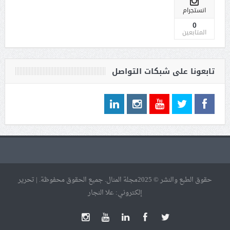
انستجرام
0
المتابعين
تابعونا على شبكات التواصل
حقوق الطبع والنشر © 2025مجلة المنال. جميع الحقوق محفوظة. | تحرير
إلكتروني: علا النجار