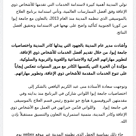
تولي المدينة أهمية كبيرة لاستدامة الخدمات التي تقدمها للأشخاص ذوي
الإعاقة وفق أفضل الممارسات العالمية، وتأتي استدامة برنامج العلاج
بالموسيقى الذي تنظمه المدينة منذ العام 2013، بالتعاون مع جامعة إيوا
من كوريا الجنوبية كتأكيد واضح على نهجها في الاستدامة وتحقيق أفضل
النتائج.
وأشادت مدير عام المدينة بالجهود التي يبذلها كادر المدينة واختصاصيات
جامعة إيوا، من خلال تقديم أفضل الخدمات للأشخاص ذوي الإعاقة،
لتطوير مهاراتهم الحركية والاجتماعية واللغوية والتربوية والسلوكية،
مؤكدة أن الخبرة التي يكتسبها الكادر مع مرور السنوات تنعكس إيجاباً
على تنوع الخدمات المقدمة للأشخاص ذوي الإعاقة، وتطوير مهاراتهم.
وتوجهت سعادة الأستاذة منى عبد الكريم اليافعي بالشكر إلى
اختصاصيات جامعة إيوا اللواتي شاركن في البرنامج منذ بدايته وفي
مقدمتهن البروفيسورة هيانج جو تشونج رئيس قسم العلاج بالموسيقى
في جامعة إيوا، واللواتي قدّمن خبراتهن في العمل مع الأشخاص ذوي
الإعاقة وكادر المدينة، متمنية استمرارية التعاون والتنسيق مستقبلاً بإذن
الله.
جاء ذلك بمناسبة الحفل الذي نظمته المدينة عبر موقع webex يوم