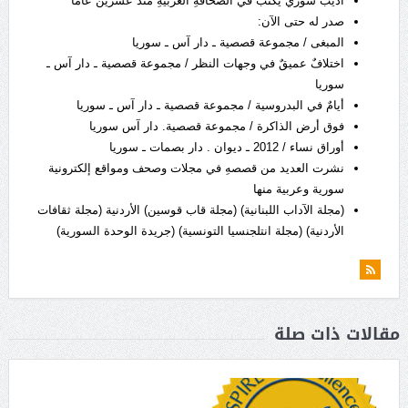
أديبٌ سوري يكتبُ في الصحافةِ العربيةِ منذ عشرين عاماً
صدر له حتى الآن:
المبغى / مجموعة قصصية ـ دار آس ـ سوريا
اختلافٌ عميقٌ في وجهات النظر / مجموعة قصصية ـ دار آس ـ
سوريا
أيامٌ في البدروسية / مجموعة قصصية ـ دار آس ـ سوريا
فوق أرض الذاكرة / مجموعة قصصية. دار آس سوريا
أوراق نساء / 2012 ـ ديوان . دار بصمات ـ سوريا
نشرت العديد من قصصهِ في مجلات وصحف ومواقع إلكترونية
سورية وعربية منها
(مجلة الآداب اللبنانية) (مجلة قاب قوسين) الأردنية (مجلة ثقافات
الأردنية) (مجلة انتلجنسيا التونسية) (جريدة الوحدة السورية)
مقالات ذات صلة