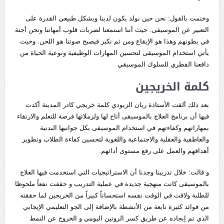
وختمت بالقول: نحن حين نولد يكون لدينا وبشكل طبيعي القدرة على
التعبير عن الموسيقى. حيث أننا استمعنا لضربات قلوب أمهاتنا ونحن أجنة
في بطونهم وهذا هو الإيقاع ومن ثم نكبر فيصبح صوتنا هو اللحن. وحيث
يأتي استخدام الموسيقى لتحسين المهارات الوظيفية ونوعية الحياة من
دافعنا الفطري للسلوك الموسيقي
كلمة الخريجين
بعد ذلك ألقت الأستاذة ريان الزيودي كلمة خريجي كادر المدينة أكدت
فيها أن برنامج العلاج بالموسيقى أتاح لها ولزملائها فرصة للتعلم والارتقاء
بمهاراتهم وكفاءتهم في استخدام الموسيقى بكل جوانبها البدنية
والعاطفية والعقلية والاجتماعية واللغوية لتحسين كفاءة الطلاب وتطوير
أهدافهم والعمل على رفع مستوى أدائهم.
و قالت: خلال تدريبنا وجدنا أن الاستراتيجيات التي استخدمت فيها العلاج
بالموسيقى كانت منهجية جديدة في عملية التدريب و حققت نفعاً ملحوظا
للطلبة ولاقت في الوقت نفسه استحساناً كبيراً من الخريجين لما حققته
من فوائد كثيرة نابعة من الأنشطة بالإضافة إلى الجو التعليمي الإيجابي
الذي تم إيجاده عن طريق كسر الروتين اليومي و الخروج عن النمط