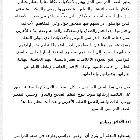
يعتبر الصف الدراسي الذي يهتم بالأخلاقيات مكاناً مثالياً للتعلم وتبادل
الأفكار والثقة والتنشئة والتطور الشخصي والروحي والسكينة مثله في
ذلك مثل البيت السعيد. والأماكن التي تولّد مشاعر في نفوس الأشخاص
الذين يواصلون دراستهم فيها تتمحور حول وعي المفاهيم الأخلاقية
واحترامها. إن الخير والصدق والإستقلالية والعدالة وعدم إيذاء الآخرين
تمثل دعائم الصف الدراسي المهتم بالأخلاقيات الذي يتولى المعلم
مسؤوليته. من هنا فإن المعلمين الذين امتهنوا التعليم وفق إرادتهم
ورغباتهم استندوا إلى إندفاعهم وسعيهم لتحقيق إنجاز إيجابي. والصف
الدراسي الذي تسوده الأخلاقيات يعتبر بالنسبة إليهم الحاضنة النهائية
للتعلم من جانب طلبتهم وكذلك الإختبار الحاسم لإماطة اللثام عن
مهاراتهم وخبراتهم وإبداعاتهم.
وفي مثل هذا الصف الدراسي تشكل الصفات الآتي ذكرها سقالة يتعين
على التلاميذ إرتقائها صوب بلوغ التعلم الصحيح والتعاون وحسن التفكير
ووعي الذات والشراكة مع الطلبة الآخرين ومعك أنت معلم مثل هذا
الصف الدراسي المتميز.
لغة الأخلاق ومبادئها
يستطيع المعلم أن يثري أي موضوع دراسي يطرحه في صفه الدراسي