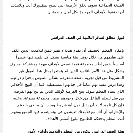
الصبغة الجماعية سوف يخلق الأرضية التي يصبح بمقدورك أنت وتلامذتك
أن تحققوا الأهداف المرجوة بكل أمان واطمئنان.
قبول مطلق لسائر التلاميذ في الصف الدراسي
بإمكان المعلم الحصيف أن يقدم هدية لا تقدر بثمن لتلامذته الذين عكف
على تعليمهم من خلال توفير بيئة مناسبة يشكل كل تلميذ فيها عنصراً
أساسياً ضمن إطار مجموعة قيمة تسعى لأهداف مهمة ومشتركة. وسوف
يشكل مثل هذا الأمر للتلاميذ الذين لم يتمتعوا بمثل هذا القبول غير
المشروط من قبل تجربة ناصعة تشعرهم بشكل ملموس بإحترام ذواتهم،
وهذا درس مفيد لهم تماماً في حياتهم المستقبلية. كما أن النهج الأخلاقي
الذي يتبناه المعلم سوف يتيح الفرصة لأولئك الذين لم تتح لهم الفرصة
من قبل للتعلم الفاعل من خلال وجودهم ضمن مجموعة متنوعة. وعليه
فإن كل تلميذ لا بد أن يقبل دون أية شروط ويجب أن يحظى بالدعم
والإحترام، أي أنك مع تلامذتك تعيشون في بيئة يتقدم فيها الجميع ومنهم
أنت المعلم يدفعكم الطموح لبلوغ أسمى الأهداف.
هيئة الصف الدراسي تتكون من المعلم والتلاميذ وأولياء الأمور