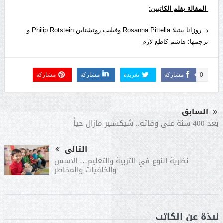
المقالة بقلم الكاتبين:
د. روزانا بيتيلا Rosanna Pittella وفيليب روتشتاين Philip Rotstein و
ترجمها: هاشم كاطع لازم
0
مشاركة
تغريدة
مشاركة
مشاركة
السابق
بعد 400 سنة على وفاته.. شيكسبير مازال حياً
التالى
نظرية النوع في التربية والتعليم… الأسس
والخلفيات والمخاطر
نبذة عن الكاتب