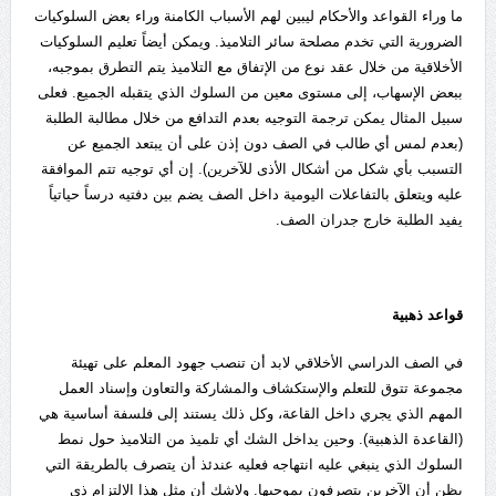
ما وراء القواعد والأحكام ليبين لهم الأسباب الكامنة وراء بعض السلوكيات
الضرورية التي تخدم مصلحة سائر التلاميذ. ويمكن أيضاً تعليم السلوكيات
الأخلاقية من خلال عقد نوع من الإتفاق مع التلاميذ يتم التطرق بموجبه،
ببعض الإسهاب، إلى مستوى معين من السلوك الذي يتقبله الجميع. فعلى
سبيل المثال يمكن ترجمة التوجيه بعدم التدافع من خلال مطالبة الطلبة
(بعدم لمس أي طالب في الصف دون إذن على أن يبتعد الجميع عن
التسبب بأي شكل من أشكال الأذى للآخرين). إن أي توجيه تتم الموافقة
عليه ويتعلق بالتفاعلات اليومية داخل الصف يضم بين دفتيه درساً حياتياً
يفيد الطلبة خارج جدران الصف.
قواعد ذهبية
في الصف الدراسي الأخلاقي لابد أن تنصب جهود المعلم على تهيئة
مجموعة تتوق للتعلم والإستكشاف والمشاركة والتعاون وإسناد العمل
المهم الذي يجري داخل القاعة، وكل ذلك يستند إلى فلسفة أساسية هي
(القاعدة الذهبية). وحين يداخل الشك أي تلميذ من التلاميذ حول نمط
السلوك الذي ينبغي عليه انتهاجه فعليه عندئذ أن يتصرف بالطريقة التي
يظن أن الآخرين يتصرفون بموجبها. ولاشك أن مثل هذا الإلتزام ذي