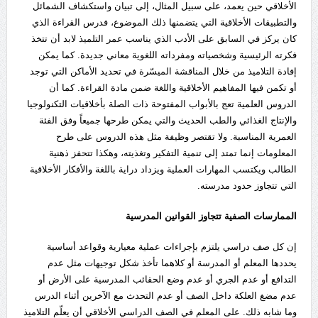
الأخلاقي حين يعمد، على سبيل المثال، إلى تبيان واستكشاف الشمائل
والتطبيقات الأخلاقية التي يتضمنها ذلك الموضوع، فدرس القراءة الذي
كان يركز في السابق على الأدب الذي يناسب عمر التلميذ لابد أن تتخذ
فكرته الرئيسية وشخصياته ومفرداته اللغوية معاني جديدة. كما يمكن
إفادة التلاميذ من خلال المناقشة الميسّرة في تحديد الأماكن التي توجد
أو تكمن فيها المفاهيم الأخلاقية واللغة ضمن مادة القراءة. كما أن
الدروس العلمية تعج بالأبواب المفتوحة ذات الصلة بأخلاقيات التكنولوجيا
والإنتاج الغذائي والطب الحديث والتي يمكن طرحها جميعاً وفق الفئة
العمرية المناسبة. ولا تقتصر وظيفة مثل هذه الدروس على طرح
المعلومات إنما تمتد إلى تنمية التفكير وتغذيته، وهكذا تتحفز ذهنية
الطالب ويكتسب المهارات العملية ويزداد دراية باللغة والأفكار الأخلاقية
التي تتجاوز حدود مدرسته.
الممارسات الصفية تتجاوز القوانين المدرسية
إن كل صف دراسي يلتزم بإجراءات عملية معيارية وقواعد أساسية
يحددها المعلم أو المدرسة أو كلاهما تأخذ شكل توجيهات مثل عدم
التدافع أو عدم الجري أو عدم وضع الحقائب المدرسية على الأرض أو
عدم مضغ العلكة داخل الصف أو عدم التحدث مع الآخرين أثناء الدرس
وما شابه ذلك. على المعلم في الصف الدراسي الأخلاقي أن يعلّم التلاميذ