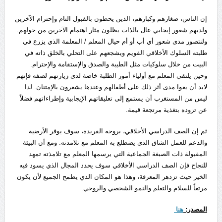
إن الناس، صغارهم وكبارهم، الذين يحظون بالقبول التام وإحترام الآخرين
ولديهم شعور إيجابي عال بالذات يظلون مثار اهتمام الآخرين من حولهم.
ولنتصور مدى شعور أي أب أو أم حيال المعلم / المعلمة الذي يزرع في
طلبته السلوك الأخلاقي القويم ويشجعهم على التحلي بالخلق ذاته في
البيت من خلال سلوكيات مثل الطيبة والصدق والإستقامة والإحترام.
وحين يلتقي المعلم مع أولياء أمور الطلبة خاصة لدى زيارتهم لصفه فإنهم
لابد أن يعوا مدى أثر ذلك على أطفالهم وعندها يشعرون بالإمتنان. لذا
ليس من المستغرب أن يستمع إلى تعليقاتهم الإيجابية وإطراءاتهم فضلاً
عن تزوده بتغذية مرتجعة قيمة.
ثم إن الصف الدراسي الأخلاقي، بروحه الفريدة، سوف يوفر الأرضية
والدعم للعمل الشاق الذي يضطلع به المعلم مع تلامذته. ومع أن البيئة
المقبولة ذات الصبغة الجماعية التي يرسمها المعلم مع تلامذته تمهد
للنجاح فإن الصف الدراسي الأخلاقي سوف يحدد المجال الذي يسود فيه
الخير حيث تزدهر المعرفة، وهذا هو المكان الذي يطمح الجميع لأن يكون
مرتعاً للسلام والتعلم والنمو الشخصي والروحي.
المصدر:
هنا