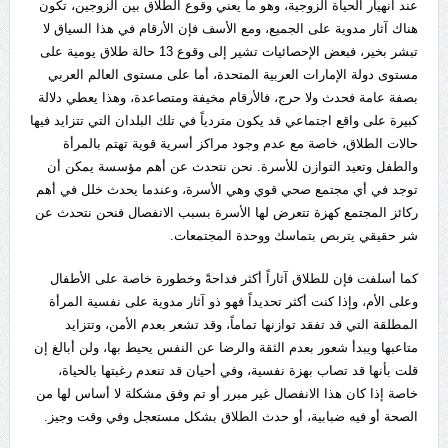
عند انهيار الحياة الزوجية، وهو ما يعني وقوع الطلاق بين الزوجين، تكون
هناك آثار مدوية على الجميع، ومع الأسف فإن الأرقام في هذا السياق لا
تبشر بخير، فبعض الإحصائيات تشير إلى وقوع 13 حالة طلاق يومية على
مستوى دولة الإمارات العربية المتحدة، أما على مستوى العالم العربي
بصفة عامة فحدث ولا حرج، فالأرقام مخيفة ومتصاعدة، وهذا يعطي دلالة
كبيرة على واقع اجتماعي قد يكون متردياً في تلك البلدان التي تتزايد فيها
حالات الطلاق، خاصة مع عدم وجود مراكز أسرية قوية تهتم بالمرأة
والطفل وتعيد التوازن للأسرة. نحن نتحدث عن أهم مؤسسة يمكن أن
توجد في أي مجتمع صحي قوي وهي الأسرة، وعندما يحدث خلل في أهم
ركائز المجتمع كهزة تتعرض لها الأسرة بسبب الانفصال فنحن نتحدث عن
شر حقيقي يتربص بتماسك ووحدة المجتمعات.
كما أسلفت فإن للطلاق آثاراً أكثر فداحةً وخطورة خاصة على الأطفال
وعلى الأم، وإذا كنت أكثر تحديداً فهو ذو آثار مدوية على نفسية المرأة
المطلقة التي قد تفقد توازنها تماماً، وقد تشعر بعدم الأمن، وتتزايد
متاعبها ويبدأ شعور بعدم الثقة والرضا عن النفس يحيط بها، ولن أبالغ إن
قلت بأنها قد تصاب بهزة نفسية، وفي أحيان قد تنعدم رغبتها بالحياة،
خاصة إذا كان هذا الانفصال غير مبرر أو تم وفق مشكلة لا أساس لها من
الصحة أو فيه ضبابية، أو حدث الطلاق بشكل مستعجل وفي وقت وجيز.