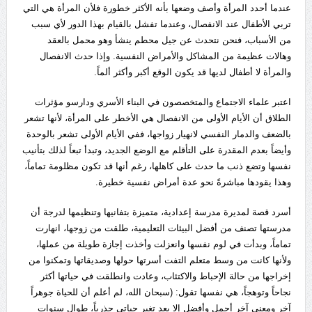
عندما أحدد المرأة وأصف وضعها بأنه الأكثر خطورة فلأن المرأة هي التي
تربي الأطفال عند الانفصال، وعندما تفشل بالقيام بهذا الدور لأي سبب
من الأسباب، فنحن نتحدث عن جيل محطم ينشأ وهو محمل بالعقد
وهالات عظيمة من المشاكل والأمراض النفسية. وإذا حدث الانفصال
والمرأة لا أطفال لديها قد يكون الوقع أكبر وأكثر ألماً.
اعتبر علماء الاجتماع والمتخصصون في البناء الأسري ودارسو مؤثرات
الطلاق أن الأيام الأولى من الانفصال هي الأخطر على المرأة، لأنها تشعر
بالضعف والدمار النفسي لانهيار زواجها، ففي الأيام الأولى تشعر بالوحدة
وأيضاً بعدم المقدرة على التأقلم مع الوضع الجديد، وتبدأ تبعاً لذلك بتأنيب
نفسها وتضع ذنب ما حدث على كاهلها، رغم أنها قد تكون مظلومة تماماً،
وهذا يقودها مباشرةً نحو عدة أمراض نفسية خطيرة.
أسرد قصة لمديرة مدرسة إعدادية، متميزة بتفانيها وتنظيمها لدرجة أن
مدرستها تصنف من أفضل البيئات التعليمية، طلقت من زوجها، انهارت
تماماً، وبدأت في لوم نفسها وانعزلت وأخذت إجازة طويلة من عملها،
ولأنها كانت من وسط متعلم التفت أسرتها حولها وصديقاتها وتمكنوا من
إخراجها من حالة الإحباط والاكتئاب، وعادت وانطلقت في حياتها أكثر
نجاحاً وتوهجاً، هي نفسها تقول: (سبحان الله، لم أعلم أن للحياة جوهراً
آخر ومعنى آخر أجمل وأفضل إلا بعد تغير حياتي جذرياً، طوال سنوات