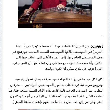
لونينغ رن
من الصين 13 عاما، سعيدة أنه ستتعلم كيفية دمج (النمط
الغربي) في الموسيقى بآلاتها الموسيقية الصينية القديمة جوزهينج في
صف الموسيقى الخاص بها، (إنها المرة الأولى التي اسافر فيها إلى
الخارج وأنا متحمسة للعزف مع معلمتي وأن اتعلم منها أن الموسيقى
التي أعزفها في بلدي يمكن أن تكون دولية).
كان لكل من متلقي زراعة القوقعة من شركة ميد-إل فصول رئيسية
ودروس موسيقية فردية على يد أمهر الموسيقيين البولنديين المحترفين
لتطوير مهاراتهم في العزف، (لقد كانت هذه الأيام القليلة ممتعة حقا، هنا
تعلمت الكثير. لقد كونت بعض الأصدقاء على الرغم من أنهم لا يتكلمون
لغتي وهو امر رائع حقا، نحن دائما ما كنا نقوم بإضحاك بعضنا البعض!)