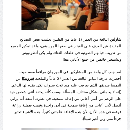
شارلين
البالغة من العمر 17 عاما من الفلبين تعلمت بعض النصائح
المفيدة عن العزف على الغيتار في صفها الموسيقي، ولقد تمكن الجميع
من تدريب حبالهم الصوتية في حلقات الغناء، ولم يكن أنطونيوس
وتشينغيز خائفين من جمع الأغاني معا!
لقد جلب كل واحد من المشاركين في المهرجان مرافقاً معه، حيث
أحضرت عازفة البيانو البالغة من العمر 27 عاماً والملحنة
فيرونيكا
من
النمسا صديقها الذي تعرفت عليه منذ ثلاث سنوات لكي يقدم لها الدعم.
(إنه لا يعاملني بشكل مختلف، المسألة ليست كأنه يعتقد أنني شخص جيد
على الرغم من أنني أعاني من إعاقة سمعية، في نظره، أعتقد أنه يراني
أفضل لأني أعاني من إعاقة سمعية في أذن واحدة وقمت بعملية زراعة
قوقعة في هذه الأذن، لأن هذه الإعاقة علمتني كثيراً، هذه الأشياء تعتبر
جزءاً مني ولن أغير شيئاً).