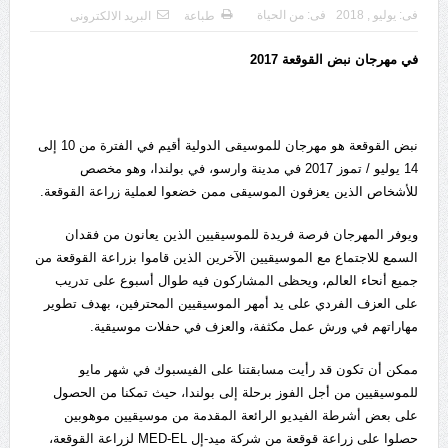
فى:
يوليو , 2018
فى:
من الحياة
طباعة
البريد الالكترونى
في مهرجان نبض القوقعة 2017
نبض القوقعة هو مهرجان للموسيقى الدولية أقيم في الفترة من 10 إلى
14 يوليو / تموز 2017 في مدينة وارسو، في بولندا، وهو مخصص
للأشخاص الذين يعزفون الموسيقى ممن خضعوا لعملية زراعة القوقعة.
ويوفر المهرجان فرصة فريدة للموسيقيين الذين يعانون من فقدان
السمع للاجتماع مع الموسيقيين الآخرين الذين قاموا بزراعة القوقعة من
جميع أنحاء العالم، ويحظى المشاركون فيه طوال أسبوع على تدريب
على العزف الفردي على يد أمهر الموسيقيين المحترفين، بهدف تطوير
مهاراتهم في ورش عمل مكثفة، والعزف في حفلات موسيقية.
ممكن أن تكون قد رأيت مسابقتنا على الفيسبوك في شهر مايو
للموسيقيين من أجل الفوز برحلة إلى بولندا، حيث تمكنا من الحصول
على بعض أشرطة الفيديو الرائعة المقدمة من موسيقيين موهوبين
حصلوا على زراعة قوقعة من شركة ميد-إل MED-EL لزراعة القوقعة،