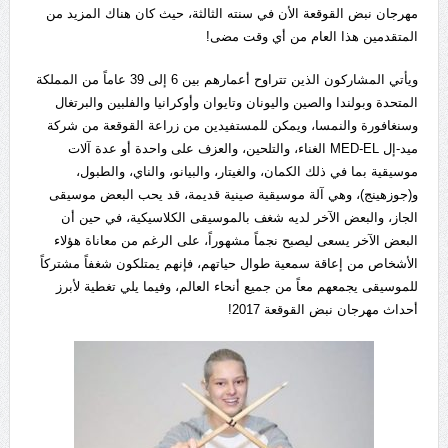
مهرجان نبض القوقعة الأن في سنته الثالثة، حيث كان هناك المزيد من
المتقدمين هذا العام من أي وقت مضى!
ويأتي المشاركون الذين تتراوح أعمارهم بين 6 إلى 39 عاماً من المملكة
المتحدة وبولندا والصين واليونان وتايوان وأوكرانيا والفلبين والبرتغال
وسنغافورة والنمسا، ويمكن للمستفيدين من زراعة القوقعة من شركة
ميد-إل MED-EL الغناء، والتلحين، والعزف على واحدة أو عدة آلات
موسيقية بما في ذلك الكمان، والغيتار، والبيانو، والناي، والطبول،
و(جوزهينج)، وهي آلة موسيقية صينية قديمة، قد يحب البعض موسيقى
الجاز، والبعض الآخر لديه شغف بالموسيقى الكلاسيكية، في حين أن
البعض الآخر يسعى ليصبح نجماً مشهوراً، على الرغم من معاناة هؤلاء
الأشخاص من إعاقة سمعية طوال حياتهم، فإنهم يمتلكون شغفاً مشتركاً
للموسيقى يجمعهم معاً من جميع أنحاء العالم، وفيما يلي تغطية لأبرز
أحداث مهرجان نبض القوقعة 2017!