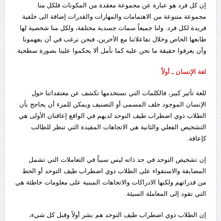
إن كل فرد هو عبارة عن مجموعة معقدة من المكونات فلكل منا
مجموعة متنوعة من الاهتمامات والمهارات والقدرات إضافة الى خلفية
فريدة لكل فرد. ولنا جميعاً سمات جسدية مختلفة، ولكل منا شخصية لها
طابعها الخاص وخلال تفاعلاتنا مع الأخرين، فنحن نرغب في أن يفهمونا
وأن يعرفوا حقيقة ما نحن عليه كما نأمل ألا يحكموا علينا بصورة سطحية.
لغة الإنسان ـ أولاً
للغة تأثير كبير، فالكلمات التي نستخدمها تكشف عن معتقداتنا حول
الإنسان الموجود خلف المسمى أو التصنيف ويمكن للمرء أن يحاجج بأن
الطلاب ذوي اضطراب طيف التوحد لديهم في الواقع إعاقتان الأولى هي
التشخيص الفعلي والثانية هي الاتجاهات المقيدة التي تنظر للطالب
كإعاقة.
إن تشخيص التوحد في حد ذاته ليس سبباً في التعاملات التي تشمل
المضايقة والاستقواء على الطلاب ذوي اضطراب طيف التوحد أو الحط
من قدراتهم ولكنها الادراكات والاتجاهات المبنية على معلومات خاطئة هي
التي تقود إلى المعاملة السيئة.
إن الطلاب ذوي اضطراب طيف التوحد هم بشر أولاً وقبل كل شيء،