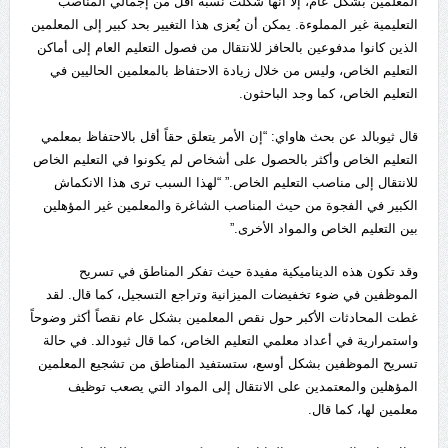
المعلمين بشكل عام، إلا أنها شكلت نسبة أقل من إجمالي المناصب
التعليمية غير المملوءة. يمكن أن يُعزى هذا التغيير بحد كبير إلى المعلمين
الذين كانوا مدفوعين بالحافز للانتقال من فصول التعليم العام إلى أماكن
التعليم الخاص، وليس من خلال زيادة الاحتفاظ بالمعلمين الحاليين في
التعليم الخاص، كما وجد الباحثون.
قال ثيوبالد عن بحث هاواي: “إن الأمر يتعلق حقاً أقل بالاحتفاظ بمعلمي
التعليم الخاص وأكثر بالحصول على أشخاص لم يكونوا في التعليم الخاص
للانتقال إلى مناصب التعليم الخاص.” “لهذا السبب ترى هذا الانكماش
الكبير في الفجوة من حيث المناصب الشاغرة والمعلمين غير المؤهلين
بين التعليم الخاص والمواد الأخرى.”
وقد تكون هذه الديناميكية مفيدة حيث تفكر المناطق في تسريح
الموظفين في ضوء تخفيضات الميزانية وتراجع التسجيل، كما قال. لقد
غطت المحادثات الأكبر حول نقص المعلمين بشكل عام نقصاً أكثر وضوحاً
واستمرارية في أعداد معلمي التعليم الخاص، كما قال ثيودالد. في حالة
تسريح الموظفين بشكل أوسع، ستستفيد المناطق من تشجيع المعلمين
المؤهلين والمعتمدين على الانتقال إلى المواد التي يصعب توظيف
معلمين لها، كما قال.