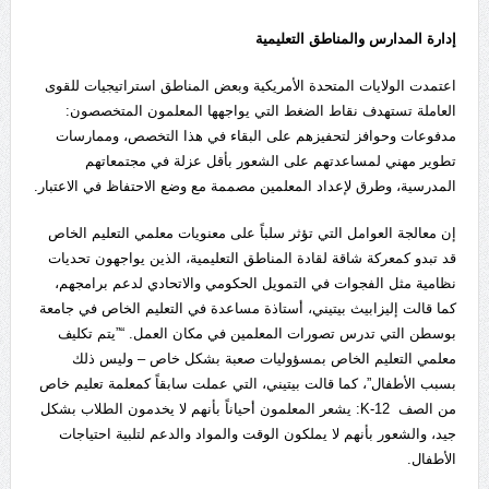
إدارة المدارس والمناطق التعليمية
اعتمدت الولايات المتحدة الأمريكية وبعض المناطق استراتيجيات للقوى
العاملة تستهدف نقاط الضغط التي يواجهها المعلمون المتخصصون:
مدفوعات وحوافز لتحفيزهم على البقاء في هذا التخصص، وممارسات
تطوير مهني لمساعدتهم على الشعور بأقل عزلة في مجتمعاتهم
المدرسية، وطرق لإعداد المعلمين مصممة مع وضع الاحتفاظ في الاعتبار.
إن معالجة العوامل التي تؤثر سلباً على معنويات معلمي التعليم الخاص
قد تبدو كمعركة شاقة لقادة المناطق التعليمية، الذين يواجهون تحديات
نظامية مثل الفجوات في التمويل الحكومي والاتحادي لدعم برامجهم،
كما قالت إليزابيث بيتيني، أستاذة مساعدة في التعليم الخاص في جامعة
بوسطن التي تدرس تصورات المعلمين في مكان العمل. “”يتم تكليف
معلمي التعليم الخاص بمسؤوليات صعبة بشكل خاص – وليس ذلك
بسبب الأطفال”، كما قالت بيتيني، التي عملت سابقاً كمعلمة تعليم خاص
من الصف K-12: يشعر المعلمون أحياناً بأنهم لا يخدمون الطلاب بشكل
جيد، والشعور بأنهم لا يملكون الوقت والمواد والدعم لتلبية احتياجات
الأطفال.