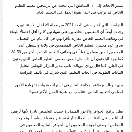
تشير الأبحاث إلى أن المناطق التي تبحث عن مرشحين لتعليم التعليم
الخاص قد ترغب في البدء بقوة العمل في التعليم العام.
الدراسة، التي نُشرت في العدد 2021 من مجلة الأطفال الاستثنائيين،
وجدت أيضاً أن المعلمين الحاصلين على شهادتين كانوا أقل احتمالًا للبقاء
في وظائف التعليم الخاص مقارنة بأقرانهم. في كل عام من التحليل،
تجاوز عدد معلمي التعليم الخاص المعتمدين في ولاية واشنطن عدد
المعلمين الذين يعملون فعلياً في وظائف التعليم الخاص بأكثر من 50 %،
كما وجد الباحثون أن ذلك حل لنقص معلمي التعليم الخاص الذي يختبئ
في العلن، كما قال رودي ثيوبالد، نائب مدير المركز الوطني لتحليل
البيانات الطولية في أبحاث التعليم، الذي شارك في تأليف الدراسة.
يرى ثيوبالد وزملاؤه إمكانية النجاح في استراتيجية واحدة: زيادة الأجور
لمعلمي التعليم الخاص لتتناسب مع عبء العمل الأكثر تعقيدًا.
تظل برامج الحوافز والأجور المتمايزة حسب التخصص نادرة لأنها تُرفض
أحيانًا من قبل النقابات العمالية أو تُعتبر غير مقبولة سياسياً. وقد وجد
المجلس الوطني لجودة المعلمين أن الحوافز المالية للمعلمين في
التعليم الخاص غالباً ما تكون مكافآت توظيف لمرة واحدة، لكن بعض