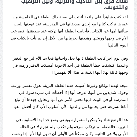
هناك فرق بين التأديب والتربية، وبين الترهيب
والتخويف.
لقد كنت شاهداً على واقعة أثبتت لي صحة ذلك. طفلة في الخامسة من
عمرها تركت كتابها مع إحدى صديقاتها في المدرسة، عند عودتها للبيت
سألتها أمها عن الكتاب، فأجابت الطفلة أنها تركته عند صديقتها، فصرخت
الأم في وجهها ووبختها وهددتها بحرمانها من الأكل إن لم تأت بالكتاب في
اليوم التالي!!
وفي يوم آخر كانت الطفلة ذاتها تحل واجباتها فجاءت الأم لتراجع الدفتر
وعندما اكتشفت خطأ الطفلة في أحد الأجوبة أمسكت الدفتر ورمته في
وجهها قائلة لها: أيتها الغبية ما هذا! ألا تفهمين!!
نتيجة لهذه الوقائع وغيرها أصيبت هذه الطفلة البريئة بعوق نفسي ورعب
وخوف شديدين من أمها، لدرجة أنها إذا أخطأت في شيء سواء في
المدرسة أو في البيت فإنها تخفي الأمر عن أمها وتحاول جهدها أن تبلغ
أباها بسرعة حتى يحميها من والدتها.. لأن أسلوب الأب كان أفضل معها.
هذا الوضع شاذ ولا يمكن استمراره وينبغي وضع حد لهذا الأسلوب في
التربية، فالطفلة لم ترتكب سرقة ولم تكذب ولم تجرم لا في الحالة
الأولى ولا في الثانية، وكان ممكناً في الأولى أن تقول لها الأم: إذا رجعت