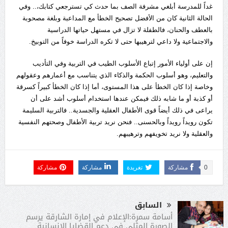
غداً للمدرسة أبلغي مشرفة الصف بما حدث كي تسترجعي كتابك،.. وفي
الحالة الثانية كان من الأفضل تصحيح الخطأ مع المداعبة وبلغة مصحوبة
بالعطف والحنان، فالطفلة لا تزال في مستهل حياتها الدراسية
والاجتماعية ولا داعي لترهيبها حتى لا تكره الدراسة خوفاً من التوبيخ.
إن على أولياء الأمور إتباع الأسلوب الطيب في التربية وفي التأديب
والتعليم، وهو أسلوب الحكمة والذكاء الذي يتناسب مع أعمارهم وعقولهم
وخاصة إذا كان الخطأ على هذا المستوى، أما إذا كان الخطأ كبيراً كسرقة
أو كذبة أو ما شابه ذلك فيمكن عندها استخدام أسلوب أشد على أن
يراعى في ذلك أيضاً قوى الأطفال العقلية والجسدية.. فالتربية السليمة
تكون رويداً رويداً وبالحسنى.. فنحن نريد تربية الأطفال وصحتهم النفسية
والعقلية ولا نريد تخويفهم وترهيبهم.
0
مشاركة
تغريدة
مشاركة
مشاركة
السابق
أسامة سمرة:الإعلام في إمارة الشارقة يرسم
الصورة المثلى في دعم القضايا الإنسانية