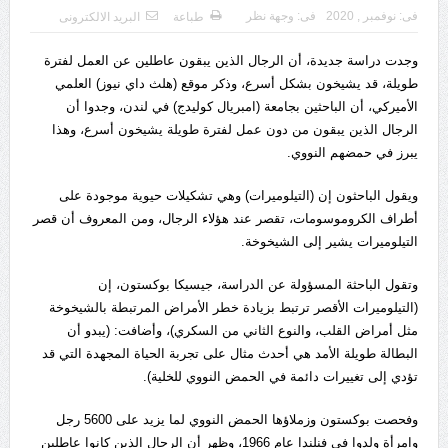
فى:
نوفمبر , 2020
فى:
وجهة نظر
طباعة
البريد الالكترونى
وجدت دراسة جديدة، أن الرجال الذين يبقون عاطلين عن العمل لفترة
طويلة، قد يشيخون بشكل أسرع، وذكر موقع (هلث داي نيوز) العلمي
الأميركي، أن الباحثين بجامعة (امبريال كوليدج) في لندن، وجدوا أن
الرجال الذين يبقون من دون عمل لفترة طويلة يشيخون أسرع، وهذا
يبرز في حمضهم النووي.
ويقول الباحثون إن (التيلوميرات) وهي تشكيلات حيوية موجودة على
أطراف الكروموسومات، تقصر عند هؤلاء الرجال، ومن المعروف أن قصر
التيلوميرات يشير إلى الشيخوخة.
وتقول الباحثة المسؤولة عن الدراسة، جيسيكا بوكستون، إن
(التيلوميرات الأقصر ترتبط بزيادة خطر الأمراض المرتبطة بالشيخوخة
مثل أمراض القلب، والنوع الثاني من السكري)، وأضافت: (يبدو أن
البطالة طويلة الأمد هي أحدث مثال على تجربة الحياة المجهدة التي قد
تؤدي إلى تغييرات دائمة في الحمض النووي للخلية).
وفحصت بوكستون وزملاؤها الحمض النووي لما يزيد على 5600 رجل
وامرأة ولدوا في فنلندا عام 1966، وظهر أن الرجال الذين كانوا عاطلين