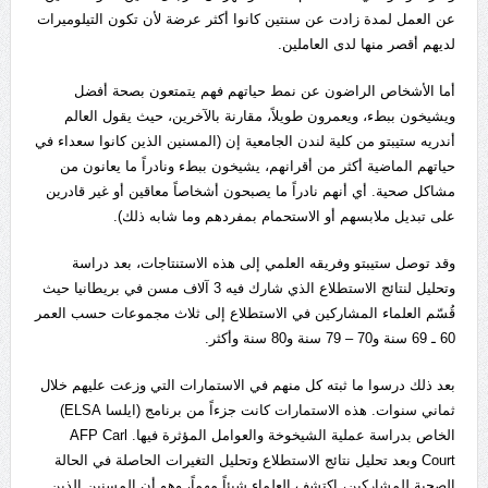
عن العمل لمدة زادت عن سنتين كانوا أكثر عرضة لأن تكون التيلوميرات
لديهم أقصر منها لدى العاملين.
أما الأشخاص الراضون عن نمط حياتهم فهم يتمتعون بصحة أفضل
ويشيخون ببطء، ويعمرون طويلاً، مقارنة بالآخرين، حيث يقول العالم
أندريه ستيبتو من كلية لندن الجامعية إن (المسنين الذين كانوا سعداء في
حياتهم الماضية أكثر من أقرانهم، يشيخون ببطء ونادراً ما يعانون من
مشاكل صحية. أي أنهم نادراً ما يصبحون أشخاصاً معاقين أو غير قادرين
على تبديل ملابسهم أو الاستحمام بمفردهم وما شابه ذلك).
وقد توصل ستيبتو وفريقه العلمي إلى هذه الاستنتاجات، بعد دراسة
وتحليل لنتائج الاستطلاع الذي شارك فيه 3 آلاف مسن في بريطانيا حيث
قُسّم العلماء المشاركين في الاستطلاع إلى ثلاث مجموعات حسب العمر
60 ـ 69 سنة و70 – 79 سنة و80 سنة وأكثر.
بعد ذلك درسوا ما ثبته كل منهم في الاستمارات التي وزعت عليهم خلال
ثماني سنوات. هذه الاستمارات كانت جزءاً من برنامج (ايلسا ELSA)
الخاص بدراسة عملية الشيخوخة والعوامل المؤثرة فيها. AFP Carl
Court وبعد تحليل نتائج الاستطلاع وتحليل التغيرات الحاصلة في الحالة
الصحية للمشاركين، اكتشف العلماء شيئاً مهماً، وهو أن المسنين الذين