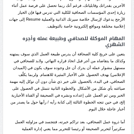
الآخرين بقدراتك وقابلياتك، فرغم أنك ربما تحصل على فرصة عمل أثناء
زيارة إحدى المؤسسات الصحافية للكلية التي تدرس فيها فإن الخيار
الأرجح يدعوك لإرسال خلاصة سيرتك الذاتية والعملية Resume إلى جهات
إعلامية مختلفة ومواقع إلكترونية خاصة بالتوظيف.
المهام الموكلة للصحافي وطبيعة عمله وأجره
الشهري
يتعين على خريج كلية الصحافة أن يدرس طبيعة العمل الذي سوف يمتهنه
وكذلك ما يتقاضاه من أجر قبل اتخاذ قراره النهائي. ولابد للصحافي في
مستهل مشوار عمله أن يدرك أن جل وجوده سوف يكون في (الميدان
الإعلامي) بهدف الحصول على الأخبار المثيرة للاهتمام. ولربما يكلّف
الصحافي، في البدء، بالحصول على خبر ذي شأن دون أن توكل إليه مهمة
صياغته بأي شكل من الأشكال. والخطوة الثانية تتمثل في الحصول على
الخبر ومن ثم العمل على إعداده ونشره في الصحيفة أو القناة الأخبارية
إلخ، في حين تتجه الخطوة الثالثة إلى كتابة رأيه / رأيها حول ما يصدر من
أخبار عاجلة خلال اليوم.
أما ذروة عمل الصحافي، بعد تراكم خبرته، فتتجسد في مزاولته العمل
سكرتيراً لتحرير الصحيفة أو رئيسا للتحرير مما يعني إدارة العملية