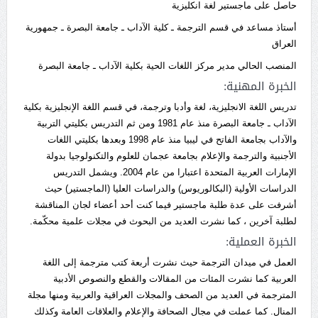
حاصل على ماجستير لغة انكليزية
أستاذ مساعد في قسم الترجمة ـ كلية الآداب ـ جامعة البصرة ـ جمهورية
العراق
المنصب الحالي مدير مركز اللغات الحية بكلية الآداب ـ جامعة البصرة
الخبرة المهنية:
تدريس اللغة الانجليزية، لغة وأدبا وترجمة، في قسم اللغة الإنجليزية بكلية
الآداب ـ جامعة البصرة منذ عام 1981 ومن ثم التدريس بكليتي التربية
والآداب بجامعة الفاتح في ليبيا منذ عام 1998 وبعدها بكليتي اللغات
الأجنبية والترجمة والإعلام بجامعة عجمان للعلوم والتكنولوجيا بدولة
الإمارات العربية المتحدة اعتبارا من عام 2004. ويشمل التدريس
الدراسات الأولية (البكالوريوس) والدراسات العليا (الماجستير) حيث
أشرفت على عدة طلبة ماجستير فيما كنت أحد أعضاء لجان المناقشة
لطلبة آخرين ، كما نشرت العديد من البحوث في مجلات علمية محكّمة.
الخبرة العملية:
العمل في ميدان الترجمة حيث نشرت أربعة كتب مترجمة إلى اللغة
العربية كما نشرت المئات من المقالات والقطع والنصوص الأدبية
المترجمة في العديد من الصحف والمجلات العراقية والعربية ومنها مجلة
المنال. كما عملت في مجال الصحافة والإعلام والعلاقات العامة وكذلك