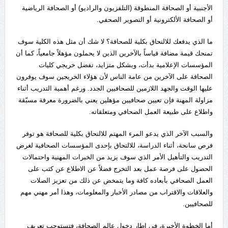
الأجنبية أو الصحافة المنطوقة (التلفزيون والراديو) أو الصحافة الرياضية
أو الصحافة الألكترونية أو التصوير الصحفي.
ما الذي يدفعك للالتحاق بكلية للصحافة؟ لا شك أن مثل هذه الكلية سوف
تمنحك قيمة مضافة قياساً بالآخرين الذين لا يحملون مؤهلاً جامعياً، كما أن
المؤسسات الإعلامية بدأت، وبشكل متزايد، تفضل خريجي كليات
الصحافة على الآخرين من عامة الناس لأن هؤلاء الخريجين سوف يوفرون
عليها الوقت والجهد اللازمين للصحافيين الجدد. ورغم أهمية التدريب أثناء
مزاولة المهنة فإن تعيين صحافيين مؤهلين يعني بالضرورة معرفة مسبّقة
واطلاع على طبيعة العمل الصحافي ومتعلقاته.
والسبب الآخر الذي يدعو المرء المهتم للالتحاق بكلية للصحافة هو توفر
فرص سانحة، أثناء الدراسة، للالتحاق بإحدى المؤسسات الصحافية لغرض
التدريب والتأهيل الأمر الذي سوف يزيد من الخبرات المهنية واحتمالات
الحصول على فرصة عمل بعد التخرج فضلاً عن الاطلاع عن كثب على
العمل الصحافي بأبعاده كافة وما يتمخض عن ذلك من تعزيز الصلات
والعلاقات والاقتراب من مصادر الأخبار والمعلومات، وهذا أمر مهني مهم
للصحافيين.
أما الخطوة الأخيرة، في إطار دخول عالم الصحافة، فتستوجب تعريف