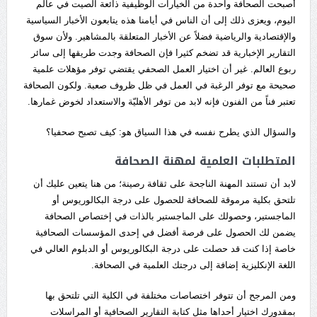
أصبحت الصحافة واحدة من الخيارات الوظيفية ذائعة الصيت في عالم
اليوم، ويعزى ذلك إلى أن الناس في أيامنا هذه يتابعون الأخبار السياسية
والإقتصادية والرياضية فضلاً عن الأخبار المتعلقة بالمشاهير. ولأن سوق
التقارير الإخبارية قد تضخم كثيرا فإن الصحافة وجدت طريقها إلى سائر
ربوع العالم. غير أن اختيار العمل الصحفي يقتضي توفر مؤهلات علمية
صحيحة مع توفر الرغبة في العمل في ظل ظروف صعبة. ولكون الصحافة
تعتبر فناً من الفنون فإنه لابد من توفر الأهليّة والاستعداد لخوض غمارها.
والسؤال الذي يطرح نفسه في هذا السياق هو: كيف تصبح صحفيا؟
المتطلبات العلمية لمهنة الصحافة
لابد أن تستند المهنة الناجحة على ثقافة رصينة؛ من هنا يتعين عليك أن
تلتحق بكلية مرموقة للصحافة للحصول على درجة البكالوريوس أو
الماجستير، وحصولك على الماجستير بالذات في إختصاص الصحافة
يضمن لك الحصول على فرصة أفضل في إحدى المؤسسات الصحافية
خاصة إذا كنت قد حصلت على درجة البكالوريوس أو الدبلوم العالي في
اللغة الإنكليزية إضافة إلى درجتك العلمية في الصحافة.
ومن المرجح أن تتوفر اختصاصات مختلفة في الكلية التي تلتحق بها
بمقدورك اختيار أحداها مثل كتابة التقارير الصحافية أو المراسلات