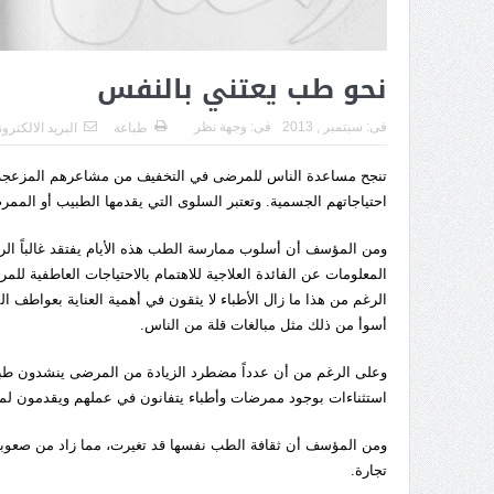
نحو طب يعتني بالنفس
فى:
سبتمبر , 2013
فى:
وجهة نظر
طباعة
البريد الالكترو
تنجح مساعدة الناس للمرضى في التخفيف من مشاعرهم المزعجة، فيس
احتياجاتهم الجسمية. وتعتبر السلوى التي يقدمها الطبيب أو الممر
ومن المؤسف أن أسلوب ممارسة الطب هذه الأيام يفتقد غالباً الر
المعلومات عن الفائدة العلاجية للاهتمام بالاحتياجات العاطفية للم
الرغم من هذا ما زال الأطباء لا يثقون في أهمية العناية بعواطف 
أسوأ من ذلك مثل مبالغات قلة من الناس.
وعلى الرغم من أن عدداً مضطرد الزيادة من المرضى ينشدون طباً
استثناءات بوجود ممرضات وأطباء يتفانون في عملهم ويقدمون ل
ومن المؤسف أن ثقافة الطب نفسها قد تغيرت، مما زاد من صعوبة وج
تجارة.