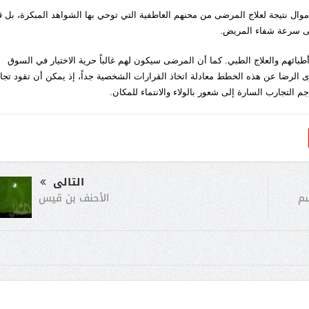
موال نتيجة لعلاج المرضى من محنهم العاطفية التي توحي بها الشواهد المبكرة، بل ق
 على سرعة شفاء المريض.
بائهم والعلاج الطبي. كما أن المرضى سيكون لهم غالباً حرية الاختيار في السوق
لرضا عن هذه الخطط معادلة اتخاذ القرارات الشخصية جداً، إذ يمكن أن تقود تج
م التجارب السارة إلى شعور بالولاء والانتماء للمكان.
التالى
الأحنف بن قيس
سم