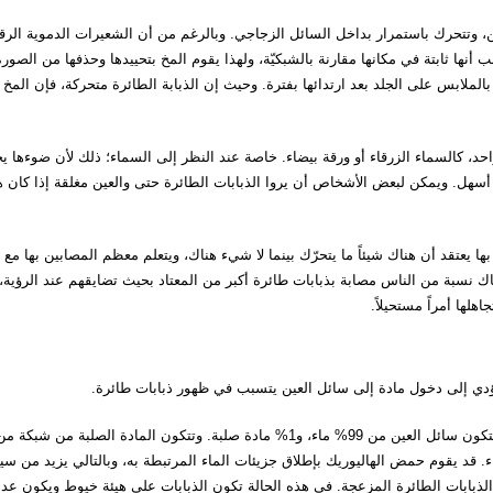
ين، وتتحرك باستمرار بداخل السائل الزجاجي. وبالرغم من أن الشعيرات الدموية الرق
أنها ثابتة في مكانها مقارنة بالشبكيّة، ولهذا يقوم المخ بتحييدها وحذفها من الصورة
ملابس على الجلد بعد ارتدائها بفترة. وحيث إن الذبابة الطائرة متحركة، فإن المخ ل
حد، كالسماء الزرقاء أو ورقة بيضاء. خاصة عند النظر إلى السماء؛ ذلك لأن ضوءها ي
 أسهل. ويمكن لبعض الأشخاص أن يروا الذبابات الطائرة حتى والعين مغلقة إذا كان 
ا يعتقد أن هناك شيئاً ما يتحرّك بينما لا شيء هناك، ويتعلم معظم المصابين بها مع
ك نسبة من الناس مصابة بذبابات طائرة أكبر من المعتاد بحيث تضايقهم عند الرؤية،
لها أمراً مستحيلاً.
دي إلى دخول مادة إلى سائل العين يتسبب في ظهور ذبابات طائرة.
أهم سبب لتكوّن الذبابات هو عملية تحلل سائل العين الزجاجي. ويتكون سائل العين من 99% ماء، و1% مادة صلبة. وتتكون المادة الصلبة من شبكة 
 قد يقوم حمض الهاليوريك بإطلاق جزيئات الماء المرتبطة به، وبالتالي يزيد من سي
الذبابات الطائرة المزعجة. في هذه الحالة تكون الذبابات على هيئة خيوط ويكون عدد