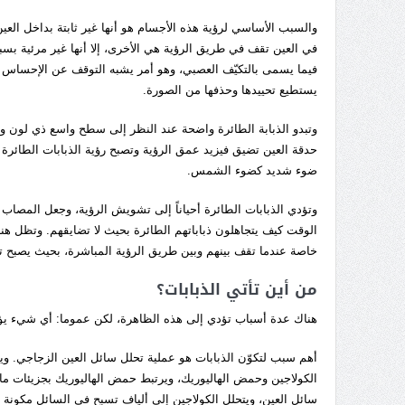
والسبب الأساسي لرؤية هذه الأجسام هو أنها غير ثابتة بداخل الع
في العين تقف في طريق الرؤية هي الأخرى، إلا أنها غير مرئية بسبب 
فيما يسمى بالتكيّف العصبي، وهو أمر يشبه التوقف عن الإحساس بال
يستطيع تحييدها وحذفها من الصورة.
وتبدو الذبابة الطائرة واضحة عند النظر إلى سطح واسع ذي لون وا
حدقة العين تضيق فيزيد عمق الرؤية وتصبح رؤية الذبابات الطائرة
ضوء شديد كضوء الشمس.
وتؤدي الذبابات الطائرة أحياناً إلى تشويش الرؤية، وجعل المصاب به
الوقت كيف يتجاهلون ذباباتهم الطائرة بحيث لا تضايقهم. وتظل هنا
خاصة عندما تقف بينهم وبين طريق الرؤية المباشرة، بحيث يصبح تجاه
من أين تأتي الذبابات؟
هناك عدة أسباب تؤدي إلى هذه الظاهرة، لكن عموما: أي شيء يؤ
الكولاجين وحمض الهاليوريك، ويرتبط حمض الهاليوريك بجزيئات ماء.
سائل العين، ويتحلل الكولاجين إلى ألياف تسبح في السائل مكونة 