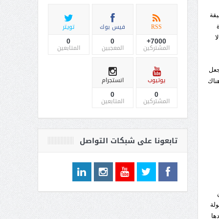
يقة
RSS
فيس بوك
تويتر
ا
0
0
7000+
المشتركين
المعجبين
المتابعين
جعل
يوتيوب
انستجرام
هناك
0
0
المشتركين
المتابعين
تابعونا على شبكات التواصل
من
ولة
ها