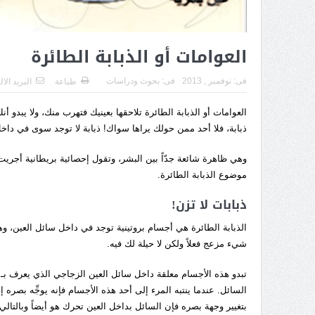
العوامات أو الذبابة الطائرة
فى:
نوفمبر , 2013
فى:
بحوث ودراسات
طباعة
البريد الا
العوامات أو الذبابة الطائرة تلاحقها بعينيك فتهرب منك، ولا يبدو 
ذبابة، فلا أحد ممن حولك يراها سواك! ذبابة لا توجد سوى في داخ
موضوع الذبابة الطائرة.
ذبابات لا تزن!
الذبابة الطائرة هي أجسام بروتينية توجد في داخل سائل العين، و
شيء مزعج فعلاً ولكن لا حيلة لك فيه.
السائل. عندما ينتبه المرء إلى أحد هذه الأجسام فإنه يوجِّه بصره
بتغيير وجهة بصره فإن السائل بداخل العين تحرك هو أيضاً وبالتالي