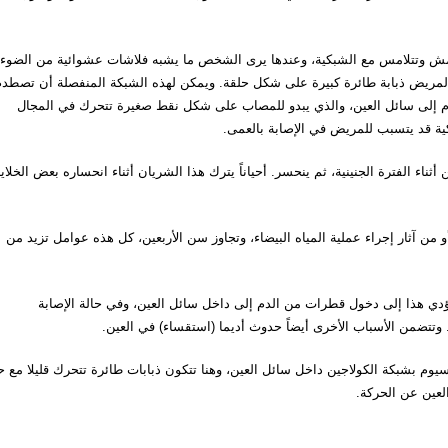
مش وتتلامس مع الشبكية، وعندها يرى الشخص ما يشبه فلاشات عشوائية من الضوء.
المريض ذبابة طائرة كبيرة على شكل حلقة. ويمكن لهذه الشبكة المنفصلة أن تصطد
لدم إلى سائل العين، والذي يبدو للمصاب على شكل نقط صغيرة تتحرك في المجال
كية قد يتسبب للمريض في الإصابة بالعمى.
ريان يقوم بتغذية العين أثناء الفترة الجنينية، ثم ينحسر. أحياناً يترك هذا الشريان أثناء انحساره بعض الخلايا
ن آثار إجراء عملية المياه البيضاء، وتجاوز سن الأربعين، كل هذه عوامل تزيد من
 هذا إلى دخول قطرات من الدم إلى داخل سائل العين، وفي حالة الإصابة
 وتتضمن الأسباب الأخرى أيضاً حدوث أديما (استقساء) في العين.
Asteroi يؤدي إلى ارتباط الكالسيوم بشبكة الكولاجين داخل سائل العين، وهنا تتكون ذبابات طائرة تتحرك قليلا مع
العين عن الحركة.