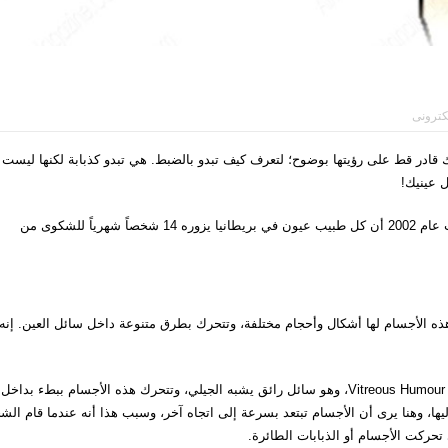
لكترونى
أنك قادر قط على رؤيتها بوضوح؛ لتعرف كيف تبدو بالضبط. هي تبدو كذبابة لكنها ليست
ل عينيك!
وهي ظاهرة شائعة جدّاً بين البشر، وتقول إحصائية بريطانية أجريت عام 2002 أن كل طبيب عيون في بريطانيا يزوره 14 شخصاً شهرياً للشكوى من
هذه الأجسام لها أشكال وأحجام مختلفة، وتتحرك بطرق متنوعة داخل سائل العين. إنه
تبدو هذه الأجسام معلقة داخل سائل العين الزجاجي الذي يعرف بـ Vitreous Humour، وهو سائل رائق يشبه الجيلي، وتتحرك هذه الأجسام ببطء بداخل
 إليها، وهنا يرى أن الأجسام تبتعد بسرعة إلى اتجاه آخر، وسبب هذا أنه عندما قام ا
 تحركت الأجسام أو الذبابات الطائرة.