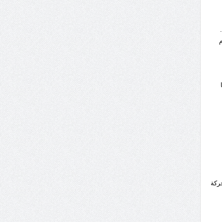
م
 حركة