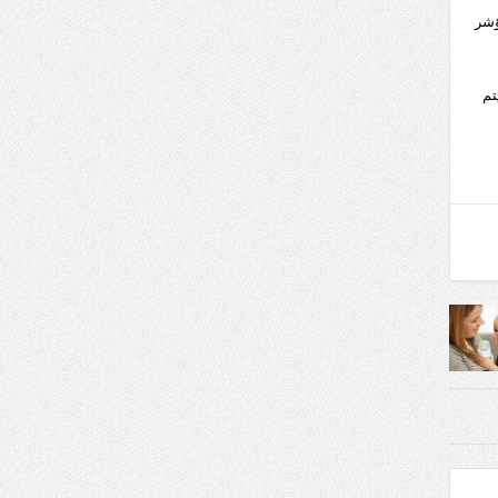
ؤشر
تم