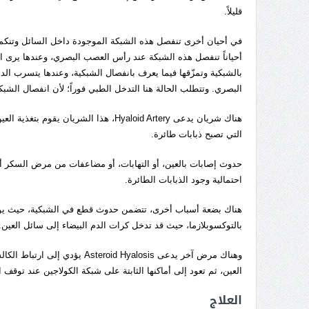
قليلاً.
في أحيان أخرى تنفصل هذه الشبكة الموجودة داخل السائل وتنك
أحياناً تنفصل هذه الشبكة عند رأس العصب البصري، وعندها يرى 
بالشبكية وتمزّقها فيما يعرف بانفصال الشبكية، وعندها يتسرب ا
البصري. وتتطلب الحالة هنا التدخل الطبي فوراً؛ لأن انفصال الشب
هناك شريان يدعى Hyaloid Artery، هذا الش
التي تصبح ذبابات طائرة.
حدوث إصابات بالعين، أو التهابات، أو مضاعفات من مرض السكر أو م
احتمالية وجود الذبابات الطائرة.
هناك بضعة أسباب أخرى، تتضمن حدوث قطع في الشبكية، حيث يؤدي
بالتوكسوبلازما، حيث قد تدخل كرات الدم البيضاء إلى سائل العين.
وهناك مرض آخر يدعى d Hyalosis
العين، ثم تعود إلى أماكنها الثابتة على شبكة الكولاجين عند توقف 
العلاج