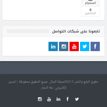
انستجرام
0
المتابعين
تابعونا على شبكات التواصل
حقوق الطبع والنشر © 2025مجلة المنال. جميع الحقوق محفوظة. | تحرير
إلكتروني: علا النجار