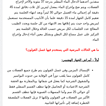
منفذين أحدهما لادخال الماء المفلتر بدرجة 37 مئوية والآخر لإخراج
الفضلات، ويتم ضخ وإخراج الماء بمعدل ليترين كل ثلاث دقائق لمدة 45
دقيقة أي إجمالي ماء الغسل حوالي 30 ليتراً وبعد انتهاء الجلسة يتم
تعقيم كامل الجهاز لمدة 15 دقيقة علما بأن الأنابيب المستخدمة تستعمل
لمريض واحد حيث يتم إتلافها بعد الانتهاء من كل جلسة ويحدد الطبيب
المعالج عدد الجلسات لكل مريض حسب الحالة وخلال الجلسة يتم
التركيز على عمل مساج لكل البطن وبشكل معين أثناء إدخال وإخراج
الماء.
ما هي الحالات المرضية التي يستخدم فيها غسل القولون؟
أولاً – أمراض الجهاز الهضمي:
الإمساك المزمن وفي غسل القولون يتم طرح جميع الفضلات من
كامل القولون مما يلعب دوراً في الوقاية من حدوث البواسير
والشقوق الشرجية كما يعجل في شفائها. وبالمقارنة مع الحقنة
الشرجية الاعتيادية أو التحاميل فإنها تنظف القسم السفلي فقط
أي حوالي 25 سم وأما المسهلات الفموية فإنها تنظف القسم
الأكبر من الفضلات في القولون ولكنها لا تزيل الفضلات الملتصقة
الخطرة إضافة إلى تأثيراتها الجانبية.