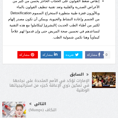
إنقاص ضغط القولون على الحجاب الحاجز يحسن من كثير من
الأعراض الصدرية والقلبية وتعد تقنية تنظيف القولون بالماء
وبالأوزون قفزة طبية متطورة لاستخراج السموم Detoxification
من الجسم وإعادة النشاط والحيوية، ويمكن أن تكون مصدر إلهام
لكثير من أطباء الطب الحديث )البشري( ليتكاملوا مع هذه التقنية
لتساعدهم في تحسين صحة المريض حتى وإن قدموا لهم علاجاً
كيماوياً وهنا تكمن شمولية الطب.
0
مشاركة
تغريدة
مشاركة
مشاركة
السابق
الإمارات تؤكد في الأمم المتحدة على نجاحها
في تمكين ذوي الإعاقة كجزء من استراتيجياتها
الوطنية
التالى
النكاف (Mumps)