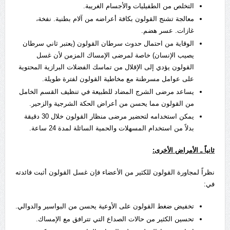
التخلص من الطفيليات والأجسام الغريبة.
معالجة تشنج القولون بكافة أعراضه من آلام بطنية. نفخة،
غازات. عسر هضم.
الوقاية من احتمال حدوث سرطان القولون (يعتبر ثاني سرطان
يصيب الإنسان) خاصة لمرضى الإمساك المزمن لأن غسل
القولون يؤدي إلى الإقلال من تماسك الفضلات البرازية المحتوية
على عوامل مسرطنة مع مخاطية القولون لفترة طويلة.
يساعد مرضى الشرج المضاد للطبيعة في تنظيف القسم الخامل
من القولون مما يحسن من أعراض الحكة الشرجية والزحير.
يمكن استخدامه لتحضير مرضى منظار القولون خلال 30 دقيقة
بدلاً من استخدام المسهلات والحمية السائلة لمدة 24 ساعة.
ثانياً ـ الأمراض الأخرى:
نظراً لمجاورة القولون للكثير من الأعضاء فإن غسل القولون أثبت فائدته
في:
تخفيض ضغط القولون على الأوعية يحسن من البواسير والدوالي.
تحسين الكثير من حالات الصداع التي تترافق مع الإمساك.