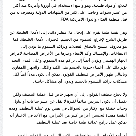
للعلاج أو مواد طبيعية، وهو واسع الاستخدام في أوروبا وأمريكا منذ أكثر
من عشر سنوات وحاصل على كثير من الشهادات الدولية ومعترف به من
قبل منظمة الغذاء والدواء الأمريكية FDA.
وهي تقنية طبية تقزم على إدخال ماء مفلتر دافئ إلى الأمعاء الغليظة عن
طريق الشرج لإخراج السموم من الجسم. فجدران الأمعاء الغليظة، كما
هو معروف، تسمح بالتصاق الفضلات وتراكم السموم ما يؤدي إلى
الانتفاخات، والإمساك وألم الأمعاء وغيرها من الأعراض المصاحبة لأمراض
الجهاز الهضمي وتؤدي أيضاً إلى تراكم هذه السموم. وعلى المدى البعيد
يؤثر ذلك على أعضاء حيوية بالجسم مثل الكبد والكلى والجهاز اللمفاوي
وبالتالي ظهور الأمراض فتنظيف القولون يمكن أن يكون ملاذاً آمناً لكل
مشكلات تراكم السموم بالجسم وبدون أي مشاكل جانبية.
ولا يحتاج تنظيف القولون إلى أي تجهيز خاص قبل عملية التنظيف ولكن
يفضل أن يكون المريض صائماً لفترة لا تقل عن عشر ساعات أو تناول
وجبات خفيفة مع الإكثار من السوائل في نفس يوم عملية التنظيف، وهذه
التقنية مفيدة لتحسين أعراض كثير من الأمراض، مع الأخذ في الاعتبار أنه
يمكن عمل برامج غذائية طبية خاصة بعد عملية التنظيف.
أما أهم الأمراض التي يعالجها فهي الإمساك المزمن، القولون العصبي،