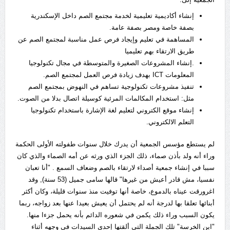
إنشاء أكاديمية تعليمية لخدمة مجتمع الصم داخل الإسكندرية
بصفة خاصة ومصر بصفة عامة.
المساهمة في تعليم وإيجاد فرص عمل مناسبة لمجتمع الصم عن
طريق الارتقاء بهم تعليميا
.إنشاء المشروعات الصغيرة والمتوسطة في مجال تكنولوجيا
المعلومات ICT بهدف زيادة فرص العمل لمجتمع الصم.
تنفيذ مشروعات تكنولوجية تساهم في النهوض بمجتمع الصم
مثل: استخدام المكالمات المرئية كوسيلة اتصال بدلا من الصوت.
إنشاء موقع الكتروني لتعليم لغة الإشارة باستخدام تكنولوجيا
التعلم الالكتروني.
لم يستطع مؤسس الجمعية أن يدرك خلال سنوات طفولته الأولى الحكمة
وراء أنه ولد بأذن صماء، ذلك الجزء الذي ورثه عن أمه الصماء والذي كان
سببا في إنشاء جمعية أصداء لارتقاء بالصم وضعاف السمع . "أنا تعبان
نفسيا، مش قادر أعيش من غيرها" قالها سامى جميل (53 سنة), وقد
اغرورقت عيناه بالدموع، خاصة أنها توفيت منذ سنوات قليلة، وكان أكثر
أبنائها تعلقا بها لدرجة أنه لم يحتمل أن يعيش بعيدا عنها بعد زواجه، ربما
يكون السبب وراء ذلك يكمن في شعوره الدائم بأنه يحمل جزءا منها.
"ابن الخرسة" تلك الجملة التى ألقتها إحدى السيدات في وجهه أثناء