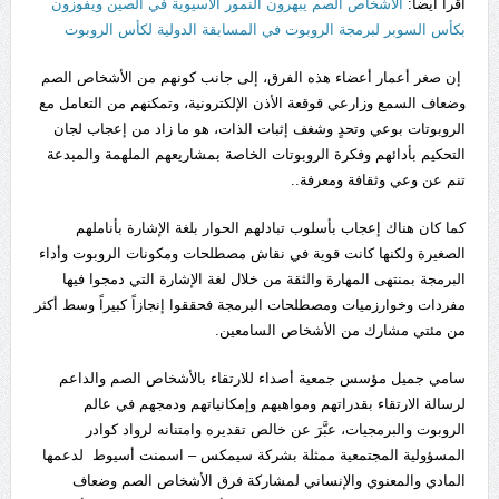
اقرأ ايضا:
الأشخاص الصم يبهرون النمور الآسيوية في الصين ويفوزون
بكأس السوبر لبرمجة الروبوت في المسابقة الدولية لكأس الروبوت
إن صغر أعمار أعضاء هذه الفرق، إلى جانب كونهم من الأشخاص الصم
وضعاف السمع وزارعي قوقعة الأذن الإلكترونية، وتمكنهم من التعامل مع
الروبوتات بوعي وتحدٍ وشغف إثبات الذات، هو ما زاد من إعجاب لجان
التحكيم بأدائهم وفكرة الروبوتات الخاصة بمشاريعهم الملهمة والمبدعة
تنم عن وعي وثقافة ومعرفة..
كما كان هناك إعجاب بأسلوب تبادلهم الحوار بلغة الإشارة بأناملهم
الصغيرة ولكنها كانت قوية في نقاش مصطلحات ومكونات الروبوت وأداء
البرمجة بمنتهى المهارة والثقة من خلال لغة الإشارة التي دمجوا فيها
مفردات وخوارزميات ومصطلحات البرمجة فحققوا إنجازاً كبيراً وسط أكثر
من مئتي مشارك من الأشخاص السامعين.
سامي جميل مؤسس جمعية أصداء للارتقاء بالأشخاص الصم والداعم
لرسالة الارتقاء بقدراتهم ومواهبهم وإمكانياتهم ودمجهم في عالم
الروبوت والبرمجيات، عبَّرَ عن خالص تقديره وامتنانه لرواد كوادر
المسؤولية المجتمعية ممثلة بشركة سيمكس – اسمنت أسيوط لدعمها
المادي والمعنوي والإنساني لمشاركة فرق الأشخاص الصم وضعاف