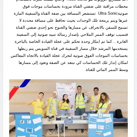
محطات مراقبة على ضفتي القناة مزودة بحساسات موجات فوق
صوتيةUltra Sonic تستشعر المسافة بين ضفة القناة والسفينة المارة
عبرها ويتم برمجة تلك الوحدات بحيث تحافظ على مسافة محددة لا
تسمح للسفن بالانحراف عن مسارها والجنوح نحو إحدى ضفتي القناة
فتسبب توقف الممر الملاحي بإصدار رسالة تنبيه صوتية إلى السفينة
العابرة .. كما تم ابتكار وحدة تحكم على عجلة القيادة الخاصة بالباخرة
يستخدمها المرشد خلال مسار السفينة في قناة السويس يتم ربطها
بحساسات الموجات الفوق صوتية لتحرك عجلة القيادة بالاتجاه المعاكس
لمكان إنذار تلك الحساسات كي تبتعد عن الضفة وتعود إلى مسارها
وسط الممر المائي للقناة.