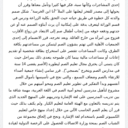
إحدى المشاجرات وكأنها سبة، فكر فيها كثيرا وتأمل معناها وقرر أن
يحولها إلى مصدر للفخر ليعلنها على الملأ "أنا ابن الخرسة". شكل صمم
والدته كل خطوة في طريق حياته حيث التحق بكلية الزراعة ودرس في
قسم الوراثة ليتعرف بدقة على إمكانية أن يرث أبناؤه الصمم عنه أو عن
جدتهم ودفعه خوفه من إنجاب أطفال صم إلى الابتعاد عن زواج الأقارب
فتزوج من امرأة من خارج العائلة. وبعد تخرجه، قرر الانضمام إلى إحدى
الجمعيات الأهلية التي تهتم بشؤون الصم ليتمكن من مساعدتهم بكافة
الطرق، وكانت المساعدات تقتصر على استخراج بطاقة شخصية أو تقديم
إعانات أو مساعدات مالية بينما كان طموحه يتعدى ذلك بمراحل حيث
كان يتمنى أن يخترق مجال تعليم الصم ليطوره (الأصم يقضى 14 سنة
في مدارس الصم ويتخرج "بصمجي"),. قرر سامي إنشاء جمعية أصداء
للارتقاء بالصم وضعاف السمع ، والتى نجح في تأسيسها بأموال الصم
أنفسهم وبدأ التفكير في تطوير تعليم الصم ومحو أميتهم من خلال
مشروع لتأهيل مدرسين لمحو أمية الصم في اللغة العربية، مهمة شاقة ما
بين تدريب المدرسين على لغة الإشارة وتدريبهم على المنهج الجديد الذى
يتم تدريسه بالتعاون مع الهيئة العامة لتعليم الكبار. ولم يكتف بذلك حيث
قرر أن يعلم الصم الحاسب الآلي من خلال إعداد منهج خاص لتعليم
الكمبيوتر للصم باستخدام لغة الإشارة. ونجح في إلحاق مجموعة من
الشباب الصم بمنحة وزارة الاتصالات للحصول على الرخصة الدولية لقيادة