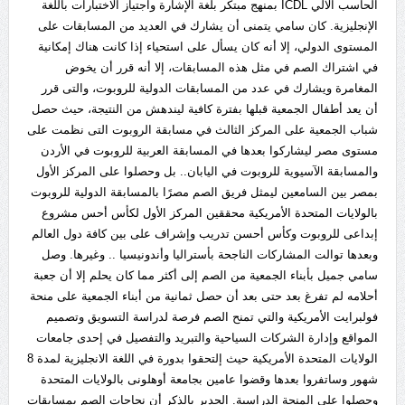
الحاسب الآلي ICDL بمنهج مبتكر بلغة الإشارة واجتياز الاختبارات باللغة
الإنجليزية. كان سامي يتمنى أن يشارك في العديد من المسابقات على
المستوى الدولي، إلا أنه كان يسأل على استحياء إذا كانت هناك إمكانية
في اشتراك الصم في مثل هذه المسابقات، إلا أنه قرر أن يخوض
المغامرة ويشارك في عدد من المسابقات الدولية للروبوت، والتى قرر
أن يعد أطفال الجمعية قبلها بفترة كافية ليندهش من النتيجة، حيث حصل
شباب الجمعية على المركز الثالث في مسابقة الروبوت التى نظمت على
مستوى مصر ليشاركوا بعدها في المسابقة العربية للروبوت في الأردن
والمسابقة الآسيوية للروبوت في اليابان.. بل وحصلوا على المركز الأول
بمصر بين السامعين ليمثل فريق الصم مصرًا بالمسابقة الدولية للروبوت
بالولايات المتحدة الأمريكية محققين المركز الأول لكأس أحس مشروع
إبداعى للروبوت وكأس أحسن تدريب وإشراف على بين كافة دول العالم
وبعدها توالت المشاركات الناجحة بأستراليا وأندونيسيا .. وغيرها. وصل
سامي جميل بأبناء الجمعية من الصم إلى أكثر مما كان يحلم إلا أن جعبة
أحلامه لم تفرغ بعد حتى بعد أن حصل ثمانية من أبناء الجمعية على منحة
فولبرايت الأمريكية والتي تمنح الصم فرصة لدراسة التسويق وتصميم
المواقع وإدارة الشركات السياحية والتبريد والتفصيل في إحدى جامعات
الولايات المتحدة الأمريكية حيث إلتحقوا بدورة في اللغة الانجليزية لمدة 8
شهور وساتفروا بعدها وقضوا عامين بجامعة أوهلونى بالولايات المتحدة
وحصلوا على المنحة الدراسية. الجدير بالذكر أن نجاحات الصم بمسابقات