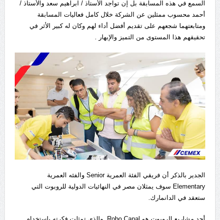
السمع في هذه المسابقة بل إن تواجد الأستاذ / ابراهيم سعد والأستاذ /
أحمد محسوب ممثلين عن الشركة خلال كامل فعاليات المسابقة
ومتابعتهما شجعهم على تقديم أفضل أداء لهم وكان له كبير الأثر في
تحقيقهم هذا المستوى من التميز والإبهار .
الجدير بالذكر أن فريقي الفئة العمرية Senior والفئه العمرية
Elementary سوف يمثلان مصر في النهائيات الدولية للروبوت التي
ستعقد في الدانمارك.
أحد مشاريع الروبوت هو Robo Canal والذي تمثلت فكرته باستخدام