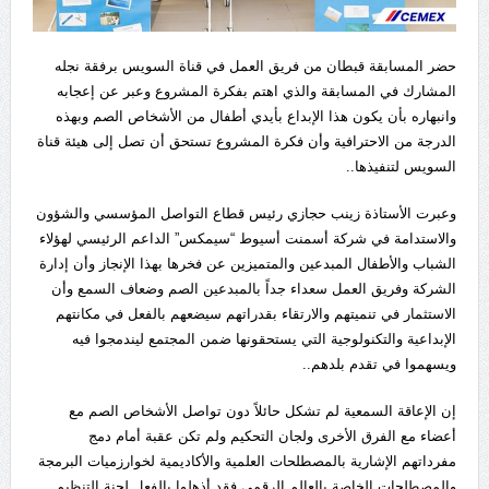
حضر المسابقة قبطان من فريق العمل في قناة السويس برفقة نجله
المشارك في المسابقة والذي اهتم بفكرة المشروع وعبر عن إعجابه
وانبهاره بأن يكون هذا الإبداع بأيدي أطفال من الأشخاص الصم وبهذه
الدرجة من الاحترافية وأن فكرة المشروع تستحق أن تصل إلى هيئة قناة
السويس لتنفيذها..
وعبرت الأستاذة زينب حجازي رئيس قطاع التواصل المؤسسي والشؤون
والاستدامة في شركة أسمنت أسيوط “سيمكس” الداعم الرئيسي لهؤلاء
الشباب والأطفال المبدعين والمتميزين عن فخرها بهذا الإنجاز وأن إدارة
الشركة وفريق العمل سعداء جداً بالمبدعين الصم وضعاف السمع وأن
الاستثمار في تنميتهم والارتقاء بقدراتهم سيضعهم بالفعل في مكانتهم
الإبداعية والتكنولوجية التي يستحقونها ضمن المجتمع ليندمجوا فيه
ويسهموا في تقدم بلدهم..
إن الإعاقة السمعية لم تشكل حائلاً دون تواصل الأشخاص الصم مع
أعضاء مع الفرق الأخرى ولجان التحكيم ولم تكن عقبة أمام دمج
مفرداتهم الإشارية بالمصطلحات العلمية والأكاديمية لخوارزميات البرمجة
والمصطلحات الخاصة بالعالم الرقمي فقد أذهلوا بالفعل لجنة التنظيم