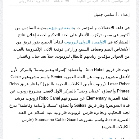
فى:
نوفمبر , 2023
فى:
من الحياة
طباعة
البريد الالكترونى
إعداد : أ.سامي جميل
في قاعة الاحتفالات والمؤتمرات ب
جامعة نيو جيزة
بمدينة السادس من
أكتوبر في مصر، تركزت الأنظار على لجنة التحكيم لحظة إعلان نتائج
المشاركة في
الأولمبياد الدولي للروبوت
ليفاجأ الجميع بفوز فريق من
الأشخاص الصم وضعاف السمع وزارعي قوقعة الأذن الإلكترونية بالعديد
من الجوائز مؤكدين ريادتهم كأبطالٍ للروبوت، جيلاً بعد جيل، وباقتدار.
حيث فاز فريق Data Robot وأعضاؤه “إسراء وعمر وسما” بالمركز الأول
لأفضل مشروع روبوت عن الفئة العمرية Senior واسم مشروعهم Cable
Laser Robot (روبوت تأمين الكابلات البحرية بالليزر) كما فاز فريق Robo
Pirates وأعضاؤه “عدنان وجنى” بالمركز الأول لأفضل مشروع روبوت عن
الفئة العمرية Elementary عن مشروعهم Robo Canal (روبوت مرشد
قناة السويس) وفاز فريق Sailors وأعضاؤه “مسك وأسامة وفاطمة” بدرع
لجنة التحكيم، وبجائزة فارس الروبوت فاز وليد عبد السلام عن الفئه
العمرية Junior واسم مشروعه Submarine Cable Guard (حارس
الكابلات البحرية).