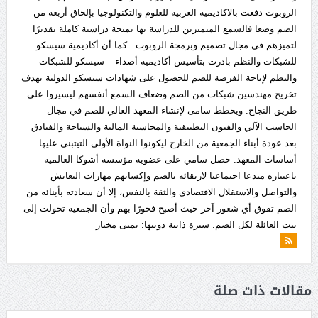
الروبوت دفعت بالاكاديمية العربية للعلوم والتكنولوجيا بإلحاق أربعة من
الصم وضعا فالسمع المتميزين للدراسة بها بمنحة دراسية كاملة تقديرًا
لتميزهم في مجال تصميم وبرمجة الروبوت . كما أن أكاديمية سيسكو
للشبكات والنظم بادرت بتأسيس أكاديمية أصداء – سيسكو للشبكات
والنظم لإتاحة الفرصة للصم للحصول على شهادات سيسكو الدولية بهدف
تخريج مهندسين شبكات من الصم وضعاف السمع أنفسهم ليسيروا على
طريق النجاح. ويخطط سامى لإنشاء المعهد العالي للصم في مجال
الحاسب الآلي والفنون التطبيقية والمحاسبة المالية والسياحة والفنادق
بعد عودة أبناء الجمعية من الخارج ليكونوا النواة الأولى التيتبنى عليها
أساسات المعهد. حصل سامي على عضوية مؤسسة أشوكا العالمية
باعتباره مبدعا اجتماعيا لارتقائه بالصم وإكسابهم مهارات التعايش
والتواصل والاستقلال الاقتصادي والثقة بالنفس، إلا أن سعادته بأبنائه من
الصم تفوق أي شعور آخر حيث أصبح فخورًا بهم وأن الجمعية تحولت إلى
بيت العائلة لكل الصم. سيرة ذاتية دونتها: يمنى مختار
مقالات ذات صلة