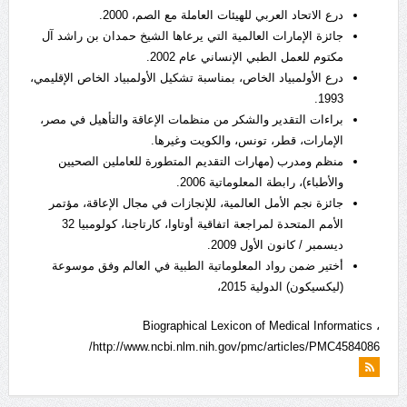
درع الاتحاد العربي للهيئات العاملة مع الصم، 2000.
جائزة الإمارات العالمية التي يرعاها الشيخ حمدان بن راشد آل
مكتوم للعمل الطبي الإنساني عام 2002.
درع الأولمبياد الخاص، بمناسبة تشكيل الأولمبياد الخاص الإقليمي،
1993.
براءات التقدير والشكر من منظمات الإعاقة والتأهيل في مصر،
الإمارات، قطر، تونس، والكويت وغيرها.
منظم ومدرب (مهارات التقديم المتطورة للعاملين الصحيين
والأطباء)، رابطة المعلوماتية 2006.
جائزة نجم الأمل العالمية، للإنجازات في مجال الإعاقة، مؤتمر
الأمم المتحدة لمراجعة اتفاقية أوتاوا، كارتاجنا، كولومبيا 32
ديسمبر / كانون الأول 2009.
أختير ضمن رواد المعلوماتية الطبية في العالم وفق موسوعة
(ليكسيكون) الدولية 2015،
Biographical Lexicon of Medical Informatics ،
http://www.ncbi.nlm.nih.gov/pmc/articles/PMC4584086/