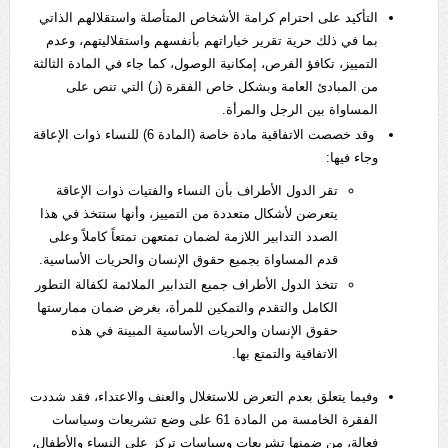
التأكيد على احترام كرامة الأشخاص المتأصلة واستقلالهم الذاتي
بما في ذلك حرية تقرير خياراتهم بأنفسهم واستقلاليتهم، وعدم
التمييز، تكافؤ الفرص، إمكانية الوصول، كما جاء في المادة الثالثة
من المبادئ العامة وبشكل خاص الفقرة (ز) التي تنص على
المساواة بين الرجل والمرأة.
وقد خصصت الاتفاقية مادة خاصة (المادة 6) للنساء ذوات الإعاقة
وجاء فيها:
تقر الدول الأطراف بأن النساء والفتيات ذوات الإعاقة
يتعرضن لأشكال متعددة من التمييز، وأنها ستتخذ في هذا
الصدد التدابير اللازمة لضمان تمتعهن تمتعاً كاملاً وعلى
قدم المساواة بجميع حقوق الإنسان والحريات الأساسية.
تتخذ الدول الأطراف جميع التدابير الملائمة لكفالة التطور
الكامل والتقدم والتمكين للمرأة، بغرض ضمان ممارستها
حقوق الإنسان والحريات الأساسية المبينة في هذه
الاتفاقية والتمتع بها.
وفيما يتعلق بعدم التعرض للاستغلال والعنف والاعتداء، فقد شددت
الفقرة الخامسة من المادة 61 على وضع تشريعات وسياسات
فعالة، من ضمنها تشريعات وسياسات تركز على النساء والأطفال،