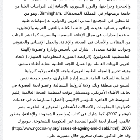
والحنجرة وجراحتها، والبورد السوري، بالإضافة إلى الدراسات العليا من
جامعة برمنجهام في المملكة المتحدةBirmingham, UK، وهو من
الناشطين في المجتمع المدني العربي والدولي، له إسهامات طبية
وثقافية وإنسانية عديدة، إلى جانب الكتابة باللغتين العربية والإنجليزية.
له عدة إصدارات في مجال الإعاقة السمعية، والبصرية، كما نشر المئات
من المقالات والأبحاث في الصحة، والإعاقة، والعمل الإنساني والحقوقي
وجوانب ثقافية متعددة. شارك في تأسيس وإدارة وعضوية (الهيئة
الفلسطينية للمعوقين)، (الرابطة السورية للمعلوماتية الطبية)، (الاتحاد
العربي للهيئات العاملة مع الصم)، اللجنة العلمية لنقابة أطباء دمشق،
وهيئة تحرير (المجلة الطبية العربي)، ولجنة الإعاقة بولاية كارولينا
الشمالية للسلامة العامة، قسم إدارة الطوارئ، وعضو جمعية نقص
السمع في منطقة ويك، ولاية كارولينا الشمالية، وعضو لجنة العضوية في
تحالف الأطباء الأمريكي، ومستشار مؤقت لمنظمة الصحة العالمية إقليم
المتوسط في القاهرة للمؤتمر الإقليمي (أفضل الممارسات في خدمات
تكنولوجيا المعلومات والاتصالات للأشخاص المعوقين)، القاهرة، مصر
(نوفمبر 2007)، كما شارك في كتاب (مواضيع الشيخوخة والإعاقة)، منظور
عالمي، إصدار لجنة الأمم المتحدة غير الحكومية للشيخوخة، نيويورك
2009. (http://www.ngocoa-ny.org/issues-of-ageing-and-disabi.html)
وقد حاز الدكتور غسان شحرور خلال مسيرته على: