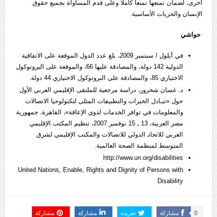
أخرى، لضمان تمتعها تمتعاً كاملاً وعلى قدم المساواة بجميع حقوق
الإنسان والحريات الأساسية.
حواشي
في أيلول / سبتمبر 2009، بلغ عدد الدول الموقعة على الاتفاقية
الدولية 142 دولة، والمصادقة عليها 66، والموقعة على البروتوكول
الاختياري 85، والمصادقة على البروتوكول الاختياري 44 دولة.
د. غسان شحرور، دراسة مرجعية للملتقى الإقليمي العربي الأول
حول «تبـادل الخبرات والتطبيقات المثلى لتكنولوجيا الاتصالات
والمعلومات في توافر الخدمات لذوي الإعاقة»، القاهرة، جمهورية
مصر العربية، 13 ـ 15 نوفمبر 2007، تنظيم المكتب الإقليمي
العربي للاتحاد الدولي للاتصالات والمكتب الإقليمي لشرق
المتوسط لمنظمة الصحة العالمية.
http://www.un.org/disabilities
United Nations, Enable, Rights and Dignity of Persons with
Disability
0
مشاركة
تغريدة
مشاركة
مشاركة