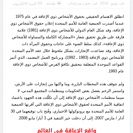
فى:
يونيو , 2016
فى:
بحوث ودراسات
طباعة
البريد الالكترونى
انطلق الاهتمام الحقيقي بحقوق الأشخاص ذوي الإعاقة في عام 1975
عندما أصدرت الجمعية العامة للأمم المتحدة إعلان حقوق الأشخاص ذوي
الإعاقة، وقد شكل العام الدولي للأشخاص ذوي الإعاقة (1981) علامة
فارقة على طريقٍ تحقيق شعار «المشاركة الكاملة والمساواة للأشخاص
ذوي الإعاقة»، كذلك سلط الضوء على حاجات وحقوق المرأة ذات
الإعاقة، وقد تصاعدت الإنجازات بشكل ملحوظ خلال عقد الأمم المتحدة
للأشخاص ذوي الإعاقة (1983 ـ 1992)، وبرنامج العمل المعتمد، الذي أثمر
القواعد الموحدة المتعلقة بتحقيق تكافؤ الفرص للأشخاص ذوي الإعاقة
عام 1993.
ولم تتوقف هذه المحطات البارزة، وما واكبها من إنجازات على الأرض،
واستمر الزخم بفضل بعض الحكومات ومنظمات المجتمع المدني، لا
سيما منظمات الأشخاص ذوي الإعاقة إلى أن تكلّلت هذه الجهود باعتماد
اتفاقية الأمم المتحدة لحقوق الأشخاص ذوي الإعاقة التي أقرتها الجمعية
العامة للأمم المتحدة مع بروتوكولها الاختياري، وفُتح باب توقيعهما في 30
آذار / مارس 2007، إلى أن دخلت حيز التنفيذ في 3 أيار/ مايو 2008.
واقع الإعاقة في العالم