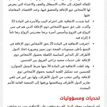
لكفالة التعرّف إلى حالات الاستغلال والعنف والاعتداء التي يتعرض
لها الأشخاص ذوو الإعاقة والتحقيق فيها، وعند الاقتضاء، المقاضاة
عليها.
كما شددت الاتفاقية على احترام البيت والأسرة في المادة 23
وأكدت على حق جميع الأشخاص ذوي الإعاقة الذين هم في سن
الزواج في التزوج وتأسيس أسرة برضا معتـزمي الزواج رضا تاماً
لا إكراه فيه.
اعترفت الاتفاقية في المادة 25 بحق الأشخاص ذوي الإعاقة في
التمتع بأعلى مستويات الصحة دون تمييز وضرورة اتخاذ الدول
الأطراف كل التدابير المناسبة الكفيلة بحصول الأشخاص ذوي
الإعاقة على خدمات صحية تراعي الفروق بين الجنسين.
وقد كفلت الاتفاقية في المادة 34 منها شرط التمثيل المتوازن
للجنسين عند تشكيل اللجنة المعنية بحقوق الأشخاص ذوي
الإعاقة، والتي تنتخب من الدول الأطراف، ولها دور كبير في تلقي
تقارير الدول الأطراف ومناقشتها ورفعها إلى الجمعية العامة للأمم
المتحدة.
تحديات ومسؤوليات
لقد استجابت معظم الدول العربية ووقعت على الاتفاقية، ومن ثم صادقت