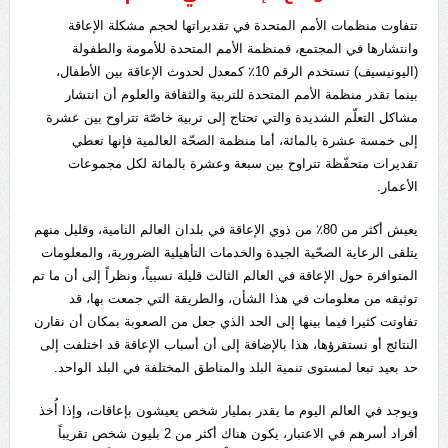
تتفاوت منظمات الأمم المتحدة في تقديراتها لحجم مشكلة الإعاقة
وانتشارها في المجتمع، فمنظمة الأمم المتحدة للأمومة والطفولة
(اليونيسيف) تستخدم الرقم 10٪ كمعدل لحدوث الإعاقة بين الأطفال،
بينما تقدر منظمة الأمم المتحدة للتربية والثقافة والعلوم أن انتشار
مشاكل التعلّم الشديدة والتي تحتاج إلى تربية خاصّة تتراوح بين عشرة
إلى خمسة عشرة بالمائة، أما منظمة الصحّة العالمية فإنها تعطي
تقديرات متحفّظة تتراوح بين سبعة وعشرة بالمائة لكل مجموعات
الأعمار.
يعيش أكثر من 80٪ من ذوي الإعاقة في بلدان العالم النامية، وقليل منهم
يتلقى الرعاية الصحّية الجيدة والخدمات التأهيلية الضرورية، والمعلومات
المتوافرة حول الإعاقة في العالم الثالث قليلة نسبياً، ونظراً إلى أن ما تم
توثيقه من معلومات في هذا الشأن، والطريقة التي جمعت بها، قد
تفاوتت كثيرا فيما بينها إلى الحد الذي جعل من الصعوبة بمكان أن نقارن
النتائج أو نستقرؤها، هذا بالإضافة إلى أن أسباب الإعاقة قد اختلفت إلى
حد بعيد تبعا لمستوى تنمية البلد والمناطق المختلفة في البلد الواحد.
ويوجد في العالم اليوم ما يقدر بمليار شخص يعيشون بإعاقات، وإذا أُخذ
أفراد أسرهم في الاعتبار، يكون هناك أكثر من 2 بليون شخص تقريباً