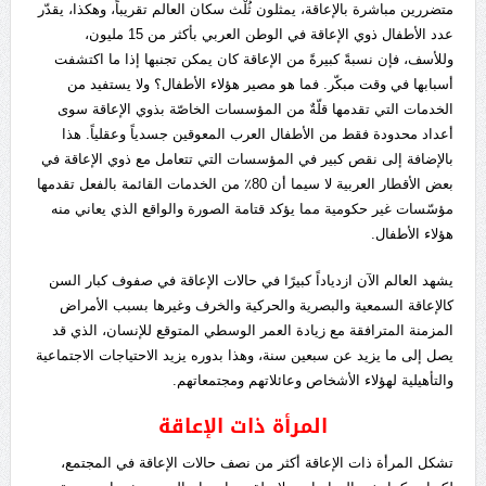
متضررين مباشرة بالإعاقة، يمثلون ثُلْث سكان العالم تقريباً، وهكذا، يقدّر
عدد الأطفال ذوي الإعاقة في الوطن العربي بأكثر من 15 مليون،
وللأسف، فإن نسبةً كبيرةً من الإعاقة كان يمكن تجنبها إذا ما اكتشفت
أسبابها في وقت مبكّر. فما هو مصير هؤلاء الأطفال؟ ولا يستفيد من
الخدمات التي تقدمها قلّةٌ من المؤسسات الخاصّة بذوي الإعاقة سوى
أعداد محدودة فقط من الأطفال العرب المعوقين جسدياً وعقلياً. هذا
بالإضافة إلى نقص كبير في المؤسسات التي تتعامل مع ذوي الإعاقة في
بعض الأقطار العربية لا سيما أن 80٪ من الخدمات القائمة بالفعل تقدمها
مؤسّسات غير حكومية مما يؤكد قتامة الصورة والواقع الذي يعاني منه
هؤلاء الأطفال.
يشهد العالم الآن ازدياداً كبيرًا في حالات الإعاقة في صفوف كبار السن
كالإعاقة السمعية والبصرية والحركية والخرف وغيرها بسبب الأمراض
المزمنة المترافقة مع زيادة العمر الوسطي المتوقع للإنسان، الذي قد
يصل إلى ما يزيد عن سبعين سنة، وهذا بدوره يزيد الاحتياجات الاجتماعية
والتأهيلية لهؤلاء الأشخاص وعائلاتهم ومجتمعاتهم.
المرأة ذات الإعاقة
تشكل المرأة ذات الإعاقة أكثر من نصف حالات الإعاقة في المجتمع،