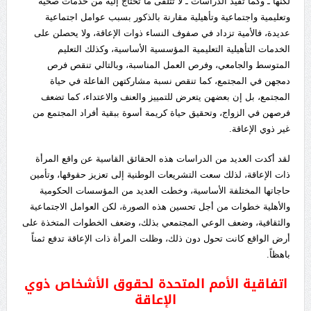
لكنها ـ وكما تفيد الدراسات ـ لا تتلقى ما تحتاج إليه من خدمات صحية
وتعليمية واجتماعية وتأهيلية مقارنة بالذكور بسبب عوامل اجتماعية
عديدة، فالأمية تزداد في صفوف النساء ذوات الإعاقة، ولا يحصلن على
الخدمات التأهيلية التعليمية المؤسسية الأساسية، وكذلك التعليم
المتوسط والجامعي، وفرص العمل المناسبة، وبالتالي تنقص فرص
دمجهن في المجتمع، كما تنقص نسبة مشاركتهن الفاعلة في حياة
المجتمع، بل إن بعضهن يتعرض للتمييز والعنف والاعتداء، كما تضعف
فرصهن في الزواج، وتحقيق حياة كريمة أسوة ببقية أفراد المجتمع من
غير ذوي الإعاقة.
لقد أكدت العديد من الدراسات هذه الحقائق القاسية عن واقع المرأة
ذات الإعاقة، لذلك سعت التشريعات الوطنية إلى تعزيز حقوقها، وتأمين
حاجاتها المختلفة الأساسية، وخطت العديد من المؤسسات الحكومية
والأهلية خطوات من أجل تحسين هذه الصورة، لكن العوامل الاجتماعية
والثقافية، وضعف الوعي المجتمعي بذلك، وضعف الخطوات المتخذة على
أرض الواقع كانت تحول دون ذلك، وظلت المرأة ذات الإعاقة تدفع ثمناً
باهظاً.
اتفاقية الأمم المتحدة لحقوق الأشخاص ذوي
الإعاقة