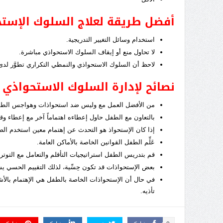
أفضل طريقة لعلاج السلوك الإست
استخدام وسائل التغيير التدريجية.
لا تحاول منع أو إيقاف السلوك الاستحواذي مباشرة.
لاحظ أن السلوك الاستحواذي والنمطي التكراري تطوَّر لد
نصائح لإدارة السلوك الاستحواذي 
من الأفضل العمل مع وليس ضد استحواذات وهواجس الط
بالتعاون مع الطفل حاول إعطاءه اهتماماً آخر مع إعطاء و
إذا كان الإستحواذ هو التحدث عن إهتمام معين استخدم الصو
عَلِّم الطفل القوانين الخاصة بالأماكن العامة.
قم بتدريس الطفل استراتيجيات التأقلم والتعامل مع التوتر و
بعض الإستحواذات قد تكون حِسِّية، لذلك التقييم الحسي 
في حال أن الإستحواذات الخاصة بالطفل هي الإهتمام بالأشي
تأذيه.