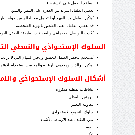
يساعد الطفل على الاسترخاء.
يعطي الطفل المزيد من القدرة على التيقن والتنبؤ.
يُمَكِّن الطفل من الفهم أو التعامل مع العالم من حوله بطر
قد يعطي الطفل معنى الشعور بالهوية الشخصية.
يُحْدِث التواصل الاجتماعي والصداقات بطريقة الطفل التو
السلوك الإستحواذي والنمطي التك
يُستخدم لتحفيز الطفل لتحقيق وإنجاز المهام التي لا يرغب ا
يمكن للوالدين ومقدمي الرعاية والمعلمين استخدام الاهت
أشكال السلوك الإستحواذي والنمط
نشاطات نمطية متكررة
الروتين اللفظي
مقاومة التغيير
سلوك التجميع الاستحواذي
سوء التكيف عند الارتباط بالأشياء
النوم
الأكل