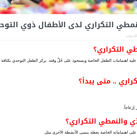
مطي التكراري لدى الأطفال ذوي التوح
لكترونى
ي التكراري؟
ليه اهتمامات الطفل الخاصة ويستحوذ على جُلَّ وقته. يركز الطفل التوحدي بكثافة 
اري .. متى يبدأ؟
إزعاجاً.
ي والنمطي التكراري؟
لى اهتماماته الخاصة يجعله ينسى الأنشطة الأخرى مثل: