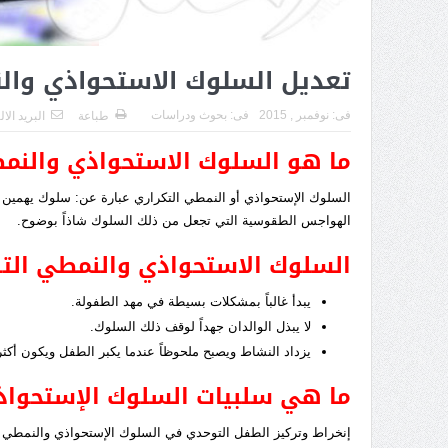
تعديل السلوك الاستحواذي والن
فى:
نوفمبر , 2015
فى:
بحوث ودراسات
طباعة
البريد الا
ما هو السلوك الاستحواذي والنمط
السلوك الإستحواذي أو النمطي التكراري عبارة عن: سلوك يهمين ع
الهواجس الطقوسية التي تجعل من ذلك السلوك شاذاً بوضوح.
السلوك الاستحواذي والنمطي التكر
يبدأ غالباً بمشكلات بسيطة في مهد الطفولة.
لا يبذل الوالدان جهداً لوقف ذلك السلوك.
يزداد النشاط ويصبح ملحوظاً عندما يكبر الطفل ويكون أكثر 
ما هي سلبيات السلوك الإستحواذ
إنخراط وتركيز الطفل التوحدي في السلوك الإستحواذي والنمطي ع