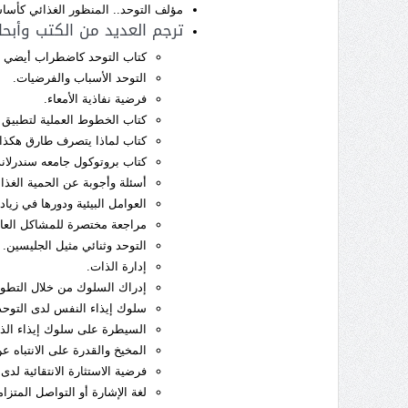
مؤلف التوحد.. المنظور الغذائي كأس
ترجم العديد من الكتب وأبحا
كتاب التوحد كاضطراب أيضي .
التوحد الأسباب والفرضيات.
فرضية نفاذية الأمعاء.
كتاب الخطوط العملية لتطبيق ال
كتاب لماذا يتصرف طارق هكذا
كتاب بروتوكول جامعه سندرلاند 2000 للعلاج الطبي الحيوي للتوحدي
أسئلة وأجوبة عن الحمية الغذائ
العوامل البيئية ودورها في زياد
مراجعة مختصرة للمشاكل العام
التوحد وثنائي مثيل الجليسين.
إدارة الذات.
إدراك السلوك من خلال التطور
سلوك إيذاء النفس لدى التوحد
السيطرة على سلوك إيذاء الذا
المخيخ والقدرة على الانتباه 
فرضية الاستثارة الانتقائية لدى
لغة الإشارة أو التواصل المتزا