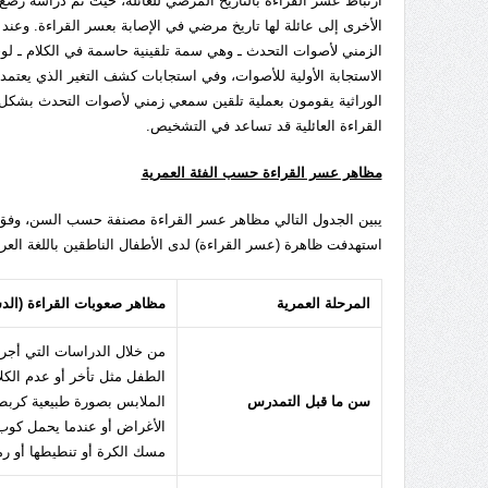
الأخرى إلى عائلة لها تاريخ مرضي في الإصابة بعسر القراءة. وعند
الزمني لأصوات التحدث ـ وهي سمة تلقينية حاسمة في الكلام ـ لوح
الاستجابة الأولية للأصوات، وفي استجابات كشف التغير الذي يعت
الوراثية يقومون بعملية تلقين سمعي زمني لأصوات التحدث بشكل مخ
القراءة العائلية قد تساعد في التشخيص.
مظاهر عسر القراءة حسب الفئة العمرية
يبين الجدول التالي مظاهر عسر القراءة مصنفة حسب السن، وفق د
استهدفت ظاهرة (عسر القراءة) لدى الأطفال الناطقين باللغة العرب
المرحلة العمرية
مظاهر صعوبات القراءة (الد
من خلال الدراسات التي أجريت
الطفل مثل تأخر أو عدم الكل
سن ما قبل التمدرس
الملابس بصورة طبيعية كربطة
الأغراض أو عندما يحمل كوب ا
مسك الكرة أو تنطيطها أو رم