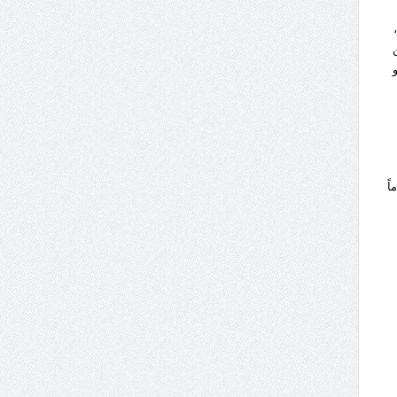
لأقل من
أو
ً