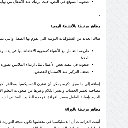
صعوبة التموقع في النص، حيث يرتبك عند الانتقال من نهاية 
مظاهر مرتبطة بالأنشطة اليومية
هناك العديد من السلوكيات اليومية التي يقوم بها الطفل والتي ي
طريقة التعامل مع الأشياء كصعوبة الاحتفاظ بها في يده، 
عادية.
صعوبة في تنفيذ بعض الأعمال مثل ارتداء الملابس بصورة طب
ضعف التركيز عند الاستماع للقصص.
إضافة إلى ما سبق ذكره، يمكن أن تقترن الدسليكسيا بمظاهر أخ
مصاحبة لعسر الحساب وعسر الكلام وغيرها من صعوبات التعلم الأخر
للجزم بإصابة الطفل بعسر القراءة، فوحده الطبيب المختص لديه ال
مظاهر مرتبطة بالوراثة
أثبتت الدراسات أن الدسليكسيا في معظمها تكون نتيجة للتوارث في 