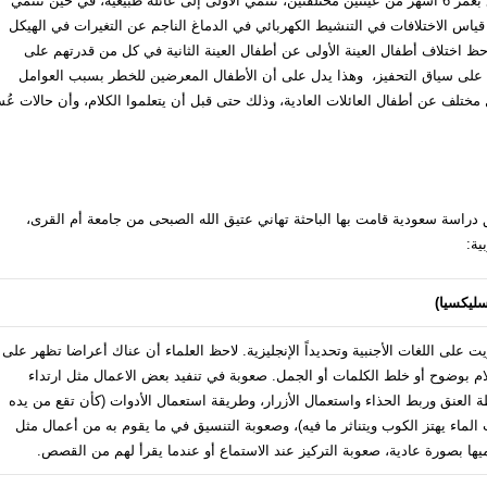
ارتباط عسر القراءة بالتاريخ المرضي للعائلة، حيث تم دراسة رضع بعمر 6 أشهر من عينتين مختلفتين، تنتمي الأولى إلى عائلة طبيعية، في حين تنتمي
 قياس الاختلافات في التنشيط الكهربائي في الدماغ الناجم عن التغيرات في الهيكل
ظ اختلاف أطفال العينة الأولى عن أطفال العينة الثانية في كل من قدرتهم على
مد على سياق التحفيز، وهذا يدل على أن الأطفال المعرضين للخطر بسبب العوامل
تلف عن أطفال العائلات العادية، وذلك حتى قبل أن يتعلموا الكلام، وأن حالات عُ
راسة سعودية قامت بها الباحثة تهاني عتيق الله الصبحى من جامعة أم القرى،
ية:
سليكسيا)
 على اللغات الأجنبية وتحديداً الإنجليزية. لاحظ العلماء أن عناك أعراضا تظهر على
ام بوضوح أو خلط الكلمات أو الجمل. صعوبة في تنفيد بعض الاعمال مثل ارتداء
 العنق وربط الحذاء واستعمال الأزرار، وطريقة استعمال الأدوات (كأن تقع من يده
لماء يهتز الكوب ويتناثر ما فيه)، وصعوبة التنسيق في ما يقوم به من أعمال مثل
يها بصورة عادية، صعوبة التركيز عند الاستماع أو عندما يقرأ لهم من القصص.