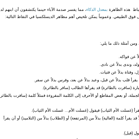
رتباط هذه الظاهرة
بمعدل الذكاء
، مما يفسر صدمة الآباء حينما يكتشفون أن ابنهم لدي
 فوق الطبيعي. وعموماً يمكن تلخيص أهم مظاهر الديسلكسيا في النقاط التالية:
 ومن أمثلة ذلك ما يلي:
ً عن فواكه.
د، وندى بدلاً عن نادى.
 وفتاة بدلاً عن فتيات.
يقرأ قلب بدلاً عن قبل، وعبد بدلاً عن بعد، وفرس بدلاً عن سفر.
ارة (سافرت بالطائرة) قد يقرأها الطالب (سافر بالطائرة).
ملة، أو بعض المقاطع أو الأحرف إلى الكلمة المقروءة فمثلاً كلمة (سافرت بالطائرة
قرأ (غسلت الأم الثياب) فيقول (غسلت الأم… غسلت الأم الثياب).
يقرأ كلمة (العالية) بدلاً من (المرتفعة) أو (الطلاب) بدلاً من (التلاميذ) أو أن يقرأ
ل (فيل).