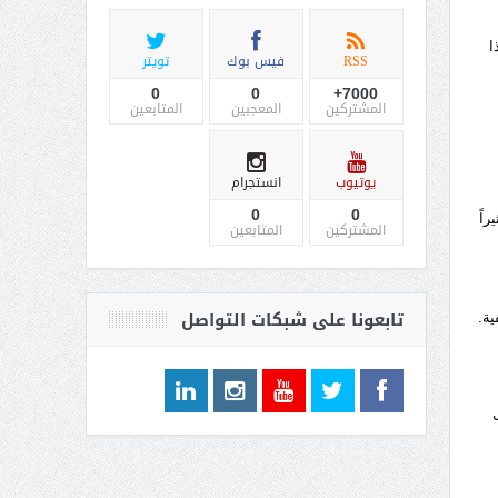
 هذا
RSS
فيس بوك
تويتر
0
0
7000+
المشتركين
المعجبين
المتابعين
يوتيوب
انستجرام
0
0
راً
المشتركين
المتابعين
تابعونا على شبكات التواصل
ية.