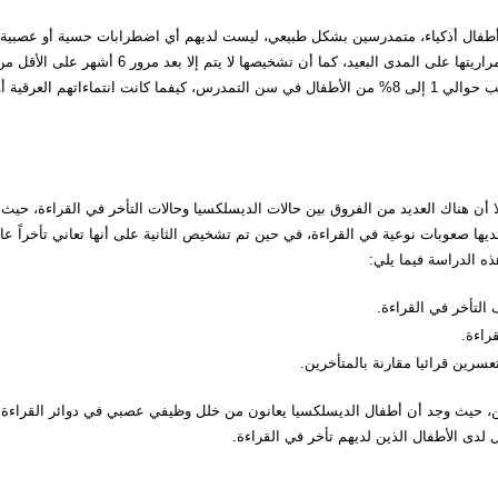
 أطفال أذكياء، متمدرسين بشكل طبيعي، ليست لديهم أي اضطرابات حسية أو عصبية،
يعيشون في بيئة اجتماعية ثقافية طبيعية. تتميز هذه الصعوبة باستمراريتها على المدى البعيد، كما أن تشخيصها لا يتم إلا بعد مرور 6 أشهر على ا
الشروع في تعلم اللغة الكتابية. وحسب (Zorman, 2001) فإنها تصيب حوالي 1 إلى 8% من الأطفال في سن التمدرس، كيفما كانت انتماءاتهم العرقية 
ا أن هناك العديد من الفروق بين حالات الديسلكسيا وحالات التأخر في القراءة، حيث
ا صعوبات نوعية في القراءة، في حين تم تشخيص الثانية على أنها تعاني تأخراً عاما
ه الدراسة فيما يلي:
 التأخر في القراءة.
راءة.
عسرين قرائيا مقارنة بالمتأخرين.
ين، حيث وجد أن أطفال الديسلكسيا يعانون من خلل وظيفي عصبي في دوائر القراءة
 لدى الأطفال الذين لديهم تأخر في القراءة.