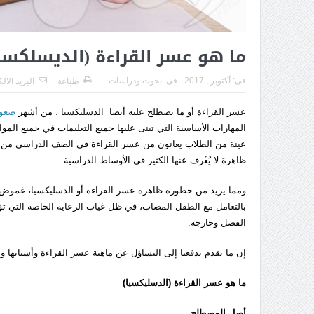
ما هو عسر القراءة (الديسلكسيا
فى:
أكتوبر , 2017
فى:
بحوث ودراسات
طباعة
البريد الال
عسر القراءة أو ما يصطلح عليه أيضا الدسليكسيا ، من أشهر
صعوب
المهارات الأساسية التي تبنى عليها جميع التعليمات في جميع الموا
عينة من الطلاب يعانون من عسر القراءة في الصف الدراسي من شأن
ظاهرة لا يُعْرف عنها الكثير في الأوساط الدراسية.
ومما يزيد من خطورة ظاهرة عسر القراءة أو الدسليكسيا، غموض أع
بالتعامل مع الطفل المصاب، في ظل غياب الرعاية الخاصة التي تؤهل
الفصل وخارجه.
إن ما تقدم يدفعنا إلى التساؤل عن ماهية عسر القراءة وأسبابها و
ما هو عسر القراءة (الدسليكسيا)
أصل المصطلح