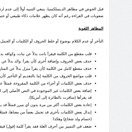
قبل الخوض في مظاهر الديسلكسيا، ينبغي التنبيه أولاً إلى عدم ا
صعوبات في القراءة رغم أنه كان يظهر علامات ذكاء طبيعي أو حتى
المظاهر اللغوية
التأخر أو عدم الكلام بوضوح أو خلط الحروف أو الكلمات أو الجمل،
قلب مقطع من الكلمة فيقرأ بانت بدلاً عن نبات، وكوافه بدلا
حذف بعض الحروف، وإضافة أُخرى كأن يقرأ: والد بدلاً عن ول
حذف مقطع كامل من الكلمة كأن يقرأ منزل بدلاً عن المنازل،
قلب مواضع الحروف من الكلمة إما بالتقديم أو التأخير كأن 
حذف بعض الكلمات أو أجزاء من الكلمة المقروءة، فمثلاً عب
إضافة بعض الكلمات غير الموجودة في النص الأصلي إلى الج
قد يقرأها (سافرت بالطائرة إلى أمريكا).
إعادة بعض الكلمات أكثر من مرة بدون أي مبرر فمثلاً قد ي
إبدال بعض الكلمات بأخرى قد تحمل بعضاً من معناها، فمثلاً قد 
(حسام ولد شجاع) وهكذا.
ضعف في التمييز بين أحرف العلة فقد يقرأ كلمة (فول) فيقو