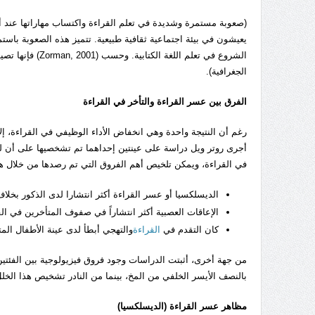
(صعوبة مستمرة وشديدة في تعلم القراءة واكتساب مهاراتها عند
الجغرافية).
الفرق بين عسر القراءة والتأخر في القراءة
رغم أن النتيجة واحدة وهي انخفاض الأداء الوظيفي في القراءة، إل
أجرى روتر ويل دراسة على عينتين إحداهما تم تشخصيها على أن لديه
في القراءة، ويمكن تلخيص أهم الفروق التي تم رصدها من خلال هذ
الديسلكسيا أو عسر القراءة أكثر انتشارا لدى الذكور بخلاف
الإعاقات العصبية أكثر انتشاراً في صفوف المتأخرين في الق
كان التقدم في
القراءة
والتهجي أبطأ لدى عينة الأطفال المت
من جهة أخرى، أثبتت الدراسات وجود فروق فيزيولوجية بين الفئت
بالنصف الأيسر الخلفي من المخ، بينما من النادر تشخيص هذا الخلل
مظاهر عسر القراءة (الديسلكسيا)