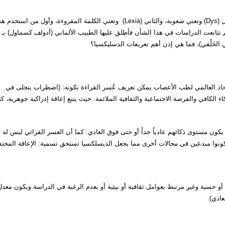
الدسليكسيا Dyslexia كلمة يونانية الأصل مكونة من مقطعين: الأول (Dys) وتعني صعوبة، والثاني (Lexia) وتعني الكلمة المقروءة، وأول من استخدم
عالم الأعصاب الفرنسي (رودلف بيرلين) عام 1872 م، ثم تتابعت الدراسات في هذا الشأن فأطلق عليها الطبيب الألماني (أدولف كسماول) بـ
الخَلْقي)، فما هي إذن أهم تعريفات الدسليكسيا؟
حاد العالمي لطب الأعصاب يمكن تعريف عُسر القراءة بكونه: (اضطراب يتجلى في
 الكافي والفرصة الاجتماعية والثقافية الملائمة. حيث يتبع إعاقة إدراكية جوهرية، كثي
) يكون مستوى ذكائهم عادياً جداً أو حتى فوق العادي. كما أن العسر القرائي ليس له
 يكونوا مبدعين في مجالات أخرى مما يجعل الديسلكسيا تستحق تسمية: الإعاقة المختف
 حسية وغير مرتبط بعوامل ثقافية أو بيئية أو بعدم الرغبة في الدراسة ويكون معدل
عادي).