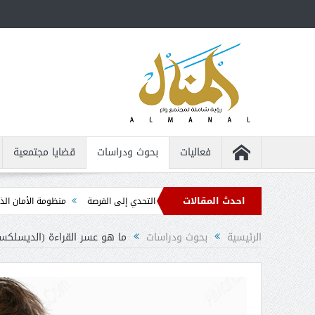
فعاليات
بحوث ودراسات
قضايا مجتمعية
احدث المقالات
اص من ذوي الإعاقة ... من التحدي إلى الفرصة
منظومة الأمان الذاتي ... الدليل ال
الرئيسية
بحوث ودراسات
ما هو عسر القراءة (الديسلكسي