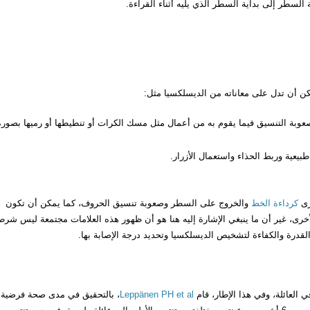
السطر إلى بداية السطر الذي يليه أثناء القراءة.
مكن أن تدل على معاناته من الديسلكسيا مثل:
وصعوبة التنسيق فيما يقوم به من أعمال مثل مسك الكرات أو تنطيطها أو رميها بصورة
يعية وربط الحذاء واستعمال الأزرار.
رى
كرداءة الخط
والخروج على السطر وصعوبة تنسيق الحروف، كما يمكن أن تكون
ى، غير أن ما ينبغي الإشارة إليه هنا هو أن ظهور هذه العلامات مجتمعة ليس شرطا
قدرة والكفاءة لتشخيص الديسلكسيا وتحديد درجة الإصابة بها.
العائلة، وفي هذا الإطار، قام
Leppänen PH et al
، بالتحقيق في مدى صحة فرضية