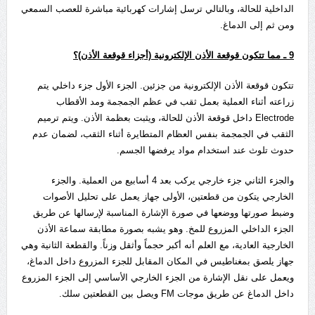
الداخلية للحالة، وبالتالي ترسل إشارات كهربائية مباشرة للعصب السمعي
ومن ثم إلى الدماغ.
9
ـ مما تتكون قوقعة الأذن الإلكترونية (أجزاء قوقعة الأذن)؟
تتكون قوقعة الأذن الإلكترونية من جزئين. الجزء الأول جزء داخلي يتم
زراعته أثناء العملية بعمل ثقب في عظم الجمجمة ومد الأقطاب
Electrode داخل قوقعة الأذن للحالة، ويثبت بعظمة الأذن. ويتم ترميم
الثقب في الجمجمة بنفس العظام المتطايرة أثناء الثقب، لضمان عدم
حدوث تلوث عند استخدام مواد يرفضها الجسم.
والجزء الثاني جزء خارجي يركب بعد 4 أسابيع من العملية. والجزء
الخارجي يتكون من قطعتين، الأولى جهاز يعمل على تحليل الأصوات
وضبط صورتها ووضعها في صورة الإشارة المناسبة لإرسالها عن طريق
الجزء الداخلي المزروع للمخ. وهو يشبه بصورة مطابقة سماعة الأذن
الخارجية العادية، مع العلم أنه أكبر حجماً وأثقل وزناً. والقطعة الثانية وهي
جهاز يلصق بمغناطيس في المكان المقابل للجزء المزروع داخل الدماغ،
ويعمل على نقل الإشارة من الجزء الخارجي الأساسي إلى الجزء المزروع
داخل الدماغ عن طريق موجات FM ويصل بين القطعتين سلك.