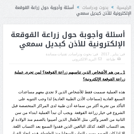
الرئيسية
بحوث ودراسات
أسئلة وأجوبة حول زراعة القوقعة
الإلكترونية للأذن كبديل سمعي
أسئلة وأجوبة حول زراعة القوقعة
الإلكترونية للأذن كبديل سمعي
فى:
يناير , 2017
فى:
بحوث ودراسات
,
تقنيات مساندة
طباعة
البريد الالكترونى
1
ـ من هم الأشخاص الذين تناسبهم زراعة القوقعة؟ لمن تجرى عملية
زراعة القوقعة الإلكترونية؟
هذه العملية صممت فقط للأشخاص الذين لا تجدي معهم مساعدات
السمع العادية (سماعات الأذن الطبية العادية) لذا وجب التنويه على
التأكد من تجربة أكثر من سماعة أذن طبية لدى المراكز المتخصصة قبل
الشروع في خيار زراعة القوقعة. ويجب أن تبدأ العملية ابتداء من سن
الثانية من العمر وأكثر، مثل الأطفال الذين أصيبوا بالصمم منذ الولادة أو
بعد اكتساب اللغة، كذلك البالغين الذين فقدوا السمع بعد اكتساب اللغة.
إلا إذا كان الصمم بسبب التهاب السحايا منذ الطفولة، فيتم إتحاذ القرار