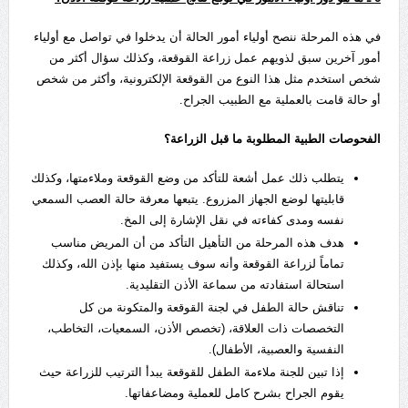
في هذه المرحلة ننصح أولياء أمور الحالة أن يدخلوا في تواصل مع أولياء
أمور آخرين سبق لذويهم عمل زراعة القوقعة، وكذلك سؤال أكثر من
شخص استخدم مثل هذا النوع من القوقعة الإلكترونية، وأكثر من شخص
أو حالة قامت بالعملية مع الطبيب الجراح.
الفحوصات الطبية المطلوبة ما قبل الزراعة؟
يتطلب ذلك عمل أشعة للتأكد من وضع القوقعة وملاءمتها، وكذلك
قابليتها لوضع الجهاز المزروع. يتبعها معرفة حالة العصب السمعي
نفسه ومدى كفاءته في نقل الإشارة إلى المخ.
هدف هذه المرحلة من التأهيل التأكد من أن المريض مناسب
تماماً لزراعة القوقعة وأنه سوف يستفيد منها بإذن الله، وكذلك
استحالة استفادته من سماعة الأذن التقليدية.
تناقش حالة الطفل في لجنة القوقعة والمتكونة من كل
التخصصات ذات العلاقة، (تخصص الأذن، السمعيات، التخاطب،
النفسية والعصبية، الأطفال).
إذا تبين للجنة ملاءمة الطفل للقوقعة يبدأ الترتيب للزراعة حيث
يقوم الجراح بشرح كامل للعملية ومضاعفاتها.