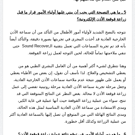
5
ـ ما هي النصيحة التي يجب أن يبني عليها أولياء الأمور قرار ما قبل
زراعة قوقعة الأذن الإلكترونية؟
نتوجه بالنصح الشديد لأولياء أمور الأطفال من التأكد من أن سماعة الأذن
الخارجية العادية قد أخذت المجرى في تجربتها بصورة دقيقة، والتأكد أيضاً
بأنه قد تم تجربة السماعات التي تعمل بتقنية الـSound Recover حتى
ننفي ملاءمتها تماماً للحالة، لحين التوجه لعمل زراعة القوقعة.
وهنا نتطرق لشيء أكثر أهمية من أن العامل البشري الطبي هو من
يعطي التشخيص والعلاج. لذا نأسف أن نقول، إن بعض من الأطباء يعطي
أو يعمل على ظهور نتيجة عدم ملاءمة سماعات الأذن الخارجية العادية،
وجعل مرحلة تجربة سماعة الأذن العادية مرحلة روتينية تفضي إلى عمل
زراعة قوقعة الأذن لا محالة. بغض النظر عن النتائج المتوقعة التي قد
تنتج، سواء من عملية زراعة القوقعة حيث أنها عملية في غاية الكبر،
ومدى الاستفادة من سماعة الأذن العادية المناسبة لمثل هذه الحالة،
ومدى النتائج الهائلة التي من المتوقع أن تصل إليها بالسماعة العادية أكثر
من عملية الزراعة وكذلك أقل خطورة.
6
ـ ما هو دور أولياء الأمور في توقع نتائج عملية زراعة قوقعة الأذن؟