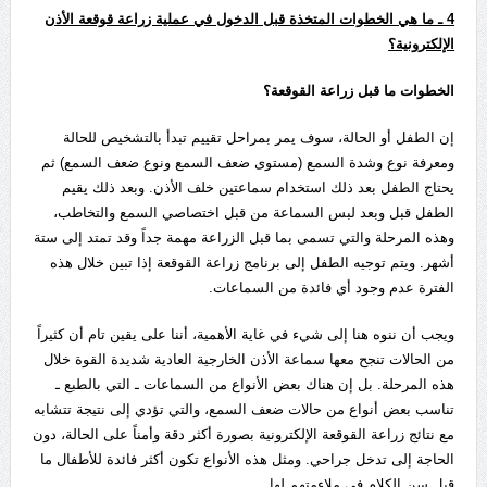
4
ـ ما هي الخطوات المتخذة قبل الدخول في عملية زراعة قوقعة الأذن
الإلكترونية؟
الخطوات ما قبل زراعة القوقعة؟
إن الطفل أو الحالة، سوف يمر بمراحل تقييم تبدأ بالتشخيص للحالة
ومعرفة نوع وشدة السمع (مستوى ضعف السمع ونوع ضعف السمع) ثم
يحتاج الطفل بعد ذلك استخدام سماعتين خلف الأذن. وبعد ذلك يقيم
الطفل قبل وبعد لبس السماعة من قبل اختصاصي السمع والتخاطب،
وهذه المرحلة والتي تسمى بما قبل الزراعة مهمة جداً وقد تمتد إلى ستة
أشهر. ويتم توجيه الطفل إلى برنامج زراعة القوقعة إذا تبين خلال هذه
الفترة عدم وجود أي فائدة من السماعات.
ويجب أن ننوه هنا إلى شيء في غاية الأهمية، أننا على يقين تام أن كثيراً
من الحالات تنجح معها سماعة الأذن الخارجية العادية شديدة القوة خلال
هذه المرحلة. بل إن هناك بعض الأنواع من السماعات ـ التي بالطبع ـ
تناسب بعض أنواع من حالات ضعف السمع، والتي تؤدي إلى نتيجة تتشابه
مع نتائج زراعة القوقعة الإلكترونية بصورة أكثر دقة وأمناً على الحالة، دون
الحاجة إلى تدخل جراحي. ومثل هذه الأنواع تكون أكثر فائدة للأطفال ما
قبل سن الكلام في ملاءمتهم لها.