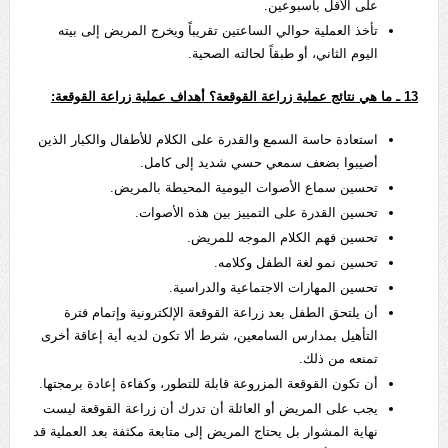
على الأقل بأسبوعين.
تأخذ العملية حوالي الساعتين تقريباً ويخرج المريض إلى بيته
اليوم الثاني، أو طبقاً لحالته الصحية.
13
ـ ما هي نتائج عملية زراعة القوقعة؟ أهداف عملية زراعة القوقعة:
استعادة حاسة السمع والقدرة على الكلام للأطفال والكبار الذين
أصيبوا بضعف سمعي حسي شديد إلى كامل.
تحسين سماع الأصوات اليومية المحيطة بالمريض.
تحسين القدرة على التمييز بين هذه الأصوات.
تحسين فهم الكلام الموجه للمريض.
تحسين نمو لغة الطفل وكلامه.
تحسين المهارات الاجتماعية والدراسية.
أن يلتحق الطفل بعد زراعة القوقعة الإلكترونية وإتمام فترة
التأهيل بمدارس السامعين، شرط ألا تكون لديه أية إعاقة أخرى
تمنعه من ذلك.
أن تكون القوقعة المزروعة قابلة للتطور، وكفاءة إعادة برمجتها.
يجب على المريض أو العائلة أن تدرك أن زراعة القوقعة ليست
نهاية المشوار بل يحتاج المريض إلى متابعة مكثفة بعد العملية قد