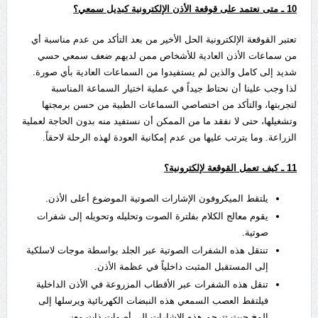
10
ـ متى نعتمد على قوقعة الأذن الإلكترونية كبديل سمعي؟
تعتبر القوقعة الإلكترونية الحل الأخير من بعد التأكد من عدم مناسبة أي
من سماعات الأذن العادية للأشخاص ممن لديهم ضعف سمعي حسي
شديد إلى كامل والذين لم يستفيدوا من السماعات العادية بأي صورة.
لذا وجب علينا أن نحتاط جيداً في عملية اختيار السماعة المناسبة
لتجربتها، والتأكد من اختصاصي السماعات الطبية من حسن برمجتها
وتشغيلها، حتى لا نفقد ما من الممكن أن نستفيد منه بدون الحاجة لعملية
الزراعة. وما يترتب عليها من عدم إمكانية العودة لهذه الرحلة لاحقاً.
11
ـ كيف تعمل القوقعة لإلكترونية؟
يلتقط الميكروفون الإشارات الصوتية الموضوع أعلى الأذن.
يقوم معالج الكلام بفلترة الصوت وتحليله وتحويله إلى شفرات
صوتية.
تنتقل هذه الشفرات الصوتية عبر الجلد بواسطة موجات لاسلكية
إلى المستقبل المثبت داخلياً في عظمة الأذن.
تنقل هذه الشفرات عبر الأقطاب المزروعة في الأذن الداخلية
فيلتقط العصب السمعي هذه النبضات الكهربائية ويرسلها إلى
المخ حيث تترجم هذه الإشارات إلى أصوات ذات معنى.