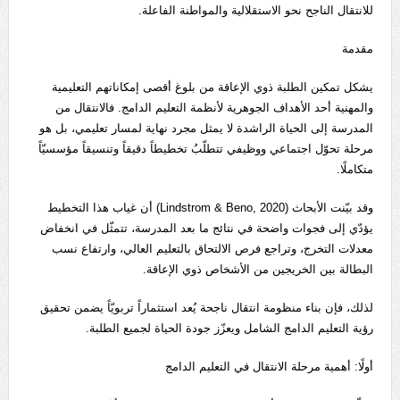
للانتقال الناجح نحو الاستقلالية والمواطنة الفاعلة.
مقدمة
يشكل تمكين الطلبة ذوي الإعاقة من بلوغ أقصى إمكاناتهم التعليمية
والمهنية أحد الأهداف الجوهرية لأنظمة التعليم الدامج. فالانتقال من
المدرسة إلى الحياة الراشدة لا يمثل مجرد نهاية لمسار تعليمي، بل هو
مرحلة تحوّل اجتماعي ووظيفي تتطلّبُ تخطيطاً دقيقاً وتنسيقاً مؤسسيّاً
متكاملًا.
وقد بيّنت الأبحاث (Lindstrom & Beno, 2020) أن غياب هذا التخطيط
يؤدّي إلى فجوات واضحة في نتائج ما بعد المدرسة، تتمثّل في انخفاض
معدلات التخرج، وتراجع فرص الالتحاق بالتعليم العالي، وارتفاع نسب
البطالة بين الخريجين من الأشخاص ذوي الإعاقة.
لذلك، فإن بناء منظومة انتقال ناجحة يُعد استثماراً تربويّاً يضمن تحقيق
رؤية التعليم الدامج الشامل ويعزّز جودة الحياة لجميع الطلبة.
أولًا: أهمية مرحلة الانتقال في التعليم الدامج