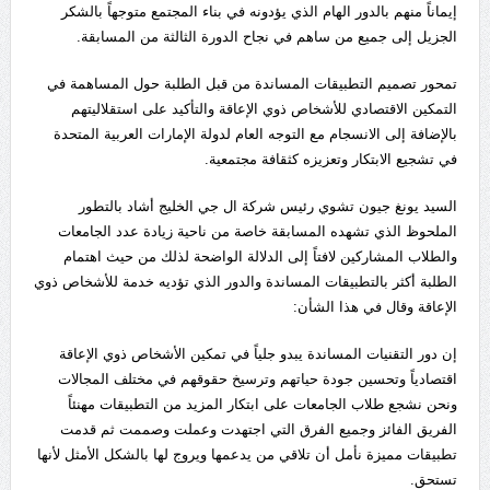
إيماناً منهم بالدور الهام الذي يؤدونه في بناء المجتمع متوجهاً بالشكر
الجزيل إلى جميع من ساهم في نجاح الدورة الثالثة من المسابقة.
تمحور تصميم التطبيقات المساندة من قبل الطلبة حول المساهمة في
التمكين الاقتصادي للأشخاص ذوي الإعاقة والتأكيد على استقلاليتهم
بالإضافة إلى الانسجام مع التوجه العام لدولة الإمارات العربية المتحدة
في تشجيع الابتكار وتعزيزه كثقافة مجتمعية.
السيد يونغ جيون تشوي رئيس شركة ال جي الخليج أشاد بالتطور
الملحوظ الذي تشهده المسابقة خاصة من ناحية زيادة عدد الجامعات
والطلاب المشاركين لافتاً إلى الدلالة الواضحة لذلك من حيث اهتمام
الطلبة أكثر بالتطبيقات المساندة والدور الذي تؤديه خدمة للأشخاص ذوي
الإعاقة وقال في هذا الشأن:
إن دور التقنيات المساندة يبدو جلياً في تمكين الأشخاص ذوي الإعاقة
اقتصادياً وتحسين جودة حياتهم وترسيخ حقوقهم في مختلف المجالات
ونحن نشجع طلاب الجامعات على ابتكار المزيد من التطبيقات مهنئاً
الفريق الفائز وجميع الفرق التي اجتهدت وعملت وصممت ثم قدمت
تطبيقات مميزة نأمل أن تلاقي من يدعمها ويروج لها بالشكل الأمثل لأنها
تستحق.