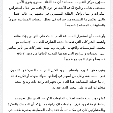
مسؤول مركز التقنيات المساندة أن هذ اللقاء السنوي يقوي الأمل
بمستقبل شامل ودامج لكافة الأشخاص ذوي الإعاقة، من خلال استعراض
ابتكارات وأعمال وأفكار الطلبة المتميزين في سعيهم إلى عالم أفضل،
والذي يعكس ما اكتسبوه من خبرات في مجال التقنيات المساندة عموماً
والتطبيقات المساندة خصوصاً.
وأوضحت أن استمرار المسابقة للعام الثالث على التوالي يؤكد متانة
وأهمية الشراكات التي تعقدها مدينة الشارقة للخدمات الإنسانية مع
مختلف المؤسسات والجهات الكورية، وما لهذه الشراكات من تأثير مباشر
على الخدمات والبرامج التي تقدمها المدينة لأبنائها من ذوي الإعاقة
خصوصاً وأفراد المجتمع عموماً.
وعبرت عن تقديرها وامتنانها للجهد الكبير الذي بذله الشركاء والقائمون
على المسابقة، ولكل من أسهم في إنجاحها سواء بجهده أو فكره، قائلة
إن ما حملته المسابقة هذا العام من تجهيزات وإعدادات ونتائج منحنا
مؤشرات كبيرة على التغيير الذي تعد به.
كما وجهت تحية خاصة لطلاب الجامعات الكورية، الذين مثل وجودهم
إضافة قيمة لجهود فرق الجامعات الإماراتية مما يؤكد أن التمسك بالفكرة
وبالمشاركين كان في مكانه تماماً، فقد بدأت المسابقة بعشرة طلاب في