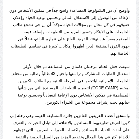
وأوضح أن دور التكنولوجيا المساعدة واضح جداً في تمكين الأشخاص ذوي
الإعاقة من الوصول إلى الاستقلال المالي وتحسين نوعية الحياة وإعلان
حقوقهم في كل مجال من مجالات الحياة مؤكداً أن إل جي تشجع طلاب
الجامعات على الابتكار وتصور المزيد من التطبيقات وإضافة قيمة
للمجتمع معبراً عن تهنئته للفريق الفائز على عملهم الرائع، فضلاً عن
جهود الفرق المتبقية الذين أظهروا إمكانات كبيرة في تصاميم التطبيقات
الخاصة بهم.
سبقت حفل الختام مرحلتان هامتان من المسابقة تم خلال الأولى
استقبال الطلبات المشاركة ودراستها واختيار 43 طالباً وطالبة من مختلف
الجامعات الإماراتية ليلتحقوا في المرحلة الثانية مع الطلاب الكوريين
بمخيم (CODE CAMP) لتصميم التطبيقات المساندة التي من شأنها
المساهمة في تمكين الأشخاص ذوي الإعاقة اقتصادياً وتحسين نوعية
حياتهم تحت إشراف مجموعة من الخبراء الكوريين.
واستحق أعضاء الفريقين الفائزين جائزة المسابقة القيمة وهي رحلة إلى
كوريا لعرض تطبيقيهما المساندين بالإضافة إلى تبادل الخبرات والتعرف
على أحدث التقيات المساندة واكتساب الخبرات الضرورية التي تؤهلهم
للإبداع أكثر في هذا المجال وتقديم المزيد من السبل العلمية والتقنية