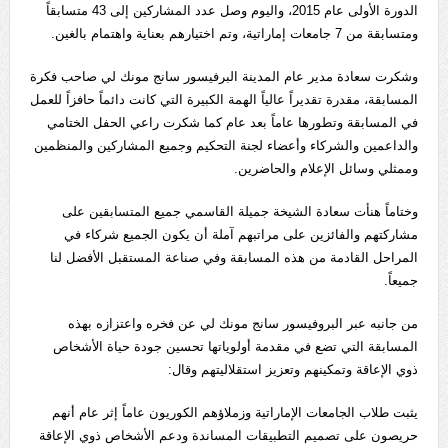
الدورة الأولى عام 2015، واليوم وصل عدد المشاركين إلى 43 متسابقاً
ومتسابقة من 7 جامعات إماراتية، وتم اختيارهم بعناية واهتمام بالغين.
وشكرت سعادة مدير عام المدينة البرفيسور سانج مونك لي صاحب فكرة
المسابقة، مقدرة تقديراً عالياً الهمة الكبيرة التي كانت دائماً حافزاً للعمل
في المسابقة وتطورها عاماً بعد عام كما شكرت راعي الحفل الختامي
والداعمين والشركاء وأعضاء لجنة التحكيم وجميع المشاركين والمنظمين
وممثلي وسائل الإعلام والحاضرين.
وختاماً هنأت سعادة الشيخة جميلة القاسمي جميع المتسابقين على
مشاركتهم والفائزين على مراتبهم آملة أن يكون الجميع شركاء في
المراحل القادمة من هذه المسابقة وفي صناعة المستقبل الأفضل لنا
جميعاً.
من جانبه عبر البروفيسور سانج مونك لي عن فخره واعتزازه بهذه
المسابقة التي تضع في مقدمة أولوياتها تحسين جودة حياة الأشخاص
ذوي الإعاقة وتمكينهم وتعزيز استقلاليتهم وقال:
يثبت طلاب الجامعات الإماراتية وزملاؤهم الكوريون عاماً إثر عام أنهم
حريصون على تصميم التطبيقات المساندة ودعم الأشخاص ذوي الإعاقة