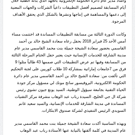
وأشاد مدير عام دائرة الحكومة الإلكترونية بالجهد الذي بذله الطلبة خلال
أيام المسابقة لتصميم أفضل التطبيقات داعياً الشركات والجهات المعنية
إلى دعمها والمساهمة في إنتاجها ونشرها بالشكل الذي يحقق الأهداف
المرجوة.
وكانت الدورة الثالثة من مسابقة التطبيقات المساندة قد اختتمت مساء
أمس الأحد 25 فبراير 2018 بحفل رعاه سعادة الشيخ خالد بن أحمد
القاسمي بحضور سعادة الشيخة جميلة بنت محمد القاسمي مدير عام
مدينة الشارقة للخدمات الإنسانية حيث يعتبر حفل الختام المرحلة الثالثة
من المسابقة وفيها تم عرض التطبيقات التي صممها 43 طالباً مثلوا 9
فرق من 7جامعات إماراتية بمشاركة 10 طلاب كوريين على لجنة التحكيم
التي تألفت من: سعادة الشيخ خالد بن أحمد القاسمي مدير عام دائرة
الحكومة الالكترونية، البروفيسور سانج مونك لي مسؤول مركز جودة
الحياة التقنية بجامعة سيؤول الوطنية، السيد يونغ جيون تشوي رئيس
شركة ال جي الخليج، السيدة رباب عبد الوهاب مشرفة مركز التقنيات
المساندة في مدينة الشارقة للخدمات الإنسانية، والسيد سعيد غانم
السويدي الرئيس التنفيذي لشركة صندوق الابتكارات.
وبهذه المناسبة أكدت سعادة الشيخة جميلة بنت محمد القاسمي مدير
عام المدينة في كلمة ألقتها بالنيابة عنها الأستاذة رباب عبد الوهاب