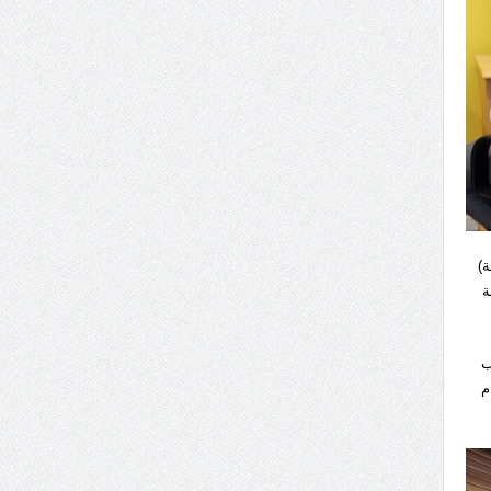
مة)
ة
ب
م