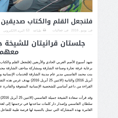
فلنجعل القلم والكتاب صديقين لل
فى:
يونيو , 2016
فى:
فعاليات
طباعة
البريد الالكترونى
جلستان قرائيتان للشيخة
معهما
برعاية غرفة تجارة وصناعة الشارقة ومشاركة متاحف الشارقة مجم
أبريل 2016) والثانية (الاثنين
القراءة من داعم أساسي للشخصية الإنسانية المتفوقة والقادرة عل
وق
سلطان القاسمي وإصدار دار كلمات ساعدتها في ترجمتها إلى لغة الإ
الغامرة بهذه المشاركة التي تمثل بالنسبة لها فرصة طيبة للتفاعل م