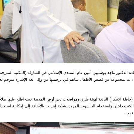
أقيم الخميس 27 أبريل 2016 كان افتتاح سعادة الدكتور ماجد بوشليبي أمين عام المنتدى الإسلامي في الشارقة (المكتبة المترج
راءات لمجموعة من قصص الأطفال ساهم في ترجمتها من وإلى لغة الإشارة مترجم لغ
حافلة الابتكار) التابعة لهيئة طرق ومواصلات دبي أرض المدينة حيث اطلع عليها طلا
الكتب داخلها واستخدام الحاسوب المزود بشبكة إنترنت بالإضافة إلى إمكانية استخدا
تمع.