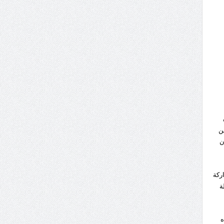
من
ن
ركة
ة
ه