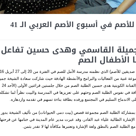
أصم في أسبوع الأصم العربي الـ 41
 جميلة القاسمي وهدى حسين
تفاعل
 الأطفال الصم
شهد أسبوع الأصم العربي الحادي والأربعين (فلنجعل القلم والكتاب 
وعة غنية من الفعاليات والبرامج والأنشطة الهادفة حيث شاركت سعادة الشيخة جميل
بنت محمد القاسمي مدير عام مدينة الشارقة للخدمات الإنسانية والفنانة الكويتية هدى حسين الطلبة الصم من خلال جلستين قرائتين الأولى (الأحد 24
 25 أبريل 2016) بهدف غرس هذه الثقافة في نفوس الطلبة الصم وحثهم على تعزيزها في المدرسة والبيت نظراً لما تشكله
ى الاندماج السليم في المجتمع ورفده بطاقة بناءة تسهم في تقدمه وازدهاره.
د قرأت سعادة الشيخة جميلة القاسمي (الاثنين 25 أبريل 2016) بمشاركة الطلبة الصم مجموعة قصص (بيت دمى الحيوانات) من تأليف الشيخة بد
شارة الطالبة علياء عبد القادر، وقد عبرت مدير عام المدينة في ختامها عن فرحتها
ع الطلبة الصم بالنطق ولغة الإشارة وتعتبرها مكافأة لها لا تقدر بثمن.