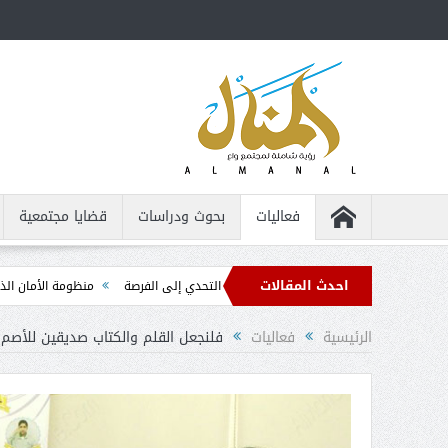
فعاليات
بحوث ودراسات
قضايا مجتمعية
احدث المقالات
قة ... من التحدي إلى الفرصة
منظومة الأمان الذاتي ... الدليل التربوي العملي لح
الرئيسية
فعاليات
فلنجعل القلم والكتاب صديقين للأصم في