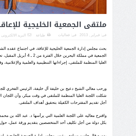
ملتقى الجمعية الخليجية للإعاقة في البحرين (
فى:
فبراير , 2013
فى:
فعاليات
طباعة
البريد الالكترونى
بحث مجلس إدارة الجمعية الخليجية للإعاقة، في اجتماع عقده الشه
الجمعية في مملكة البحري
العليا المنظمة للملتقى، إجراءاتها التنظيمية والعلمية والإعلامية،
ورحب معالي الشيخ دعيج بن خليفة آل خليفة، الرئيس الفخري للجمعي
شكلت اللجنة العليا المنظمة للملتقى في وقت مبكر، وأن اللجان الع
أجل تقديم المقترحات الكفيلة بتحقيق أهداف الملتقى.
واقترح معاليه على اللجنة العلمية التي يرأسها د. عبد الله بن م
بكل دولة من أجل تكليف أحد المتخصصين بتقديم ورقة عمل، حول ت
بدوره قال جاسم سيادي، رئيس مجلس إدارة الجمعية الخليجية، إن الل