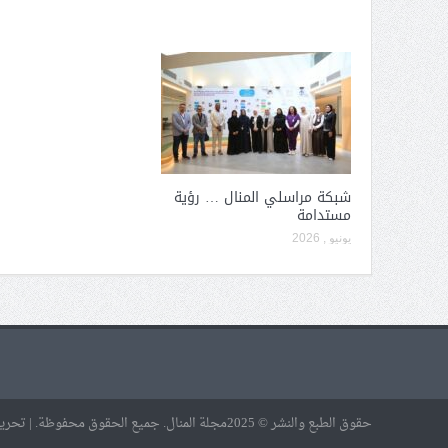
شبكة مراسلي المنال … رؤية
مستدامة
يونيو , 2026
حقوق الطبع والنشر © 2025مجلة المنال. جميع الحقوق محفوظة. | تحرير إلكتروني: علا النجار