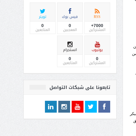
RSS
فيس بوك
تويتر
0
0
7000+
المشتركين
المعجبين
المتابعين
ن
يوتيوب
انستجرام
من
0
0
المشتركين
المتابعين
تابعونا على شبكات التواصل
بكر
ق