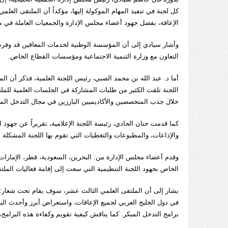
كل لجنة في تنفيذ المهام الموكولة إليها، مؤكداً أن الملتقى العل
الإعاقة، بفضل جهود أعضاء مجلس الإدارة والجمعيات العاملة في مج
وأشار سيادي إلى أن المؤسسة الوطنية لخدمات المعاقين قد وفرت 
التعاون مع وزارة التنمية الاجتماعية ومؤسسات القطاع الخاص.
أما د. عبد الله بن محمد الصبي، رئيس اللجنة العلمية، فذكر أن ال
اللجنة تلقت الكثير من طلبات المشاركة في الجلسات العلمية للم
خلال جذب المتخصصين والأكاديميين البارزين في مجال التدخل المبك
كما قدمت حنان الحادي، رئيسة اللجنة الإعلامية، تقريراً عن جهود ال
والإذاعات، والمطبوعات والتغطيات التي تقوم بها اللجنة المشكلة م
وقدم أعضاء مجلس الإدارة من: البحرين، السعودية، قطر، الإمارات، 
الخاص بجهود اللجنة التنظيمية التي سعت إلى إقامة فعاليات الملت
يشار إلى أن الملتقى العلمي الثالث عشر، سوف يقام تحت شعار: "ا
في دول الخليج العربي لجميع الإعاقات، واستعراض أبرز وأحدث ال
برامج التدخل المبكر. كما يناقش كيفية تقويم وكفاءة هذه البرامج، 