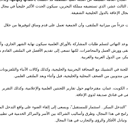
مي الثالث عشر، الذي تستضيفه مملكة البحرين، سيكون الحدث الأكبر خليجياً في مجال
ال الإعاقة بالدول الخليجية الشقيقة.
جزءاً من ميزانية الملتقى، وأن الجمعية تعمل على قدم وساق لتوفيرها من خلال
موعد النهائي لتسلم طلبات المشاركة بالأوراق العلمية سيكون نهاية الشهر الجاري، وأ
لتقى وورش العمل والمحاضرات، لكنها تسعى إلى تقديم الأفضل في الملتقى القادم 
ر، من الدول العربية والغربية.
لجنة في التشبيك مع الصحافة البحرينية والخليجية، وكذلك وكالات الأنباء والتلفزيونات
ن مندوبين من الصحف المحلية والخليجية، قبل وأثناء وبعد الملتقى العلمي.
الكويت، عمان، مقترحاتهم حول تقارير اللجنتين العلمية والإعلامية، وكذلك التقرير
قى في فنادق صديقة لذوي الإعاقة.
لتدخل المبكر.. استثمار للمستقبل"، ويسعى إلى إلقاء الضوء على واقع التدخل الم
برامج في هذا المجال، وطرق وأساليب الشراكة بين الأسر والمراكز الخدمية في تطبي
وتبادل الأفكار والرؤى والتجارب في هذا المجال.