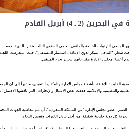
2 ـ 4) أبريل القادم
ر الماضي الترتيبات الخاصة بالملتقى العلمي السنوي الثالث عشر، الذي تنظمه
ن خلال الفترة من 2 ـ 4 أبريل المقبل، تحت شعار: "التدخل المبكر لذوي الإعاقة.. استثمار للمستقبل"، حيث استعرضت اللجنة
 وقدم أعضاء مجلس الإدارة مقترحاتهم لتعزيز نجاح الملتقى.
ة الخليجية للإعاقة، بأعضاء مجلس الإدارة والمكتب التنفيذي، مشيراً إلى أن الجمع
لمية والتنظيمية والإعلامية حققت بعض الأعمال والإنجازات، التي ناقشها الاجتماع، 
حمد الصبي، عضو مجلس الإدارة "عن المملكة السعودية"، أن تتم مخاطبة الجهات المخت
جربة كل دولة خليجية شقيقة، من أجل تبادل الخبرات وقصص النجاح.
جان العامة المنبثقة عن اللجنة العليا المنظمة قد اكتملت بأعضائها ومهامها، وبدأت