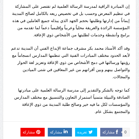
إن المبادرة الراقية لمدرسة الرسالة العلمية لم تقتصر على المشاركة
في تنظيم المعرض وحسب بل في تخصيص ريعه بالكامل لصالح المدينة
إيماناً من إدارتها وطلبتها بحجم الجهد الذي يبذله جميع العاملين في هذه
المؤسسة الرائدة والعريقة محلياً وعربياً وإقليمياً دعماً لما تقدمه من
برامج وأنشطة وخدمات لطلبتها من الأشخاص ذوي الإعاقة.
وقد أكد الأستاذ محمد بكر مشرف جماعة الإبداع الفني أن المدينة تدعم
لأبعد الحدود مختلف المبادرات الفنية التي تنظمها المدارس انسجاماً مع
رؤيتها ورسالتها في دمج الأشخاص من ذوي الإعاقة وتعزيز لغة الحوار
والتواصل بينهم وبين أقرانهم من غير المعاقين في شتى الميادين
والمجالات.
كما توجه بالشكر والتقدير إلى مدرسة الرسالة العلمية على مبادرتها
الصادقة والنبيلة متمنياً استمرار التعاون والتنسيق مع مختلف المدارس
والمؤسسات لكل ما فيه خير وصالح طلبة المدينة من ذوي الإعاقة
والمجتمع بشكل عام.
0
مشاركة
تغريدة
مشاركة
مشاركة