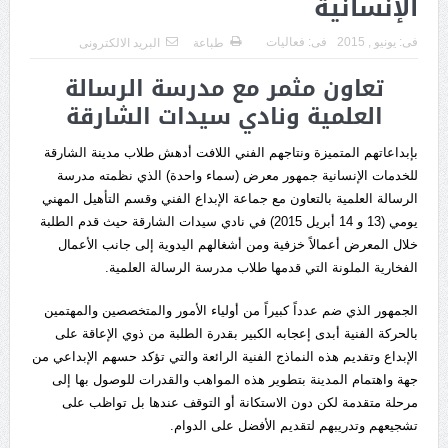
الإنسانية
فى:
يونيو , 2015
فى:
فعاليات
طباعة
البريد الالكترونى
تعاون مثمر مع مدرسة الرسالة
العلمية ونادي سيدات الشارقة
بإبداعاتهم المتميزة ونتاجهم الفني اللافت أدهش طلاب مدينة الشارقة
للخدمات الإنسانية جمهور معرض (سماء واحدة) الذي نظمته مدرسة
الرسالة العلمية بالتعاون مع جماعة الإبداع الفني وقسم التأهيل المهني
يومي (13 و 14 أبريل 2015) في نادي سيدات الشارقة حيث قدم الطلبة
خلال المعرض أعمالاً خزفية ومن أشغالهم اليدوية إلى جانب الأعمال
الفخارية الملونة التي قدمها طلاب مدرسة الرسالة العلمية.
الجمهور الذي ضم عدداً كبيراً من أولياء الأمور والمتخصصين والمهتمين
بالحركة الفنية أبدى إعجابه الكبير بقدرة الطلبة من ذوي الإعاقة على
الإبداع وتقديم هذه النماذج الفنية الرائعة والتي تؤكد حسهم الإبداعي من
جهة واهتمام المدينة بتطوير هذه المواهب والقدرات للوصول بها إلى
مرحلة متقدمة لكن دون الاستكانة أو التوقف عندها بل تواظب على
تشجيعهم وتدريبهم لتقديم الأفضل على الدوام.