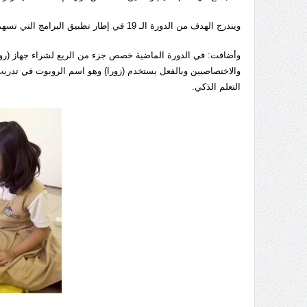
ويندرج الهدف من الدورة الـ 19 في إطار تطبيق البرامج التي تسهم في تطوير مهارات التواصل وتحفيز نمو اللغة لدى الأطفال من ذوي الإعاقة الذهنية.
وأضافت: في الدورة الماضية خصص جزء من الريع لشراء جهاز (روب
والاختصاصيين وبالفعل يستخدم (زورا) وهو اسم الروبوت في تدريب ال
التعلم الذكي.