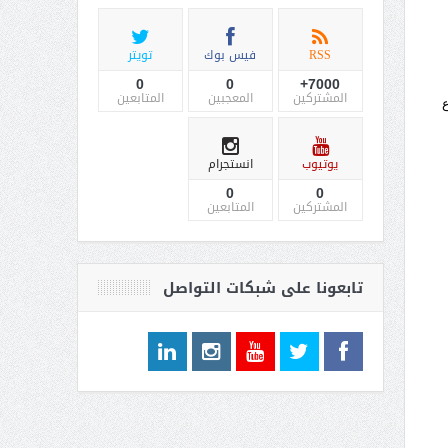
RSS
فيس بوك
تويتر
0
0
7000+
المشتركين
المعجبين
المتابعين
ع
يوتيوب
انستجرام
0
0
المشتركين
المتابعين
تابعونا على شبكات التواصل