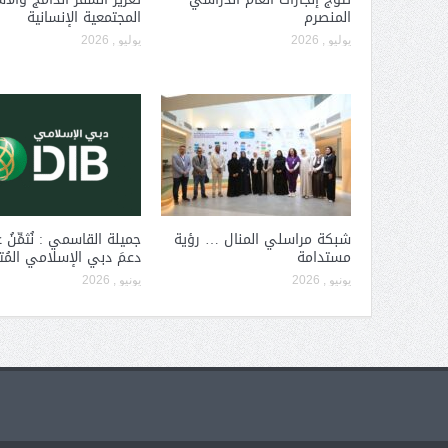
المنصرم
المجتمعية الإنسانية
يوليو , 2026
يوليو , 2026
شبكة مراسلي المنال … رؤية
جميلة القاسمي : نُثمِّنُ عا
مستدامة
دعمَ دبي الإسلامي المُ
يونيو , 2026
يونيو , 2026