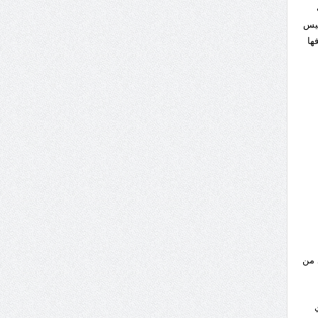
ميس
ها
 من